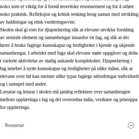
noko som er viktig for å forstå teoretiske resonnement og for å utføre
noko praktisk. Refleksjon og kritisk tenking heng saman med utvikling
av haldningar og etisk vurderingsevne.
Skolen skal gi rom for djupnelæring slik at elevane utviklar forståing
av sentrale element og samanhengar innanfor eit fag, og slik at dei
lærer å bruke faglege kunnskapar og ferdigheiter i kjende og ukjende
samanhengar. I arbeidet med faga skal elevane møte oppgåver og delta
i varierte aktivitetar av stadig aukande kompleksitet. Djupnelæring i
fag inneber å nytte kunnskapar og ferdigheiter på ulike måtar, slik at
elevane over tid kan meistre ulike typar faglege utfordringar individuelt
og i samspel med andre.
Lærarar og leiarar i skolen må jamleg reflektere over samanhengen
mellom opplæringa i fag og dei overordna måla, verdiane og prinsippa
for opplæringa.
Ressursar