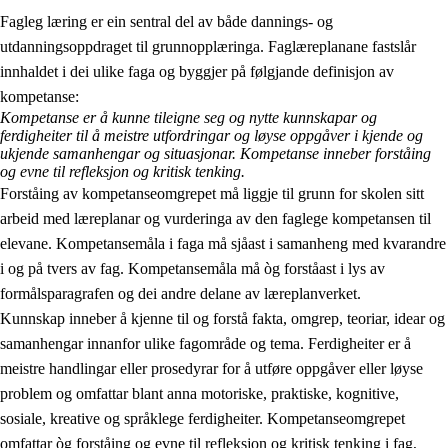
Fagleg læring er ein sentral del av både dannings- og
utdanningsoppdraget til grunnopplæringa. Faglæreplanane fastslår
innhaldet i dei ulike faga og byggjer på følgjande definisjon av
kompetanse:
Kompetanse er å kunne tileigne seg og nytte kunnskapar og
ferdigheiter til å meistre utfordringar og løyse oppgåver i kjende og
2.
Prinsipp for læring, utvikling og danning
ukjende samanhengar og situasjonar. Kompetanse inneber forståing
og evne til refleksjon og kritisk tenking.
2.1
Sosial læring og utvikling
Forståing av kompetanseomgrepet må liggje til grunn for skolen sitt
arbeid med læreplanar og vurderinga av den faglege kompetansen til
2.2
Kompetanse i faga
elevane. Kompetansemåla i faga må sjåast i samanheng med kvarandre
2.3
Grunnleggjande ferdigheiter
i og på tvers av fag. Kompetansemåla må òg forståast i lys av
formålsparagrafen og dei andre delane av læreplanverket.
2.4
Å lære å lære
Kunnskap inneber å kjenne til og forstå fakta, omgrep, teoriar, idear og
Tverrfaglege tema
samanhengar innanfor ulike fagområde og tema. Ferdigheiter er å
meistre handlingar eller prosedyrar for å utføre oppgåver eller løyse
problem og omfattar blant anna motoriske, praktiske, kognitive,
sosiale, kreative og språklege ferdigheiter. Kompetanseomgrepet
omfattar òg forståing og evne til refleksjon og kritisk tenking i fag,