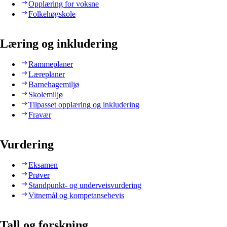
Opplæring for voksne
Folkehøgskole
Læring og inkludering
Rammeplaner
Læreplaner
Barnehagemiljø
Skolemiljø
Tilpasset opplæring og inkludering
Fravær
Vurdering
Eksamen
Prøver
Standpunkt- og underveisvurdering
Vitnemål og kompetansebevis
Tall og forskning