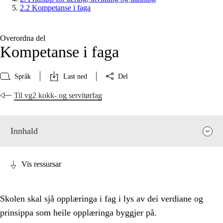
2.2 Kompetanse i faga
Overordna del
Kompetanse i faga
Språk
Last ned
Del
Til vg2 kokk- og servitørfag
Innhald
Vis ressursar
Skolen skal sjå opplæringa i fag i lys av dei verdiane og
prinsippa som heile opplæringa byggjer på.