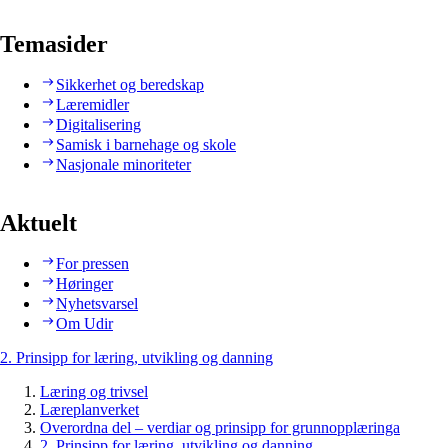
Temasider
Sikkerhet og beredskap
Læremidler
Digitalisering
Samisk i barnehage og skole
Nasjonale minoriteter
Aktuelt
For pressen
Høringer
Nyhetsvarsel
Om Udir
2. Prinsipp for læring, utvikling og danning
Læring og trivsel
Læreplanverket
Overordna del – verdiar og prinsipp for grunnopplæringa
2. Prinsipp for læring, utvikling og danning