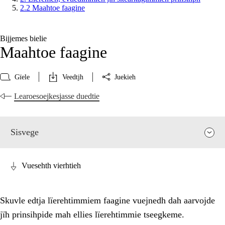
2.2 Maahtoe faagine
Bijjemes bielie
Maahtoe faagine
Gïele
Veedtjh
Juekieh
Learoesoejkesjasse duedtie
Sisvege
Vuesehth vierhtieh
Skuvle edtja lïerehtimmiem faagine vuejnedh dah aarvojde
jïh prinsihpide mah ellies lïerehtimmie tseegkeme.