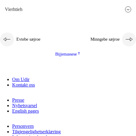
Vierhtieh
Evtebe sæjroe
Minngebe sæjroe
Bijjemassese
Om Udir
Kontakt oss
Presse
Nyhetsvarsel
English pages
Personvern
Tilgjengelighetserklæring