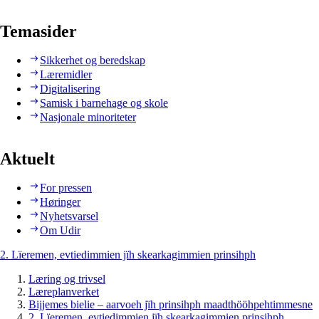
Temasider
Sikkerhet og beredskap
Læremidler
Digitalisering
Samisk i barnehage og skole
Nasjonale minoriteter
Aktuelt
For pressen
Høringer
Nyhetsvarsel
Om Udir
2. Lïeremen, evtiedimmien jïh skearkagimmien prinsihph
Læring og trivsel
Læreplanverket
Bijjemes bielie – aarvoeh jïh prinsihph maadthööhpehtimmesne
2. Lïeremen, evtiedimmien jïh skearkagimmien prinsihph