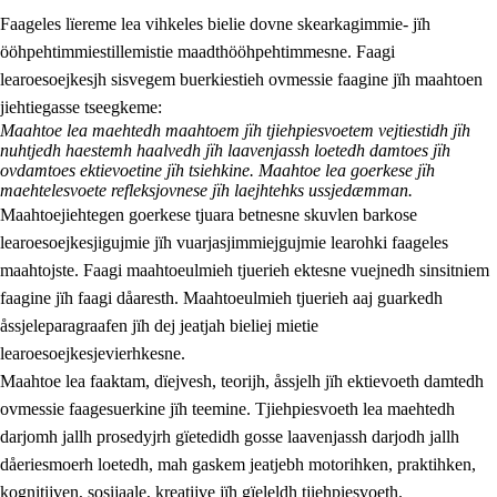
Faageles lïereme lea vihkeles bielie dovne skearkagimmie- jïh
ööhpehtimmiestillemistie maadthööhpehtimmesne. Faagi
learoesoejkesjh sisvegem buerkiestieh ovmessie faagine jïh maahtoen
jiehtiegasse tseegkeme:
Maahtoe lea maehtedh maahtoem jïh tjiehpiesvoetem vejtiestidh jïh
nuhtjedh haestemh haalvedh jïh laavenjassh loetedh damtoes jïh
2.
Lïeremen, evtiedimmien jïh skearkagimmien prinsihph
ovdamtoes ektievoetine jïh tsiehkine. Maahtoe lea goerkese jïh
maehtelesvoete refleksjovnese jïh laejhtehks ussjedæmman.
2.1
Sosijaale lïereme jïh evtiedimmie
Maahtoejiehtegen goerkese tjuara betnesne skuvlen barkose
learoesoejkesjigujmie jïh vuarjasjimmiejgujmie learohki faageles
2.2
Maahtoe faagine
maahtojste. Faagi maahtoeulmieh tjuerieh ektesne vuejnedh sinsitniem
2.3
Vihkeles tjiehpiesvoeth
faagine jïh faagi dåaresth. Maahtoeulmieh tjuerieh aaj guarkedh
åssjeleparagraafen jïh dej jeatjah bieliej mietie
2.4
Lïeredh lïeredh
learoesoejkesjevierhkesne.
Dåaresthfaageles teemah
Maahtoe lea faaktam, dïejvesh, teorijh, åssjelh jïh ektievoeth damtedh
ovmessie faagesuerkine jïh teemine. Tjiehpiesvoeth lea maehtedh
darjomh jallh prosedyjrh gïetedidh gosse laavenjassh darjodh jallh
dåeriesmoerh loetedh, mah gaskem jeatjebh motorihken, praktihken,
kognitijven, sosijaale, kreatijve jïh gïeleldh tjiehpiesvoeth.