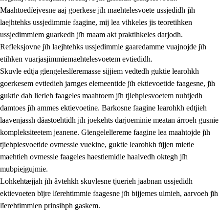
Maahtoedïejvesne aaj goerkese jïh maehtelesvoete ussjedidh jïh
laejhtehks ussjedimmie faagine, mij lea vihkeles jis teoretihken
ussjedimmiem guarkedh jïh maam akt praktihkeles darjodh.
Refleksjovne jïh laejhtehks ussjedimmie gaaredamme vuajnojde jïh
etihken vuarjasjimmiemaehtelesvoetem evtiedidh.
Skuvle edtja gïengeleslïeremasse sijjiem vedtedh guktie learohkh
goerkesem evtiedieh jarnges elemeentide jïh ektievoetide faagesne, jïh
guktie dah lierieh faageles maahtoem jïh tjiehpiesvoetem nuhtjedh
damtoes jïh ammes ektievoetine. Barkosne faagine learohkh edtjieh
laavenjassh dåastoehtidh jïh joekehts darjoeminie meatan årroeh gusnie
kompleksiteetem jeanene. Gïengelelïereme faagine lea maahtojde jïh
tjiehpiesvoetide ovmessie vuekine, guktie learohkh tïjjen mietie
maehtieh ovmessie faageles haestiemidie haalvedh oktegh jïh
mubpiejgujmie.
Lohkehtæjjah jïh åvtehkh skuvlesne tjuerieh jaabnan ussjedidh
ektievoeten bïjre lïerehtimmie faagesne jïh bijjemes ulmieh, aarvoeh jïh
lïerehtimmien prinsihph gaskem.