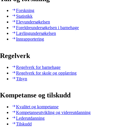
Forskning
Statistikk
Elevundersøkelsen
Foreldreundersøkelsen i barnehage
Lærlingundersøkelsen
Innrapportering
Regelverk
Regelverk for barnehage
Regelverk for skole og opplæring
Tilsyn
Kompetanse og tilskudd
Kvalitet og kompetanse
Kompetanseutvikling og videreutdanning
Lederutdanning
Tilskudd