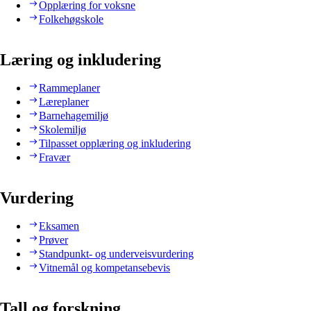
Opplæring for voksne
Folkehøgskole
Læring og inkludering
Rammeplaner
Læreplaner
Barnehagemiljø
Skolemiljø
Tilpasset opplæring og inkludering
Fravær
Vurdering
Eksamen
Prøver
Standpunkt- og underveisvurdering
Vitnemål og kompetansebevis
Tall og forskning