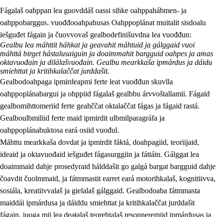
Fágalaš oahppan lea guovddáš oassi sihke oahppahábmen- ja
oahppobarggus. vuođđooahpahusas Oahppoplánat muitalit sisdoalu
iešguđet fágain ja čuovvovaš gealbodefinišuvdna lea vuođđun:
Gealbu lea máhttit háhkat ja geavahit máhtuid ja gálggaid vuoi
máhttá birget hástalusaiguin ja doaimmahit bargguid oahpes ja amas
oktavuođain ja dilálašvuođain. Gealbu mearkkaša ipmárdus ja dáidu
smiehttat ja kritihkalaččat jurddašit.
2.
Oahppama prinsihpat, ovdáneapmi ja oahppahábmen
Gealbodoahpaga ipmirdeapmi ferte leat vuođđun skuvlla
2.1
Sosiála oahppan ja ovdáneapmi
oahppoplánabargui ja ohppiid fágalaš gealbbu árvvoštallamii. Fágaid
gealbomihttomeriid ferte geahččat oktalaččat fágas ja fágaid rastá.
2.2
Gealbu fágain
Gealboulbmiliid ferte maid ipmirdit ulbmilparagráfa ja
2.3
Vuođđogálggat
oahppoplánabuktosa eará osiid vuođul.
Máhttu mearkkaša dovdat ja ipmirdit fáktá, doahpagiid, teoriijaid,
2.4
Oahppat oahppat
ideaid ja oktavuođaid iešguđet fágasurggiin ja fáttáin. Gálggat lea
Fágaidrasttideaddji fáttát
doaimmaid dahje prosedyraid hálddašit go galgá bargat bargguid dahje
čoavdit čuolmmaid, ja fátmmastit earret eará motorihkalaš, kognitiivva,
sosiála, kreatiivvalaš ja gielalaš gálggaid. Gealbodoaba fátmmasta
maiddái ipmárdusa ja dáiddu smiehttat ja kritihkalaččat jurddašit
fágain, juoga mii lea deaŧalaš teorehtalaš resonneremiid ipmárdusas ja