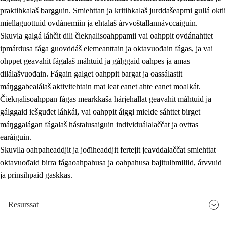
praktihkalaš bargguin. Smiehttan ja kritihkalaš jurddašeapmi gullá oktii
miellaguottuid ovdánemiin ja ehtalaš árvvoštallannávccaiguin.
Skuvla galgá láhčit dili čiekŋalisoahppamii vai oahppit ovdánahttet
ipmárdusa fága guovddáš elemeanttain ja oktavuođain fágas, ja vai
ohppet geavahit fágalaš máhtuid ja gálggaid oahpes ja amas
dilálašvuođain. Fágain galget oahppit bargat ja oassálastit
máŋggabealálaš aktivitehtain mat leat eanet ahte eanet moalkát.
Čiekŋalisoahppan fágas mearkkaša hárjehallat geavahit máhtuid ja
gálggaid iešguđet láhkái, vai oahppit áiggi mielde sáhttet birget
máŋggalágan fágalaš hástalusaiguin individuálalaččat ja ovttas
earáiguin.
Skuvlla oahpaheaddjit ja jođiheaddjit fertejit jeavddalaččat smiehttat
oktavuođaid birra fágaoahpahusa ja oahpahusa bajitulbmiliid, árvvuid
ja prinsihpaid gaskkas.
Resurssat