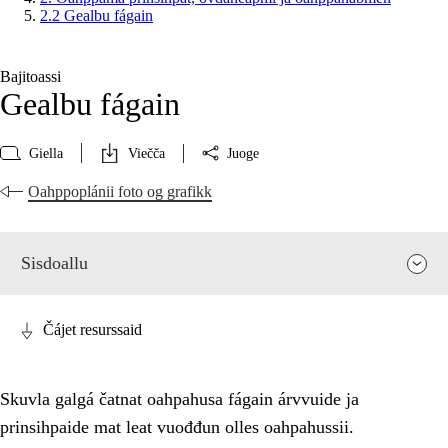
2.2 Gealbu fágain
Bajitoassi
Gealbu fágain
Giella
Viečča
Juoge
Oahppoplánii foto og grafikk
Sisdoallu
Čájet resurssaid
Skuvla galgá čatnat oahpahusa fágain árvvuide ja
prinsihpaide mat leat vuođđun olles oahpahussii.