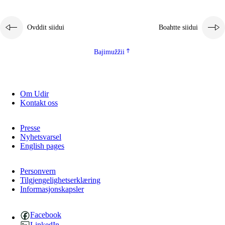
Ovddit siidui
Boahtte siidui
Bajimužžii
Om Udir
Kontakt oss
Presse
Nyhetsvarsel
English pages
Personvern
Tilgjengelighetserklæring
Informasjonskapsler
Facebook
LinkedIn