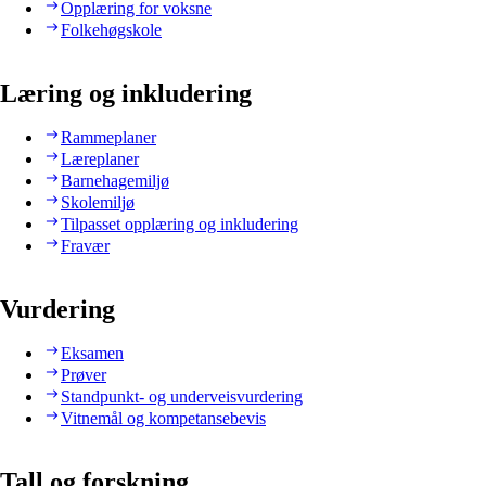
Opplæring for voksne
Folkehøgskole
Læring og inkludering
Rammeplaner
Læreplaner
Barnehagemiljø
Skolemiljø
Tilpasset opplæring og inkludering
Fravær
Vurdering
Eksamen
Prøver
Standpunkt- og underveisvurdering
Vitnemål og kompetansebevis
Tall og forskning