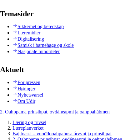
Temasider
Sikkerhet og beredskap
Læremidler
Digitalisering
Samisk i barnehage og skole
Nasjonale minoriteter
Aktuelt
For pressen
Høringer
Nyhetsvarsel
Om Udir
2. Oahppama prinsihpat, ovdáneapmi ja oahppahábmen
Læring og trivsel
Læreplanverket
Bajitoassi – vuođđooahpahusa árvvut ja prinsihpat
2. Oahppama prinsihpat, ovdáneapmi ja oahppahábmen