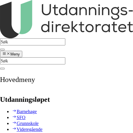
Meny
Hovedmeny
Utdanningsløpet
Barnehage
SFO
Grunnskole
Videregående