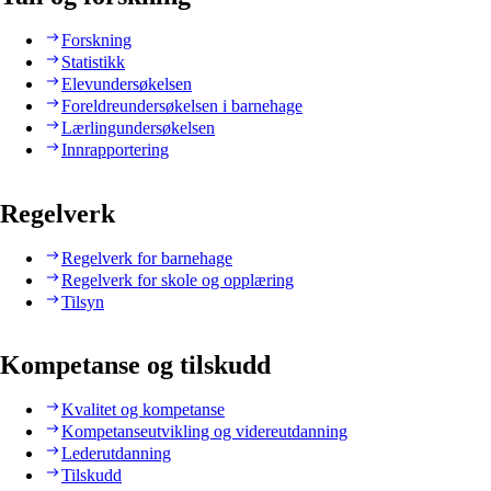
Forskning
Statistikk
Elevundersøkelsen
Foreldreundersøkelsen i barnehage
Lærlingundersøkelsen
Innrapportering
Regelverk
Regelverk for barnehage
Regelverk for skole og opplæring
Tilsyn
Kompetanse og tilskudd
Kvalitet og kompetanse
Kompetanseutvikling og videreutdanning
Lederutdanning
Tilskudd