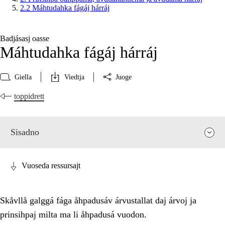
2.2 Máhtudahka fágáj hárráj
Badjásasj oasse
Máhtudahka fágáj hárráj
Giella
Viedtja
Juoge
toppidrett
Sisadno
Vuoseda ressursajt
Skåvllå galggá fága åhpadusáv árvustallat daj árvoj ja
prinsihpaj milta ma li åhpadusá vuodon.