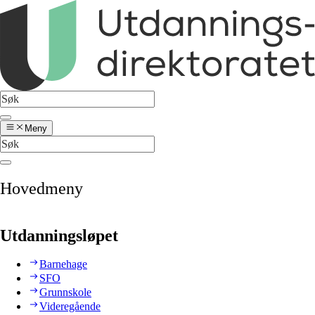
Meny
Hovedmeny
Utdanningsløpet
Barnehage
SFO
Grunnskole
Videregående