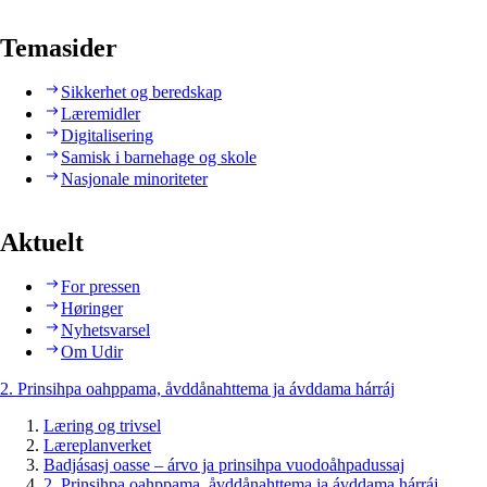
Temasider
Sikkerhet og beredskap
Læremidler
Digitalisering
Samisk i barnehage og skole
Nasjonale minoriteter
Aktuelt
For pressen
Høringer
Nyhetsvarsel
Om Udir
2. Prinsihpa oahppama, åvddånahttema ja ávddama hárráj
Læring og trivsel
Læreplanverket
Badjásasj oasse – árvo ja prinsihpa vuodoåhpadussaj
2. Prinsihpa oahppama, åvddånahttema ja ávddama hárráj