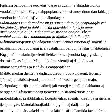
Fágalasj oahppam le guovdásj oasse ávddam- ja åhpadusvidnos
vuodoåhpadusán. Fágaj oahppoplána vaddi sisanov duon dán fáhkaj ja
vuodon le dát definisjåvnnå máhtudagás:
Máhtudahka le máhttet åmastit ja adnet máhtov ja tjehpudagáv vaj
hásstalusáj rijbat ja dahkamusájt tjoavddet oahpes ja amás
aktijvuodajn ja dilijn. Máhtudahka sisadná dádjadusáv ja
máhtukvuodav árvvaladdamijda ja lájttális ájádallamijda.
2.
Prinsihpa oahppama, åvddånahttema ja ávddama hárráj
Máhtudakbuojkuldagáj dádjadus viertti liehket vuodon gå skåvllå le
2.1
Sosiála oahppam ja åvddånibme
barggamin oahppoplánaj ja árvustallamin oahppij fágalasj máhtudagáv.
Fágaj máhtudakulmijn viertti liehket aktisasjvuohta fágaj gaskan ja
2.2
Máhtudahka fágáj hárráj
doarrás fágas fáhkaj. Máhtudakulme vierttiji aj dádjaduvvat
2.3
Vuodulasj tjehpudagá
ulmmeparagráffas ja ietjá åsijs oahppoplánan.
Máhtto merkaj diehtet ja dádjadit diedojt, buojkuldagájt, teorijajt,
2.4
Oahppat oahppat
ájádusájt ja aktisasjvuodajt duon dán fáhkasuorgen ja tiemájn.
Doaresfágalasj tiemá
Tjehpudagá li rijbadit dåmadimij jali vuogij vaj máhtti dahkamusaj
barggat jali gássjelisvuodajt tjoavddet, ja sisadná duola dagu
motorihkalasj, praktihkalasj, kognitijvalasj, sosiála, kreatijva ja gielalasj
tjehpudagáv. Mátudakbuojkuldahkaj gullu aj dádjadus ja
máhtukvuohta árvvaladdamijda ja lájttális ájádallamijda fágáj hárráj,