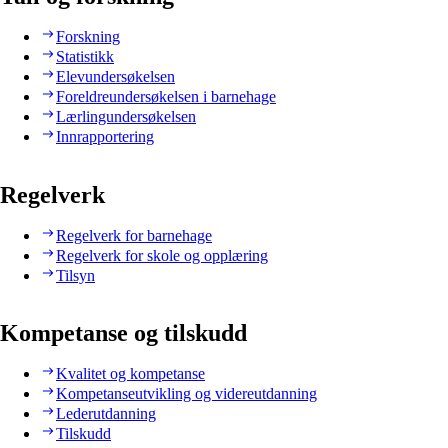
Forskning
Statistikk
Elevundersøkelsen
Foreldreundersøkelsen i barnehage
Lærlingundersøkelsen
Innrapportering
Regelverk
Regelverk for barnehage
Regelverk for skole og opplæring
Tilsyn
Kompetanse og tilskudd
Kvalitet og kompetanse
Kompetanseutvikling og videreutdanning
Lederutdanning
Tilskudd