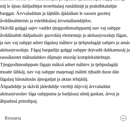
mij le ájnas dádjadittjat teorehtalasj runádimijt ja praktihkalattjat
barggat. Árvvaladdam ja lájttális ájádallam le oassen guottoj
åvddånahttemis ja estetihkalasj árvustallamdájdos.
Skåvllå galggá sajev vaddet tjiegŋodimoahppamij nav vaj oahppe
åvddånahtti dádjadusáv guovdásj elementajs ja aktisasjvuodajs fágan,
ja nav vaj oahppi adnet fágalasj máhtov ja tjehpudagájt oahpes ja amás
aktisasjvuodajn. Fágaj bargadijn galggi oahppe dejvadit dahkamusáj ja
oassálasstet målsudahkes dåjmajn stuoráp kompleksitiehtajn.
Tjiegŋodimoahppam fágajn máksá adnet máhtov ja tjehpudagájt
moatte láhkáj, nav vaj oahppe maŋenagi máhtti rijbadit duon dán
fágalasj hásstalusán ájnegattjat ja aktan iehtjádij.
Åhpadiddje ja skåvlå jådediddje vierttiji dájvváj árvvaladdat
aktisasjvuodav fága oahppama ja badjásasj ulmij gaskan, árvoj ja
åhpadusá prinsihpaj.
Ressursa