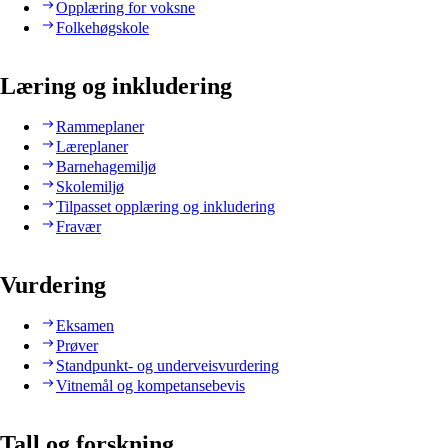
Opplæring for voksne
Folkehøgskole
Læring og inkludering
Rammeplaner
Læreplaner
Barnehagemiljø
Skolemiljø
Tilpasset opplæring og inkludering
Fravær
Vurdering
Eksamen
Prøver
Standpunkt- og underveisvurdering
Vitnemål og kompetansebevis
Tall og forskning