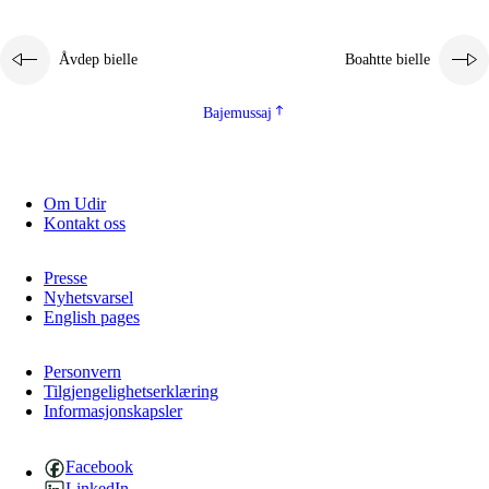
Åvdep bielle
Boahtte bielle
Bajemussaj
Om Udir
Kontakt oss
Presse
Nyhetsvarsel
English pages
Personvern
Tilgjengelighetserklæring
Informasjonskapsler
Facebook
LinkedIn