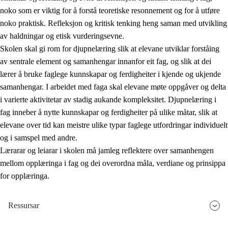
noko som er viktig for å forstå teoretiske resonnement og for å utføre
noko praktisk. Refleksjon og kritisk tenking heng saman med utvikling
av haldningar og etisk vurderingsevne.
Skolen skal gi rom for djupnelæring slik at elevane utviklar forståing
av sentrale element og samanhengar innanfor eit fag, og slik at dei
lærer å bruke faglege kunnskapar og ferdigheiter i kjende og ukjende
samanhengar. I arbeidet med faga skal elevane møte oppgåver og delta
i varierte aktivitetar av stadig aukande kompleksitet. Djupnelæring i
fag inneber å nytte kunnskapar og ferdigheiter på ulike måtar, slik at
elevane over tid kan meistre ulike typar faglege utfordringar individuelt
og i samspel med andre.
Lærarar og leiarar i skolen må jamleg reflektere over samanhengen
mellom opplæringa i fag og dei overordna måla, verdiane og prinsippa
for opplæringa.
Ressursar