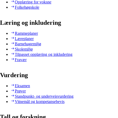
Opplæring for voksne
Folkehøgskole
Læring og inkludering
Rammeplaner
Læreplaner
Barnehagemiljø
Skolemiljø
Tilpasset opplæring og inkludering
Fravær
Vurdering
Eksamen
Prøver
Standpunkt- og underveisvurdering
Vitnemål og kompetansebevis
Tall og forskning