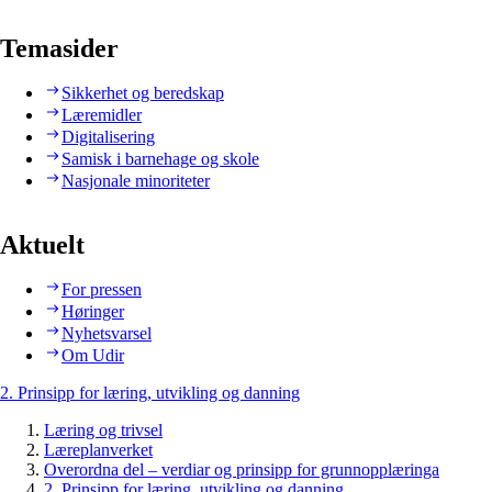
Temasider
Sikkerhet og beredskap
Læremidler
Digitalisering
Samisk i barnehage og skole
Nasjonale minoriteter
Aktuelt
For pressen
Høringer
Nyhetsvarsel
Om Udir
2. Prinsipp for læring, utvikling og danning
Læring og trivsel
Læreplanverket
Overordna del – verdiar og prinsipp for grunnopplæringa
2. Prinsipp for læring, utvikling og danning