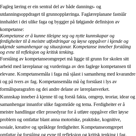
Fagleg læring er ein sentral del av både dannings- og
utdanningsoppdraget til grunnopplæringa. Faglæreplanane fastslår
innhaldet i dei ulike faga og byggjer på følgjande definisjon av
kompetanse:
Kompetanse er å kunne tileigne seg og nytte kunnskapar og
ferdigheiter til å meistre utfordringar og løyse oppgåver i kjende og
2.
Prinsipp for læring, utvikling og danning
ukjende samanhengar og situasjonar. Kompetanse inneber forståing
og evne til refleksjon og kritisk tenking.
2.1
Sosial læring og utvikling
Forståing av kompetanseomgrepet må liggje til grunn for skolen sitt
arbeid med læreplanar og vurderinga av den faglege kompetansen til
2.2
Kompetanse i faga
elevane. Kompetansemåla i faga må sjåast i samanheng med kvarandre
2.3
Grunnleggjande ferdigheiter
i og på tvers av fag. Kompetansemåla må òg forståast i lys av
formålsparagrafen og dei andre delane av læreplanverket.
2.4
Å lære å lære
Kunnskap inneber å kjenne til og forstå fakta, omgrep, teoriar, idear og
Tverrfaglege tema
samanhengar innanfor ulike fagområde og tema. Ferdigheiter er å
meistre handlingar eller prosedyrar for å utføre oppgåver eller løyse
problem og omfattar blant anna motoriske, praktiske, kognitive,
sosiale, kreative og språklege ferdigheiter. Kompetanseomgrepet
omfattar òg forståing og evne til refleksjon og kritisk tenking i fag,