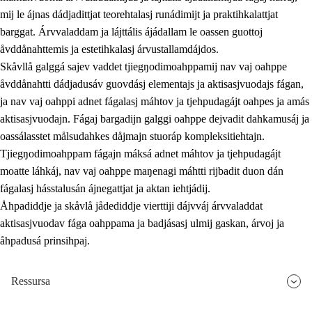
mij le ájnas dádjadittjat teorehtalasj runádimijt ja praktihkalattjat
barggat. Árvvaladdam ja lájttális ájádallam le oassen guottoj
åvddånahttemis ja estetihkalasj árvustallamdájdos.
Skåvllå galggá sajev vaddet tjiegŋodimoahppamij nav vaj oahppe
åvddånahtti dádjadusáv guovdásj elementajs ja aktisasjvuodajs fágan,
ja nav vaj oahppi adnet fágalasj máhtov ja tjehpudagájt oahpes ja amás
aktisasjvuodajn. Fágaj bargadijn galggi oahppe dejvadit dahkamusáj ja
oassálasstet målsudahkes dåjmajn stuoráp kompleksitiehtajn.
Tjiegŋodimoahppam fágajn máksá adnet máhtov ja tjehpudagájt
moatte láhkáj, nav vaj oahppe maŋenagi máhtti rijbadit duon dán
fágalasj hásstalusán ájnegattjat ja aktan iehtjádij.
Åhpadiddje ja skåvlå jådediddje vierttiji dájvváj árvvaladdat
aktisasjvuodav fága oahppama ja badjásasj ulmij gaskan, árvoj ja
åhpadusá prinsihpaj.
Ressursa