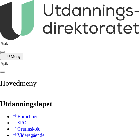
Meny
Hovedmeny
Utdanningsløpet
Barnehage
SFO
Grunnskole
Videregående