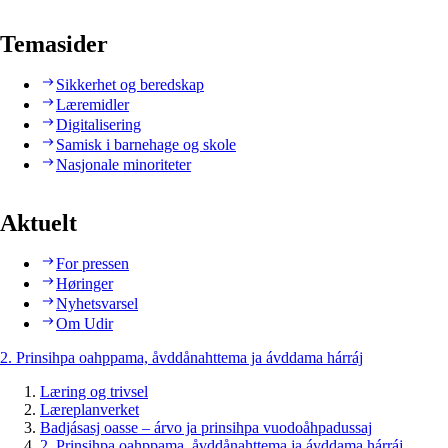
Temasider
Sikkerhet og beredskap
Læremidler
Digitalisering
Samisk i barnehage og skole
Nasjonale minoriteter
Aktuelt
For pressen
Høringer
Nyhetsvarsel
Om Udir
2. Prinsihpa oahppama, åvddånahttema ja ávddama hárráj
Læring og trivsel
Læreplanverket
Badjásasj oasse – árvo ja prinsihpa vuodoåhpadussaj
2. Prinsihpa oahppama, åvddånahttema ja ávddama hárráj