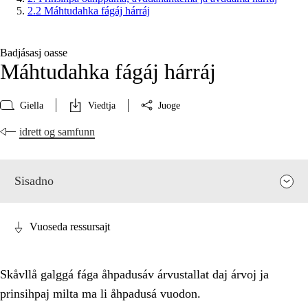
2.2 Máhtudahka fágáj hárráj
Badjásasj oasse
Máhtudahka fágáj hárráj
Giella
Viedtja
Juoge
idrett og samfunn
Sisadno
Vuoseda ressursajt
Skåvllå galggá fága åhpadusáv árvustallat daj árvoj ja
prinsihpaj milta ma li åhpadusá vuodon.