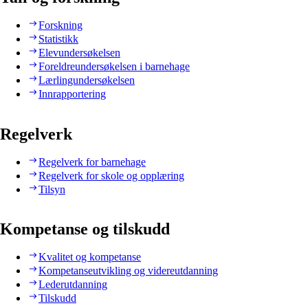
Forskning
Statistikk
Elevundersøkelsen
Foreldreundersøkelsen i barnehage
Lærlingundersøkelsen
Innrapportering
Regelverk
Regelverk for barnehage
Regelverk for skole og opplæring
Tilsyn
Kompetanse og tilskudd
Kvalitet og kompetanse
Kompetanseutvikling og videreutdanning
Lederutdanning
Tilskudd