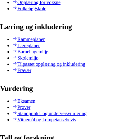
Opplæring for voksne
Folkehøgskole
Læring og inkludering
Rammeplaner
Læreplaner
Barnehagemiljø
Skolemiljø
Tilpasset opplæring og inkludering
Fravær
Vurdering
Eksamen
Prøver
Standpunkt- og underveisvurdering
Vitnemål og kompetansebevis
Tall og forskning