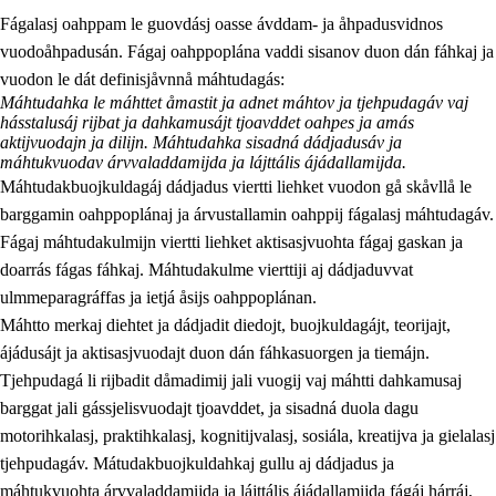
Fágalasj oahppam le guovdásj oasse ávddam- ja åhpadusvidnos
vuodoåhpadusán. Fágaj oahppoplána vaddi sisanov duon dán fáhkaj ja
vuodon le dát definisjåvnnå máhtudagás:
Máhtudahka le máhttet åmastit ja adnet máhtov ja tjehpudagáv vaj
hásstalusáj rijbat ja dahkamusájt tjoavddet oahpes ja amás
aktijvuodajn ja dilijn. Máhtudahka sisadná dádjadusáv ja
máhtukvuodav árvvaladdamijda ja lájttális ájádallamijda.
2.
Prinsihpa oahppama, åvddånahttema ja ávddama hárráj
Máhtudakbuojkuldagáj dádjadus viertti liehket vuodon gå skåvllå le
2.1
Sosiála oahppam ja åvddånibme
barggamin oahppoplánaj ja árvustallamin oahppij fágalasj máhtudagáv.
Fágaj máhtudakulmijn viertti liehket aktisasjvuohta fágaj gaskan ja
2.2
Máhtudahka fágáj hárráj
doarrás fágas fáhkaj. Máhtudakulme vierttiji aj dádjaduvvat
2.3
Vuodulasj tjehpudagá
ulmmeparagráffas ja ietjá åsijs oahppoplánan.
Máhtto merkaj diehtet ja dádjadit diedojt, buojkuldagájt, teorijajt,
2.4
Oahppat oahppat
ájádusájt ja aktisasjvuodajt duon dán fáhkasuorgen ja tiemájn.
Doaresfágalasj tiemá
Tjehpudagá li rijbadit dåmadimij jali vuogij vaj máhtti dahkamusaj
barggat jali gássjelisvuodajt tjoavddet, ja sisadná duola dagu
motorihkalasj, praktihkalasj, kognitijvalasj, sosiála, kreatijva ja gielalasj
tjehpudagáv. Mátudakbuojkuldahkaj gullu aj dádjadus ja
máhtukvuohta árvvaladdamijda ja lájttális ájádallamijda fágáj hárráj,