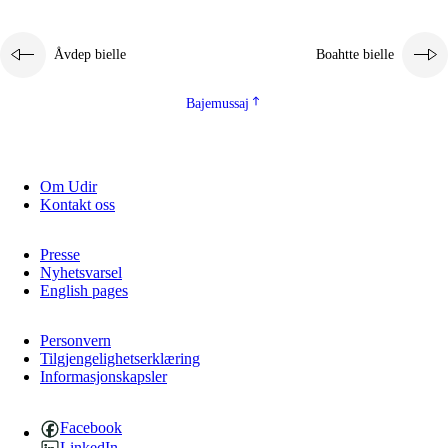
Åvdep bielle
Boahtte bielle
Bajemussaj
Om Udir
Kontakt oss
Presse
Nyhetsvarsel
English pages
Personvern
Tilgjengelighetserklæring
Informasjonskapsler
Facebook
LinkedIn