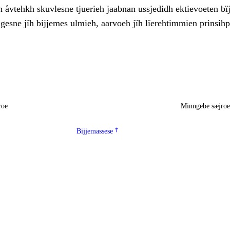
 åvtehkh skuvlesne tjuerieh jaabnan ussjedidh ektievoeten bïj
gesne jïh bijjemes ulmieh, aarvoeh jïh lïerehtimmien prinsih
roe
Minngebe sæjro
Bijjemassese