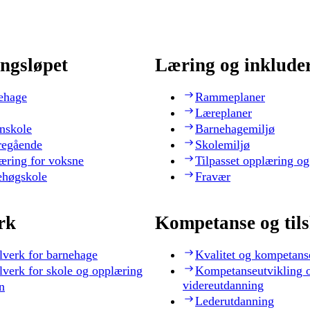
ngsløpet
Læring og inklude
ehage
Rammeplaner
Læreplaner
nskole
Barnehagemiljø
regående
Skolemiljø
æring for voksne
Tilpasset opplæring og
ehøgskole
Fravær
rk
Kompetanse og til
lverk for barnehage
Kvalitet og kompetans
lverk for skole og opplæring
Kompetanseutvikling 
videreutdanning
n
Lederutdanning