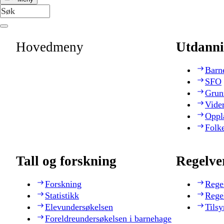
Hovedmeny
Utdanni
Barn
SFO
Grun
Vide
Oppl
Folk
Tall og forskning
Regelve
Forskning
Rege
Statistikk
Rege
Elevundersøkelsen
Tilsy
Foreldreundersøkelsen i barnehage