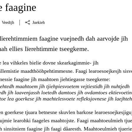
 faagine
Veedtjh
Juekieh
 lïerehtimmiem faagine vuejnedh dah aarvojde jïh
mah ellies lïerehtimmie tseegkeme.
e lea vihkeles bielie dovne skearkagimmie- jïh
llemistie maadthööhpehtimmesne. Faagi learoesoejkesjh sis
messie faagine jïh maahtoen jiehtiegasse tseegkeme:
htedh maahtoem jïh tjiehpiesvoetem vejtiestidh jïh nuhtjedh
dh jïh laavenjassh loetedh damtoes jïh ovdamtoes ektievoetin
oe lea goerkese jïh maehtelesvoete refleksjovnese jïh laejhte
n goerkese tjuara betnesne skuvlen barkose learoesoejkesjigu
ujmie learohki faageles maahtojste. Faagi maahtoeulmieh tjue
 sinsitniem faagine jïh faagi dåaresth. Maahtoeulmieh tjuerie