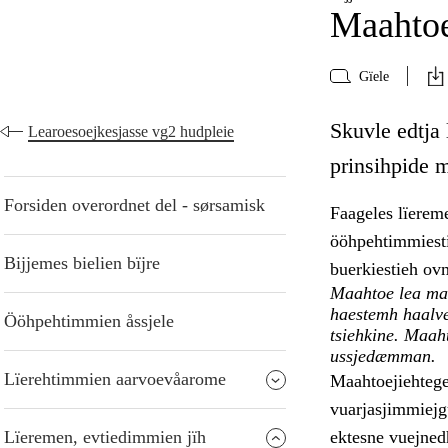
Maahtoe
Gïele
Skuvle edtja
Learoesoejkesjasse vg2 hudpleie
prinsihpide 
Forsiden overordnet del - sørsamisk
Faageles lïerem
ööhpehtimmiesti
Bijjemes bielien bïjre
buerkiestieh ov
Maahtoe lea mae
haestemh haalve
Ööhpehtimmien åssjele
tsiehkine. Maaht
ussjedæmman.
Lïerehtimmien aarvoevåarome
Maahtoejiehtege
vuarjasjimmiejg
Lïeremen, evtiedimmien jïh
ektesne vuejnedh