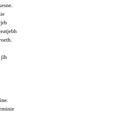
kesne.
ie
jrh
jeatjebh
voeth.
jïh
ine.
oeminie
e