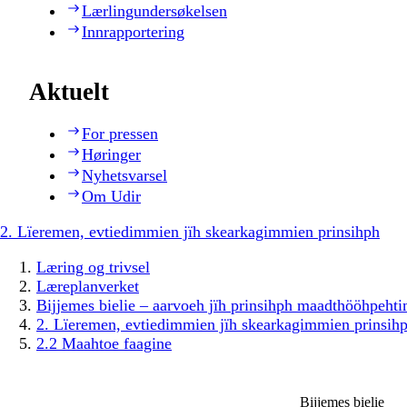
Lærlingundersøkelsen
Innrapportering
Aktuelt
For pressen
Høringer
Nyhetsvarsel
Om Udir
2. Lïeremen, evtiedimmien jïh skearkagimmien prinsihph
Læring og trivsel
Læreplanverket
Bijjemes bielie – aarvoeh jïh prinsihph maadthööhpeh
2. Lïeremen, evtiedimmien jïh skearkagimmien prinsih
2.2 Maahtoe faagine
Bijjemes bielie