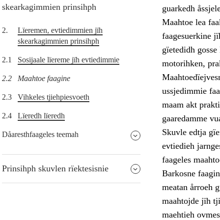
skearkagimmien prinsihph
guarkedh åssjele
Maahtoe lea faak
2.
Lïeremen, evtiedimmien jïh
faagesuerkine j
skearkagimmien prinsihph
gïetedidh gosse
2.1
Sosijaale lïereme jïh evtiedimmie
motorihken, prak
Maahtoedïejvesn
2.2
Maahtoe faagine
ussjedimmie faa
2.3
Vihkeles tjiehpiesvoeth
maam akt prakti
2.4
Lïeredh lïeredh
gaaredamme vuaj
Skuvle edtja gï
Dåaresthfaageles teemah
evtiedieh jarnge
faageles maahto
Prinsihph skuvlen rïektesisnie
Barkosne faagine
meatan årroeh g
maahtojde jïh tj
maehtieh ovmess