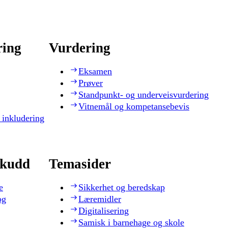
ring
Vurdering
Eksamen
Prøver
Standpunkt- og underveisvurdering
Vitnemål og kompetansebevis
 inkludering
skudd
Temasider
e
Sikkerhet og beredskap
og
Læremidler
Digitalisering
Samisk i barnehage og skole