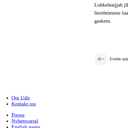
Lohkehtæjjah jïh
lïerehtimmie faa
gaskem.
Evtebe sæj
Om Udir
Kontakt oss
Presse
Nyhetsvarsel
English pages