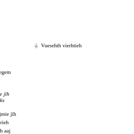
Vuesehth vierhtieh
vegem
e jïh
hks
jmie jïh
rieh
h aaj