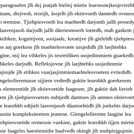
paragraafen jïh dej jeatjah bieliej mietie learoesoejkesjevierh
tam, dïejvesh, teorijh, åssjelh jïh ektievoeth damtedh ovmess
ïh teemine. Tjiehpiesvoeth lea maehtedh darjomh jallh prosedy
 laavenjassh darjodh jallh dåeriesmoerh loetedh, mah gaskem 
tihken, kognitijven, sosijaale, kreatijve jïh gïeleldh tjiehpies
e aaj goerkese jïh maehtelesvoete ussjedidh jïh laejhtehks
gine, mij lea vihkeles jis teoretihken ussjedimmiem guarkedh 
hkeles darjodh. Refleksjovne jïh laejhtehks ussjedimmie
nojde jïh etihken vuarjasjimmiemaehtelesvoetem evtiedidh.
engeleslïeremasse sijjiem vedtedh guktie learohkh goerkesem
s elemeentide jïh ektievoetide faagesne, jïh guktie dah lierieh
em jïh tjiehpiesvoetem nuhtjedh damtoes jïh ammes ektievoet
 learohkh edtjieh laavenjassh dåastoehtidh jïh joekehts darj
usnie kompleksiteetem jeanene. Gïengelelïereme faagine lea
iehpiesvoetide ovmessie vuekine, guktie learohkh tïjjen mieti
ie faageles haestiemidie haalvedh oktegh jïh mubpiejgujmie.