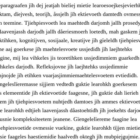
paragraafen jïh dej jeatjah bieliej mietie learoesoejkesjevierh
tam, dïejvesh, teorijh, åssjelh jïh ektievoeth damtedh ovmess
ïh teemine. Tjiehpiesvoeth lea maehtedh darjomh jallh prosedy
 laavenjassh darjodh jallh dåeriesmoerh loetedh, mah gaskem 
tihken, kognitijven, sosijaale, kreatijve jïh gïeleldh tjiehpies
e aaj goerkese jïh maehtelesvoete ussjedidh jïh laejhtehks
gine, mij lea vihkeles jis teoretihken ussjedimmiem guarkedh 
hkeles darjodh. Refleksjovne jïh laejhtehks ussjedimmie
nojde jïh etihken vuarjasjimmiemaehtelesvoetem evtiedidh.
engeleslïeremasse sijjiem vedtedh guktie learohkh goerkesem
s elemeentide jïh ektievoetide faagesne, jïh guktie dah lierieh
em jïh tjiehpiesvoetem nuhtjedh damtoes jïh ammes ektievoet
 learohkh edtjieh laavenjassh dåastoehtidh jïh joekehts darj
usnie kompleksiteetem jeanene. Gïengelelïereme faagine lea
iehpiesvoetide ovmessie vuekine, guktie learohkh tïjjen mieti
ie faageles haestiemidie haalvedh oktegh jïh mubpiejgujmie.