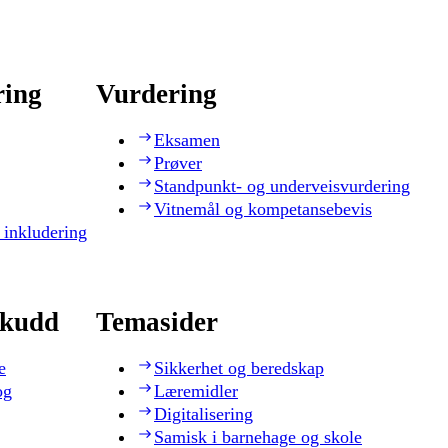
ring
Vurdering
Eksamen
Prøver
Standpunkt- og underveisvurdering
Vitnemål og kompetansebevis
 inkludering
skudd
Temasider
e
Sikkerhet og beredskap
og
Læremidler
Digitalisering
Samisk i barnehage og skole