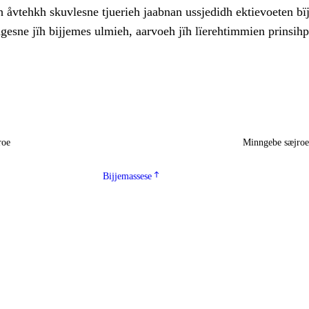
 åvtehkh skuvlesne tjuerieh jaabnan ussjedidh ektievoeten bïj
gesne jïh bijjemes ulmieh, aarvoeh jïh lïerehtimmien prinsih
roe
Minngebe sæjro
Bijjemassese