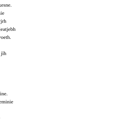
kesne.
ie
jrh
jeatjebh
voeth.
jïh
ine.
oeminie
e