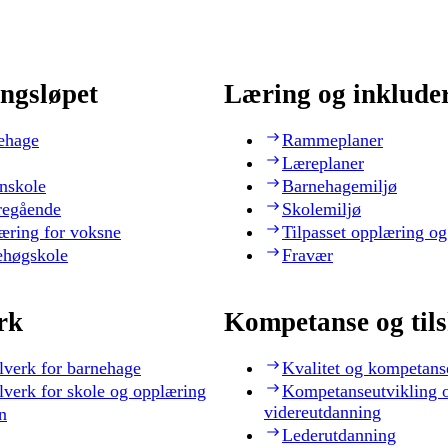
ngsløpet
Læring og inklude
ehage
Rammeplaner
Læreplaner
nskole
Barnehagemiljø
regående
Skolemiljø
æring for voksne
Tilpasset opplæring og
ehøgskole
Fravær
rk
Kompetanse og til
lverk for barnehage
Kvalitet og kompetans
lverk for skole og opplæring
Kompetanseutvikling 
videreutdanning
n
Lederutdanning