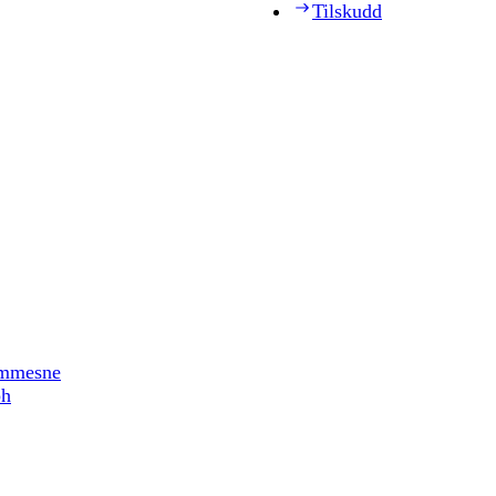
Tilskudd
timmesne
ph