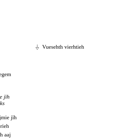
Vuesehth vierhtieh
vegem
e jïh
hks
jmie jïh
rieh
h aaj