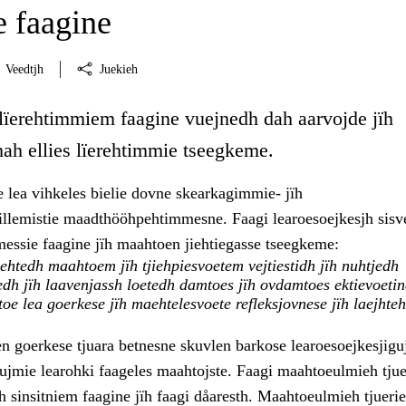
 faagine
Veedtjh
Juekieh
 lïerehtimmiem faagine vuejnedh dah aarvojde jïh
mah ellies lïerehtimmie tseegkeme.
e lea vihkeles bielie dovne skearkagimmie- jïh
llemistie maadthööhpehtimmesne. Faagi learoesoejkesjh sis
messie faagine jïh maahtoen jiehtiegasse tseegkeme:
htedh maahtoem jïh tjiehpiesvoetem vejtiestidh jïh nuhtjedh
dh jïh laavenjassh loetedh damtoes jïh ovdamtoes ektievoetin
oe lea goerkese jïh maehtelesvoete refleksjovnese jïh laejhte
n goerkese tjuara betnesne skuvlen barkose learoesoejkesjigu
ujmie learohki faageles maahtojste. Faagi maahtoeulmieh tjue
 sinsitniem faagine jïh faagi dåaresth. Maahtoeulmieh tjuerie