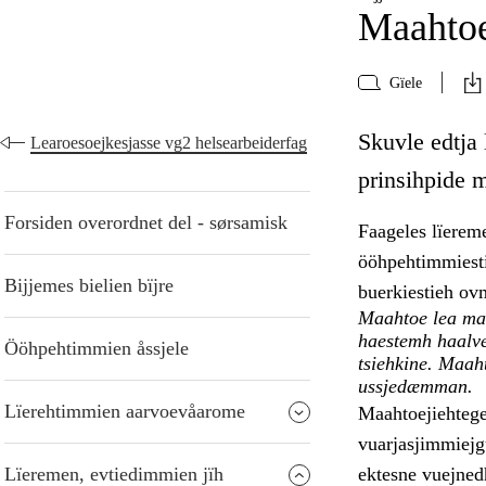
Maahtoe
Gïele
Skuvle edtja
Learoesoejkesjasse vg2 helsearbeiderfag
prinsihpide 
Forsiden overordnet del - sørsamisk
Faageles lïerem
ööhpehtimmiesti
Bijjemes bielien bïjre
buerkiestieh ov
Maahtoe lea mae
haestemh haalve
Ööhpehtimmien åssjele
tsiehkine. Maaht
ussjedæmman.
Lïerehtimmien aarvoevåarome
Maahtoejiehtege
vuarjasjimmiejg
Lïeremen, evtiedimmien jïh
ektesne vuejnedh