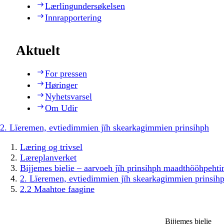
Lærlingundersøkelsen
Innrapportering
Aktuelt
For pressen
Høringer
Nyhetsvarsel
Om Udir
2. Lïeremen, evtiedimmien jïh skearkagimmien prinsihph
Læring og trivsel
Læreplanverket
Bijjemes bielie – aarvoeh jïh prinsihph maadthööhpeh
2. Lïeremen, evtiedimmien jïh skearkagimmien prinsih
2.2 Maahtoe faagine
Bijjemes bielie