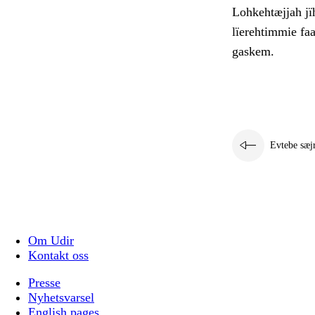
Lohkehtæjjah jïh
lïerehtimmie faa
gaskem.
Evtebe sæj
Om Udir
Kontakt oss
Presse
Nyhetsvarsel
English pages