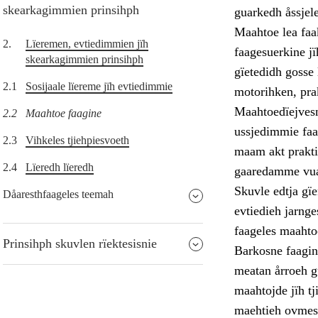
skearkagimmien prinsihph
guarkedh åssjele
Maahtoe lea faak
2.
Lïeremen, evtiedimmien jïh
faagesuerkine j
skearkagimmien prinsihph
gïetedidh gosse
2.1
Sosijaale lïereme jïh evtiedimmie
motorihken, prak
Maahtoedïejvesn
2.2
Maahtoe faagine
ussjedimmie faa
2.3
Vihkeles tjiehpiesvoeth
maam akt prakti
2.4
Lïeredh lïeredh
gaaredamme vuaj
Skuvle edtja gï
Dåaresthfaageles teemah
evtiedieh jarnge
faageles maahto
Prinsihph skuvlen rïektesisnie
Barkosne faagine
meatan årroeh g
maahtojde jïh tj
maehtieh ovmess