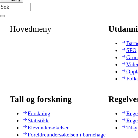
Hovedmeny
Utdanni
Barn
SFO
Grun
Vide
Oppl
Folk
Tall og forskning
Regelve
Forskning
Rege
Statistikk
Rege
Elevundersøkelsen
Tilsy
Foreldreundersøkelsen i barnehage