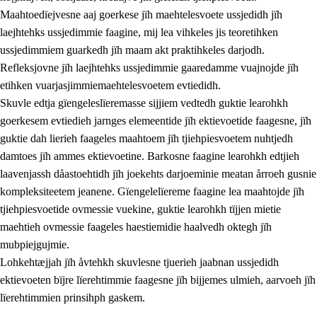
Maahtoedïejvesne aaj goerkese jïh maehtelesvoete ussjedidh jïh
laejhtehks ussjedimmie faagine, mij lea vihkeles jis teoretihken
ussjedimmiem guarkedh jïh maam akt praktihkeles darjodh.
Refleksjovne jïh laejhtehks ussjedimmie gaaredamme vuajnojde jïh
etihken vuarjasjimmiemaehtelesvoetem evtiedidh.
Skuvle edtja gïengeleslïeremasse sijjiem vedtedh guktie learohkh
goerkesem evtiedieh jarnges elemeentide jïh ektievoetide faagesne, jïh
guktie dah lierieh faageles maahtoem jïh tjiehpiesvoetem nuhtjedh
damtoes jïh ammes ektievoetine. Barkosne faagine learohkh edtjieh
laavenjassh dåastoehtidh jïh joekehts darjoeminie meatan årroeh gusnie
kompleksiteetem jeanene. Gïengelelïereme faagine lea maahtojde jïh
tjiehpiesvoetide ovmessie vuekine, guktie learohkh tïjjen mietie
maehtieh ovmessie faageles haestiemidie haalvedh oktegh jïh
mubpiejgujmie.
Lohkehtæjjah jïh åvtehkh skuvlesne tjuerieh jaabnan ussjedidh
ektievoeten bïjre lïerehtimmie faagesne jïh bijjemes ulmieh, aarvoeh jïh
lïerehtimmien prinsihph gaskem.