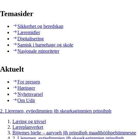
Temasider
Sikkerhet og beredskap
Læremidler
Digitalisering
Samisk i barnehage og skole
Nasjonale minoriteter
Aktuelt
For pressen
Høringer
Nyhetsvarsel
Om Udir
2. Lïeremen, evtiedimmien jïh skearkagimmien prinsihph
Læring og trivsel
Læreplanverket
Bijjemes bielie – aarvoeh jïh prinsihph maadthööhpehtimmesne
2. Lïeremen, evtiedimmien jïh skearkagimmien prinsihph