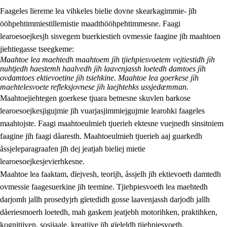
Faageles lïereme lea vihkeles bielie dovne skearkagimmie- jïh
ööhpehtimmiestillemistie maadthööhpehtimmesne. Faagi
learoesoejkesjh sisvegem buerkiestieh ovmessie faagine jïh maahtoen
jiehtiegasse tseegkeme:
Maahtoe lea maehtedh maahtoem jïh tjiehpiesvoetem vejtiestidh jïh
nuhtjedh haestemh haalvedh jïh laavenjassh loetedh damtoes jïh
2.
Lïeremen, evtiedimmien jïh skearkagimmien prinsihph
ovdamtoes ektievoetine jïh tsiehkine. Maahtoe lea goerkese jïh
maehtelesvoete refleksjovnese jïh laejhtehks ussjedæmman.
2.1
Sosijaale lïereme jïh evtiedimmie
Maahtoejiehtegen goerkese tjuara betnesne skuvlen barkose
learoesoejkesjigujmie jïh vuarjasjimmiejgujmie learohki faageles
2.2
Maahtoe faagine
maahtojste. Faagi maahtoeulmieh tjuerieh ektesne vuejnedh sinsitniem
2.3
Vihkeles tjiehpiesvoeth
faagine jïh faagi dåaresth. Maahtoeulmieh tjuerieh aaj guarkedh
åssjeleparagraafen jïh dej jeatjah bieliej mietie
2.4
Lïeredh lïeredh
learoesoejkesjevierhkesne.
Dåaresthfaageles teemah
Maahtoe lea faaktam, dïejvesh, teorijh, åssjelh jïh ektievoeth damtedh
ovmessie faagesuerkine jïh teemine. Tjiehpiesvoeth lea maehtedh
darjomh jallh prosedyjrh gïetedidh gosse laavenjassh darjodh jallh
dåeriesmoerh loetedh, mah gaskem jeatjebh motorihken, praktihken,
kognitijven, sosijaale, kreatijve jïh gïeleldh tjiehpiesvoeth.