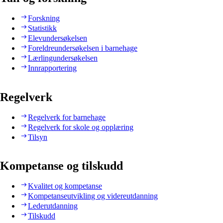
Forskning
Statistikk
Elevundersøkelsen
Foreldreundersøkelsen i barnehage
Lærlingundersøkelsen
Innrapportering
Regelverk
Regelverk for barnehage
Regelverk for skole og opplæring
Tilsyn
Kompetanse og tilskudd
Kvalitet og kompetanse
Kompetanseutvikling og videreutdanning
Lederutdanning
Tilskudd