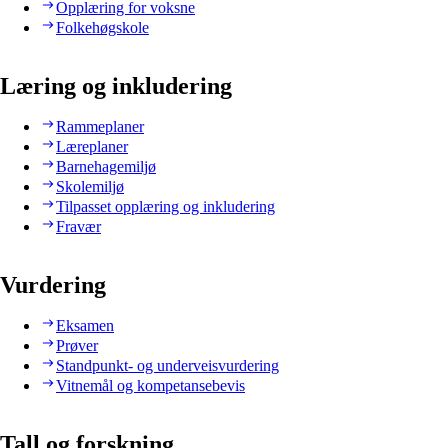
Opplæring for voksne
Folkehøgskole
Læring og inkludering
Rammeplaner
Læreplaner
Barnehagemiljø
Skolemiljø
Tilpasset opplæring og inkludering
Fravær
Vurdering
Eksamen
Prøver
Standpunkt- og underveisvurdering
Vitnemål og kompetansebevis
Tall og forskning