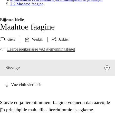
2.2 Maahtoe faagine
Bijjemes bielie
Maahtoe faagine
Gïele
Veedtjh
Juekieh
Learoesoejkesjasse vg3 gjenvinningsfaget
Sisvege
Vuesehth vierhtieh
Skuvle edtja lïerehtimmiem faagine vuejnedh dah aarvojde
jïh prinsihpide mah ellies lïerehtimmie tseegkeme.