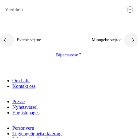
Vierhtieh
Evtebe sæjroe
Minngebe sæjroe
Bijjemassese
Om Udir
Kontakt oss
Presse
Nyhetsvarsel
English pages
Personvern
Tilgjengelighetserklæring