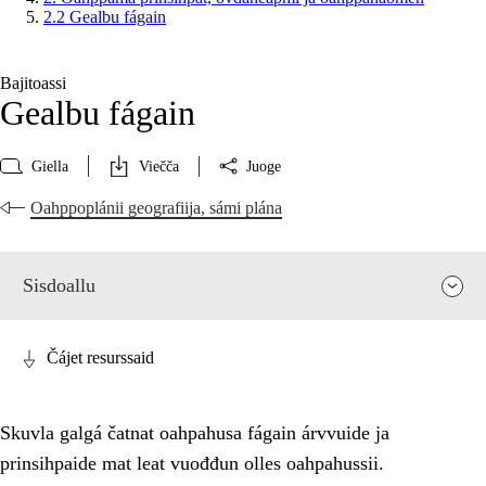
2.2 Gealbu fágain
Bajitoassi
Gealbu fágain
Giella
Viečča
Juoge
Oahppoplánii geografiija, sámi plána
Sisdoallu
Čájet resurssaid
Skuvla galgá čatnat oahpahusa fágain árvvuide ja
prinsihpaide mat leat vuođđun olles oahpahussii.