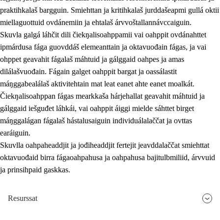
praktihkalaš bargguin. Smiehttan ja kritihkalaš jurddašeapmi gullá oktii
miellaguottuid ovdánemiin ja ehtalaš árvvoštallannávccaiguin.
Skuvla galgá láhčit dili čiekŋalisoahppamii vai oahppit ovdánahttet
ipmárdusa fága guovddáš elemeanttain ja oktavuođain fágas, ja vai
ohppet geavahit fágalaš máhtuid ja gálggaid oahpes ja amas
dilálašvuođain. Fágain galget oahppit bargat ja oassálastit
máŋggabealálaš aktivitehtain mat leat eanet ahte eanet moalkát.
Čiekŋalisoahppan fágas mearkkaša hárjehallat geavahit máhtuid ja
gálggaid iešguđet láhkái, vai oahppit áiggi mielde sáhttet birget
máŋggalágan fágalaš hástalusaiguin individuálalaččat ja ovttas
earáiguin.
Skuvlla oahpaheaddjit ja jođiheaddjit fertejit jeavddalaččat smiehttat
oktavuođaid birra fágaoahpahusa ja oahpahusa bajitulbmiliid, árvvuid
ja prinsihpaid gaskkas.
Resurssat