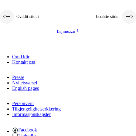
Ovddit siidui
Boahtte siidui
Bajimužžii
Om Udir
Kontakt oss
Presse
Nyhetsvarsel
English pages
Personvern
Tilgjengelighetserklæring
Informasjonskapsler
Facebook
LinkedIn