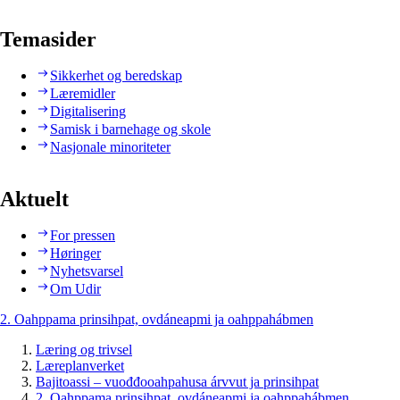
Temasider
Sikkerhet og beredskap
Læremidler
Digitalisering
Samisk i barnehage og skole
Nasjonale minoriteter
Aktuelt
For pressen
Høringer
Nyhetsvarsel
Om Udir
2. Oahppama prinsihpat, ovdáneapmi ja oahppahábmen
Læring og trivsel
Læreplanverket
Bajitoassi – vuođđooahpahusa árvvut ja prinsihpat
2. Oahppama prinsihpat, ovdáneapmi ja oahppahábmen