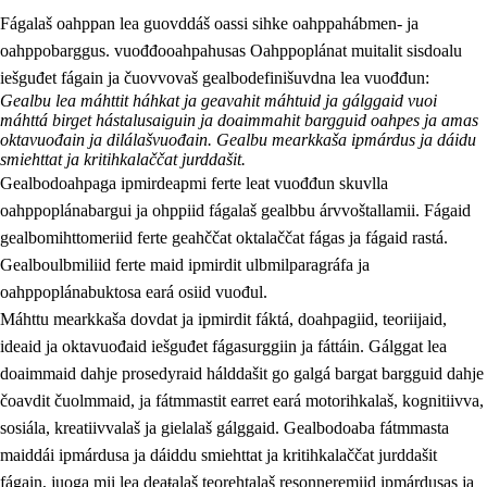
Fágalaš oahppan lea guovddáš oassi sihke oahppahábmen- ja
oahppobarggus. vuođđooahpahusas Oahppoplánat muitalit sisdoalu
iešguđet fágain ja čuovvovaš gealbodefinišuvdna lea vuođđun:
Gealbu lea máhttit háhkat ja geavahit máhtuid ja gálggaid vuoi
máhttá birget hástalusaiguin ja doaimmahit bargguid oahpes ja amas
oktavuođain ja dilálašvuođain. Gealbu mearkkaša ipmárdus ja dáidu
smiehttat ja kritihkalaččat jurddašit.
2.
Oahppama prinsihpat, ovdáneapmi ja oahppahábmen
Gealbodoahpaga ipmirdeapmi ferte leat vuođđun skuvlla
2.1
Sosiála oahppan ja ovdáneapmi
oahppoplánabargui ja ohppiid fágalaš gealbbu árvvoštallamii. Fágaid
gealbomihttomeriid ferte geahččat oktalaččat fágas ja fágaid rastá.
2.2
Gealbu fágain
Gealboulbmiliid ferte maid ipmirdit ulbmilparagráfa ja
2.3
Vuođđogálggat
oahppoplánabuktosa eará osiid vuođul.
Máhttu mearkkaša dovdat ja ipmirdit fáktá, doahpagiid, teoriijaid,
2.4
Oahppat oahppat
ideaid ja oktavuođaid iešguđet fágasurggiin ja fáttáin. Gálggat lea
Fágaidrasttideaddji fáttát
doaimmaid dahje prosedyraid hálddašit go galgá bargat bargguid dahje
čoavdit čuolmmaid, ja fátmmastit earret eará motorihkalaš, kognitiivva,
sosiála, kreatiivvalaš ja gielalaš gálggaid. Gealbodoaba fátmmasta
maiddái ipmárdusa ja dáiddu smiehttat ja kritihkalaččat jurddašit
fágain, juoga mii lea deaŧalaš teorehtalaš resonneremiid ipmárdusas ja