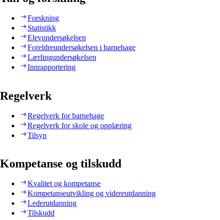
Forskning
Statistikk
Elevundersøkelsen
Foreldreundersøkelsen i barnehage
Lærlingundersøkelsen
Innrapportering
Regelverk
Regelverk for barnehage
Regelverk for skole og opplæring
Tilsyn
Kompetanse og tilskudd
Kvalitet og kompetanse
Kompetanseutvikling og videreutdanning
Lederutdanning
Tilskudd