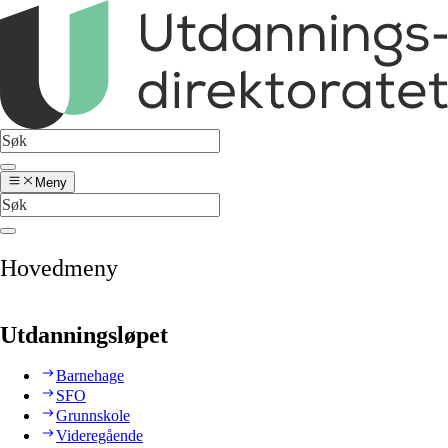
Meny
Hovedmeny
Utdanningsløpet
Barnehage
SFO
Grunnskole
Videregående