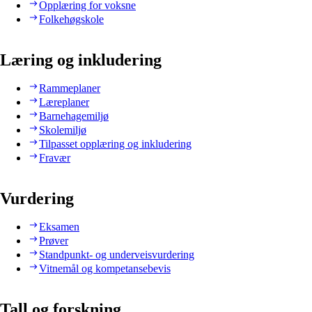
Opplæring for voksne
Folkehøgskole
Læring og inkludering
Rammeplaner
Læreplaner
Barnehagemiljø
Skolemiljø
Tilpasset opplæring og inkludering
Fravær
Vurdering
Eksamen
Prøver
Standpunkt- og underveisvurdering
Vitnemål og kompetansebevis
Tall og forskning