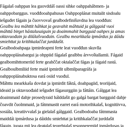
Fágalaš oahppan lea guovddáš oassi sihke oahppahábmen- ja
oahppobarggus. vuođđooahpahusas Oahppoplánat muitalit sisdoalu
iešguđet fágain ja čuovvovaš gealbodefinišuvdna lea vuođđun:
Gealbu lea máhttit háhkat ja geavahit máhtuid ja gálggaid vuoi
máhttá birget hástalusaiguin ja doaimmahit bargguid oahpes ja amas
oktavuođain ja dilálašvuođain. Gealbu mearkkaša ipmárdus ja dáidu
smiehttat ja kritihkalaččat jurddašit.
2.
Oahppama prinsihpat, ovdáneapmi ja oahppahábmen
Gealbodoahpaga ipmirdeapmi ferte leat vuođđun skuvlla
2.1
Sosiála oahppan ja ovdáneapmi
oahppoplánabargui ja ohppiid fágalaš gealbbu árvvoštallamii. Fágaid
gealbomihttomeriid ferte geahččat oktalaččat fágas ja fágaid rastá.
2.2
Gealbu fágain
Gealboulbmiliid ferte maid ipmirdit ulbmilparagráfa ja
2.3
Vuođđogálggat
oahppoplánabuktosa eará osiid vuođul.
Máhttu mearkkaša dovdat ja ipmirdit fáktá, doahpagiid, teoriijaid,
2.4
Oahppat oahppat
ideaid ja oktavuođaid iešguđet fágasurggiin ja fáttáin. Gálggat lea
Fágaidrasttideaddji fáttát
doaimmaid dahje prosedyraid hálddašit go galgá bargat bargguid dahje
čoavdit čuolmmaid, ja fátmmastit earret eará motorihkalaš, kognitiivva,
sosiála, kreatiivvalaš ja gielalaš gálggaid. Gealbodoaba fátmmasta
maiddái ipmárdusa ja dáiddu smiehttat ja kritihkalaččat jurddašit
fágain, juoga mii lea deaŧalaš teorehtalaš resonneremiid ipmárdusas ja