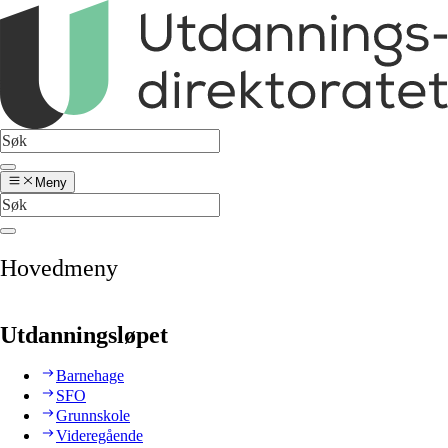
Meny
Hovedmeny
Utdanningsløpet
Barnehage
SFO
Grunnskole
Videregående