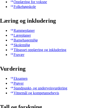
Opplæring for voksne
Folkehøgskole
Læring og inkludering
Rammeplaner
Læreplaner
Barnehagemiljø
Skolemiljø
Tilpasset opplæring og inkludering
Fravær
Vurdering
Eksamen
Prøver
Standpunkt- og underveisvurdering
Vitnemål og kompetansebevis
Tall og forskning