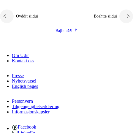
Ovddit siidui
Boahtte siidui
Bajimužžii
Om Udir
Kontakt oss
Presse
Nyhetsvarsel
English pages
Personvern
Tilgjengelighetserklæring
Informasjonskapsler
Facebook
LinkedIn