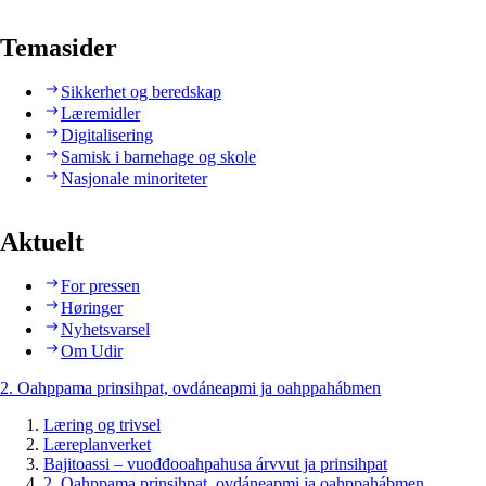
Temasider
Sikkerhet og beredskap
Læremidler
Digitalisering
Samisk i barnehage og skole
Nasjonale minoriteter
Aktuelt
For pressen
Høringer
Nyhetsvarsel
Om Udir
2. Oahppama prinsihpat, ovdáneapmi ja oahppahábmen
Læring og trivsel
Læreplanverket
Bajitoassi – vuođđooahpahusa árvvut ja prinsihpat
2. Oahppama prinsihpat, ovdáneapmi ja oahppahábmen