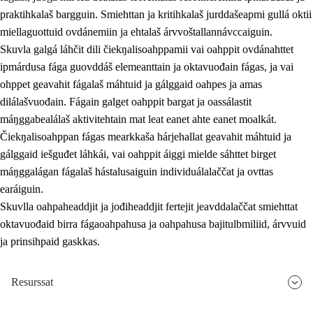
praktihkalaš bargguin. Smiehttan ja kritihkalaš jurddašeapmi gullá oktii
miellaguottuid ovdánemiin ja ehtalaš árvvoštallannávccaiguin.
Skuvla galgá láhčit dili čiekŋalisoahppamii vai oahppit ovdánahttet
ipmárdusa fága guovddáš elemeanttain ja oktavuođain fágas, ja vai
ohppet geavahit fágalaš máhtuid ja gálggaid oahpes ja amas
dilálašvuođain. Fágain galget oahppit bargat ja oassálastit
máŋggabealálaš aktivitehtain mat leat eanet ahte eanet moalkát.
Čiekŋalisoahppan fágas mearkkaša hárjehallat geavahit máhtuid ja
gálggaid iešguđet láhkái, vai oahppit áiggi mielde sáhttet birget
máŋggalágan fágalaš hástalusaiguin individuálalaččat ja ovttas
earáiguin.
Skuvlla oahpaheaddjit ja jođiheaddjit fertejit jeavddalaččat smiehttat
oktavuođaid birra fágaoahpahusa ja oahpahusa bajitulbmiliid, árvvuid
ja prinsihpaid gaskkas.
Resurssat