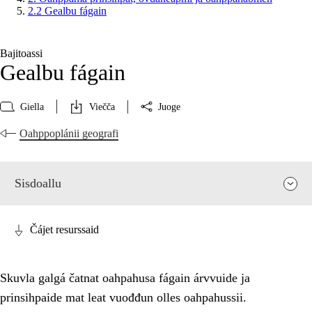
2.2 Gealbu fágain
Bajitoassi
Gealbu fágain
Giella
Viečča
Juoge
Oahppoplánii geografi
Sisdoallu
Čájet resurssaid
Skuvla galgá čatnat oahpahusa fágain árvvuide ja
prinsihpaide mat leat vuođđun olles oahpahussii.