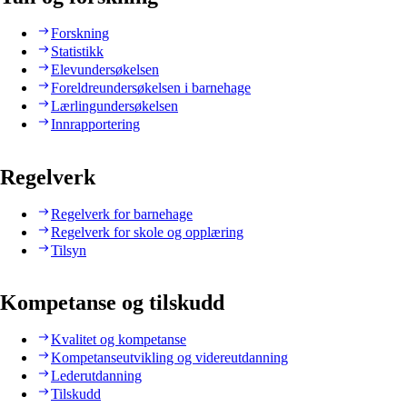
Forskning
Statistikk
Elevundersøkelsen
Foreldreundersøkelsen i barnehage
Lærlingundersøkelsen
Innrapportering
Regelverk
Regelverk for barnehage
Regelverk for skole og opplæring
Tilsyn
Kompetanse og tilskudd
Kvalitet og kompetanse
Kompetanseutvikling og videreutdanning
Lederutdanning
Tilskudd