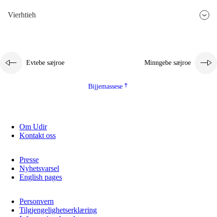
Vierhtieh
Evtebe sæjroe
Minngebe sæjroe
Bijjemassese
Om Udir
Kontakt oss
Presse
Nyhetsvarsel
English pages
Personvern
Tilgjengelighetserklæring