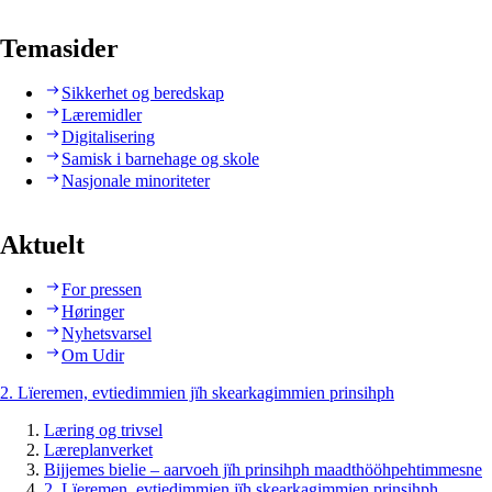
Temasider
Sikkerhet og beredskap
Læremidler
Digitalisering
Samisk i barnehage og skole
Nasjonale minoriteter
Aktuelt
For pressen
Høringer
Nyhetsvarsel
Om Udir
2. Lïeremen, evtiedimmien jïh skearkagimmien prinsihph
Læring og trivsel
Læreplanverket
Bijjemes bielie – aarvoeh jïh prinsihph maadthööhpehtimmesne
2. Lïeremen, evtiedimmien jïh skearkagimmien prinsihph