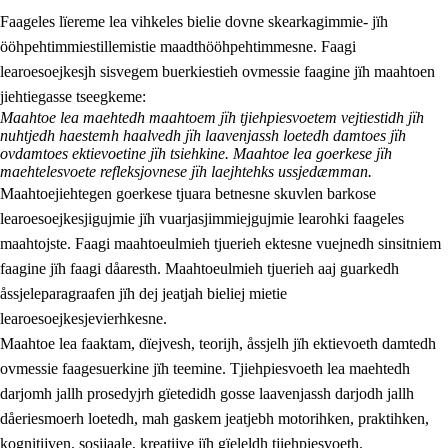
Faageles lïereme lea vihkeles bielie dovne skearkagimmie- jïh
ööhpehtimmiestillemistie maadthööhpehtimmesne. Faagi
learoesoejkesjh sisvegem buerkiestieh ovmessie faagine jïh maahtoen
jiehtiegasse tseegkeme:
Maahtoe lea maehtedh maahtoem jïh tjiehpiesvoetem vejtiestidh jïh
nuhtjedh haestemh haalvedh jïh laavenjassh loetedh damtoes jïh
2.
Lïeremen, evtiedimmien jïh skearkagimmien prinsihph
ovdamtoes ektievoetine jïh tsiehkine. Maahtoe lea goerkese jïh
maehtelesvoete refleksjovnese jïh laejhtehks ussjedæmman.
2.1
Sosijaale lïereme jïh evtiedimmie
Maahtoejiehtegen goerkese tjuara betnesne skuvlen barkose
learoesoejkesjigujmie jïh vuarjasjimmiejgujmie learohki faageles
2.2
Maahtoe faagine
maahtojste. Faagi maahtoeulmieh tjuerieh ektesne vuejnedh sinsitniem
2.3
Vihkeles tjiehpiesvoeth
faagine jïh faagi dåaresth. Maahtoeulmieh tjuerieh aaj guarkedh
åssjeleparagraafen jïh dej jeatjah bieliej mietie
2.4
Lïeredh lïeredh
learoesoejkesjevierhkesne.
Dåaresthfaageles teemah
Maahtoe lea faaktam, dïejvesh, teorijh, åssjelh jïh ektievoeth damtedh
ovmessie faagesuerkine jïh teemine. Tjiehpiesvoeth lea maehtedh
darjomh jallh prosedyjrh gïetedidh gosse laavenjassh darjodh jallh
dåeriesmoerh loetedh, mah gaskem jeatjebh motorihken, praktihken,
kognitijven, sosijaale, kreatijve jïh gïeleldh tjiehpiesvoeth.