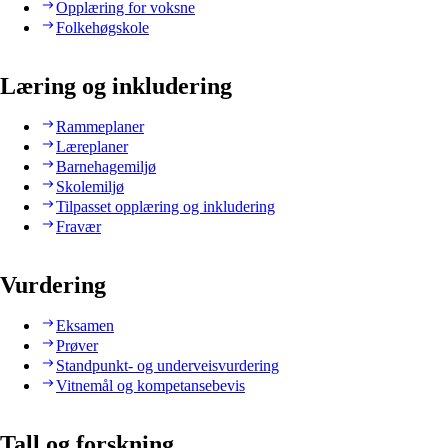
Opplæring for voksne
Folkehøgskole
Læring og inkludering
Rammeplaner
Læreplaner
Barnehagemiljø
Skolemiljø
Tilpasset opplæring og inkludering
Fravær
Vurdering
Eksamen
Prøver
Standpunkt- og underveisvurdering
Vitnemål og kompetansebevis
Tall og forskning