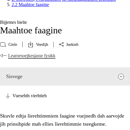
2.2 Maahtoe faagine
Bijjemes bielie
Maahtoe faagine
Gïele
Veedtjh
Juekieh
Learoesoejkesjasse fysikk
Sisvege
Vuesehth vierhtieh
Skuvle edtja lïerehtimmiem faagine vuejnedh dah aarvojde
jïh prinsihpide mah ellies lïerehtimmie tseegkeme.