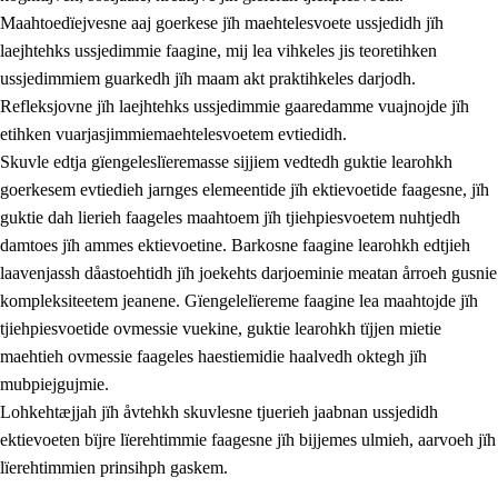
Maahtoedïejvesne aaj goerkese jïh maehtelesvoete ussjedidh jïh
laejhtehks ussjedimmie faagine, mij lea vihkeles jis teoretihken
ussjedimmiem guarkedh jïh maam akt praktihkeles darjodh.
Refleksjovne jïh laejhtehks ussjedimmie gaaredamme vuajnojde jïh
etihken vuarjasjimmiemaehtelesvoetem evtiedidh.
Skuvle edtja gïengeleslïeremasse sijjiem vedtedh guktie learohkh
goerkesem evtiedieh jarnges elemeentide jïh ektievoetide faagesne, jïh
guktie dah lierieh faageles maahtoem jïh tjiehpiesvoetem nuhtjedh
damtoes jïh ammes ektievoetine. Barkosne faagine learohkh edtjieh
laavenjassh dåastoehtidh jïh joekehts darjoeminie meatan årroeh gusnie
kompleksiteetem jeanene. Gïengelelïereme faagine lea maahtojde jïh
tjiehpiesvoetide ovmessie vuekine, guktie learohkh tïjjen mietie
maehtieh ovmessie faageles haestiemidie haalvedh oktegh jïh
mubpiejgujmie.
Lohkehtæjjah jïh åvtehkh skuvlesne tjuerieh jaabnan ussjedidh
ektievoeten bïjre lïerehtimmie faagesne jïh bijjemes ulmieh, aarvoeh jïh
lïerehtimmien prinsihph gaskem.