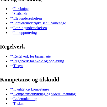
Forskning
Statistikk
Elevundersøkelsen
Foreldreundersøkelsen i barnehage
Lærlingundersøkelsen
Innrapportering
Regelverk
Regelverk for barnehage
Regelverk for skole og opplæring
Tilsyn
Kompetanse og tilskudd
Kvalitet og kompetanse
Kompetanseutvikling og videreutdanning
Lederutdanning
Tilskudd