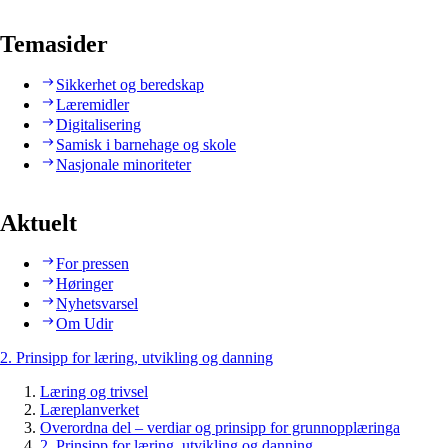
Temasider
Sikkerhet og beredskap
Læremidler
Digitalisering
Samisk i barnehage og skole
Nasjonale minoriteter
Aktuelt
For pressen
Høringer
Nyhetsvarsel
Om Udir
2. Prinsipp for læring, utvikling og danning
Læring og trivsel
Læreplanverket
Overordna del – verdiar og prinsipp for grunnopplæringa
2. Prinsipp for læring, utvikling og danning