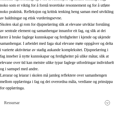
noko som er viktig for å forstå teoretiske resonnement og for å utføre
noko praktisk. Refleksjon og kritisk tenking heng saman med utvikling
av haldningar og etisk vurderingsevne.
Skolen skal gi rom for djupnelæring slik at elevane utviklar forståing
av sentrale element og samanhengar innanfor eit fag, og slik at dei
lærer å bruke faglege kunnskapar og ferdigheiter i kjende og ukjende
samanhengar. I arbeidet med faga skal elevane møte oppgåver og delta
i varierte aktivitetar av stadig aukande kompleksitet. Djupnelæring i
fag inneber å nytte kunnskapar og ferdigheiter på ulike måtar, slik at
elevane over tid kan meistre ulike typar faglege utfordringar individuelt
og i samspel med andre.
Lærarar og leiarar i skolen må jamleg reflektere over samanhengen
mellom opplæringa i fag og dei overordna måla, verdiane og prinsippa
for opplæringa.
Ressursar