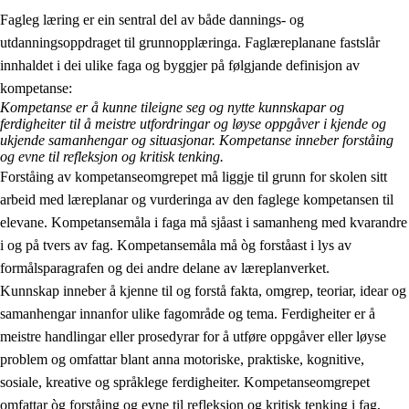
Fagleg læring er ein sentral del av både dannings- og
utdanningsoppdraget til grunnopplæringa. Faglæreplanane fastslår
innhaldet i dei ulike faga og byggjer på følgjande definisjon av
kompetanse:
Kompetanse er å kunne tileigne seg og nytte kunnskapar og
ferdigheiter til å meistre utfordringar og løyse oppgåver i kjende og
2.
Prinsipp for læring, utvikling og danning
ukjende samanhengar og situasjonar. Kompetanse inneber forståing
og evne til refleksjon og kritisk tenking.
2.1
Sosial læring og utvikling
Forståing av kompetanseomgrepet må liggje til grunn for skolen sitt
arbeid med læreplanar og vurderinga av den faglege kompetansen til
2.2
Kompetanse i faga
elevane. Kompetansemåla i faga må sjåast i samanheng med kvarandre
2.3
Grunnleggjande ferdigheiter
i og på tvers av fag. Kompetansemåla må òg forståast i lys av
formålsparagrafen og dei andre delane av læreplanverket.
2.4
Å lære å lære
Kunnskap inneber å kjenne til og forstå fakta, omgrep, teoriar, idear og
Tverrfaglege tema
samanhengar innanfor ulike fagområde og tema. Ferdigheiter er å
meistre handlingar eller prosedyrar for å utføre oppgåver eller løyse
problem og omfattar blant anna motoriske, praktiske, kognitive,
sosiale, kreative og språklege ferdigheiter. Kompetanseomgrepet
omfattar òg forståing og evne til refleksjon og kritisk tenking i fag,