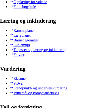
Opplæring for voksne
Folkehøgskole
Læring og inkludering
Rammeplaner
Læreplaner
Barnehagemiljø
Skolemiljø
Tilpasset opplæring og inkludering
Fravær
Vurdering
Eksamen
Prøver
Standpunkt- og underveisvurdering
Vitnemål og kompetansebevis
Tall og forskning