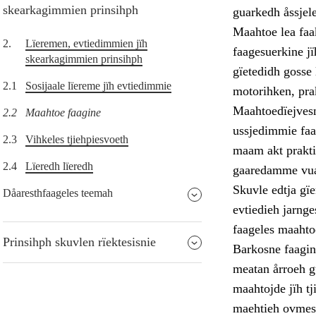
skearkagimmien prinsihph
guarkedh åssjele
Maahtoe lea faak
2.
Lïeremen, evtiedimmien jïh
faagesuerkine j
skearkagimmien prinsihph
gïetedidh gosse
2.1
Sosijaale lïereme jïh evtiedimmie
motorihken, prak
Maahtoedïejvesn
2.2
Maahtoe faagine
ussjedimmie faa
2.3
Vihkeles tjiehpiesvoeth
maam akt prakti
2.4
Lïeredh lïeredh
gaaredamme vuaj
Skuvle edtja gï
Dåaresthfaageles teemah
evtiedieh jarnge
faageles maahto
Prinsihph skuvlen rïektesisnie
Barkosne faagine
meatan årroeh g
maahtojde jïh tj
maehtieh ovmess