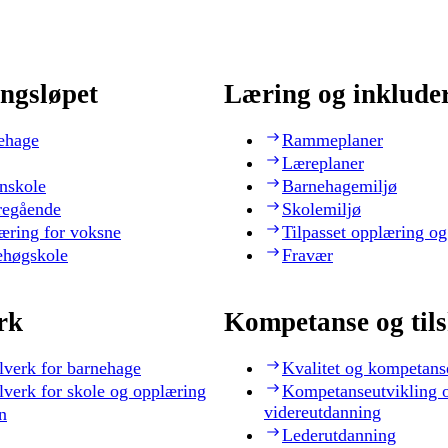
ngsløpet
Læring og inklude
ehage
Rammeplaner
Læreplaner
nskole
Barnehagemiljø
regående
Skolemiljø
æring for voksne
Tilpasset opplæring og
ehøgskole
Fravær
rk
Kompetanse og til
lverk for barnehage
Kvalitet og kompetans
lverk for skole og opplæring
Kompetanseutvikling 
videreutdanning
n
Lederutdanning