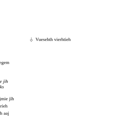
Vuesehth vierhtieh
vegem
e jïh
hks
jmie jïh
rieh
h aaj