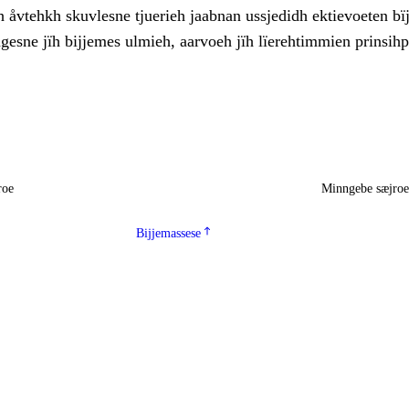
 åvtehkh skuvlesne tjuerieh jaabnan ussjedidh ektievoeten bïj
gesne jïh bijjemes ulmieh, aarvoeh jïh lïerehtimmien prinsih
roe
Minngebe sæjro
Bijjemassese