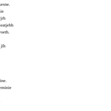
kesne.
ie
jrh
jeatjebh
voeth.
jïh
ine.
oeminie
e