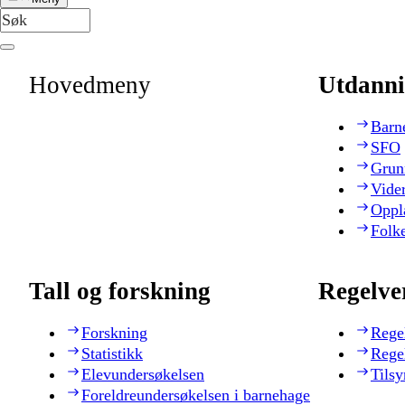
Hovedmeny
Utdanni
Barn
SFO
Grun
Vide
Oppl
Folk
Tall og forskning
Regelve
Forskning
Rege
Statistikk
Rege
Elevundersøkelsen
Tilsy
Foreldreundersøkelsen i barnehage