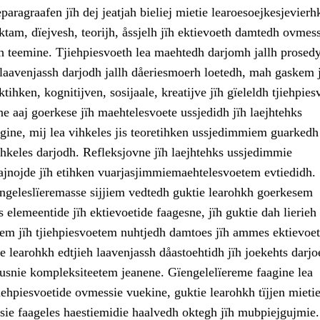
paragraafen jïh dej jeatjah bieliej mietie learoesoejkesjevierh
tam, dïejvesh, teorijh, åssjelh jïh ektievoeth damtedh ovmess
ïh teemine. Tjiehpiesvoeth lea maehtedh darjomh jallh prosedy
 laavenjassh darjodh jallh dåeriesmoerh loetedh, mah gaskem 
tihken, kognitijven, sosijaale, kreatijve jïh gïeleldh tjiehpies
e aaj goerkese jïh maehtelesvoete ussjedidh jïh laejhtehks
gine, mij lea vihkeles jis teoretihken ussjedimmiem guarkedh 
hkeles darjodh. Refleksjovne jïh laejhtehks ussjedimmie
nojde jïh etihken vuarjasjimmiemaehtelesvoetem evtiedidh.
engeleslïeremasse sijjiem vedtedh guktie learohkh goerkesem
s elemeentide jïh ektievoetide faagesne, jïh guktie dah lierieh
em jïh tjiehpiesvoetem nuhtjedh damtoes jïh ammes ektievoet
 learohkh edtjieh laavenjassh dåastoehtidh jïh joekehts darj
usnie kompleksiteetem jeanene. Gïengelelïereme faagine lea
iehpiesvoetide ovmessie vuekine, guktie learohkh tïjjen mieti
ie faageles haestiemidie haalvedh oktegh jïh mubpiejgujmie.