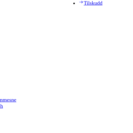
Tilskudd
timmesne
ph