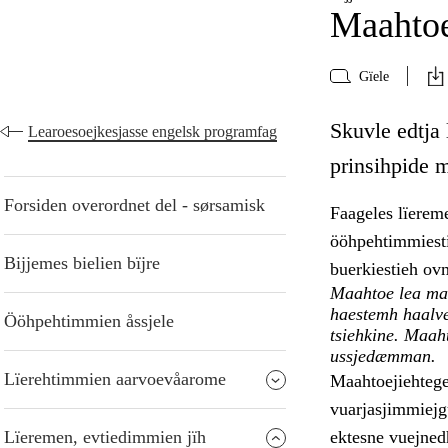
Maahtoe
Gïele
Skuvle edtja
Learoesoejkesjasse engelsk programfag
prinsihpide 
Forsiden overordnet del - sørsamisk
Faageles lïerem
ööhpehtimmiesti
Bijjemes bielien bïjre
buerkiestieh ov
Maahtoe lea mae
haestemh haalve
Ööhpehtimmien åssjele
tsiehkine. Maaht
ussjedæmman.
Lïerehtimmien aarvoevåarome
Maahtoejiehtege
vuarjasjimmiejg
Lïeremen, evtiedimmien jïh
ektesne vuejnedh