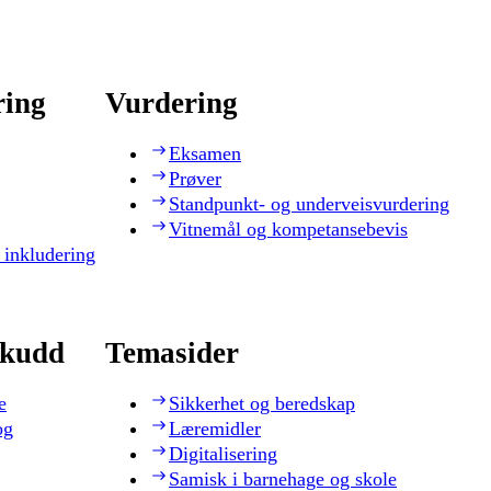
ring
Vurdering
Eksamen
Prøver
Standpunkt- og underveisvurdering
Vitnemål og kompetansebevis
 inkludering
skudd
Temasider
e
Sikkerhet og beredskap
og
Læremidler
Digitalisering
Samisk i barnehage og skole