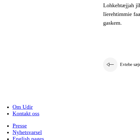
Lohkehtæjjah jïh
lïerehtimmie faa
gaskem.
Evtebe sæj
Om Udir
Kontakt oss
Presse
Nyhetsvarsel
English pages