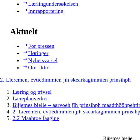
Lærlingundersøkelsen
Innrapportering
Aktuelt
For pressen
Høringer
Nyhetsvarsel
Om Udir
2. Lïeremen, evtiedimmien jïh skearkagimmien prinsihph
Læring og trivsel
Læreplanverket
Bijjemes bielie – aarvoeh jïh prinsihph maadthööhpeh
2. Lïeremen, evtiedimmien jïh skearkagimmien prinsih
2.2 Maahtoe faagine
Bijjemes bielie