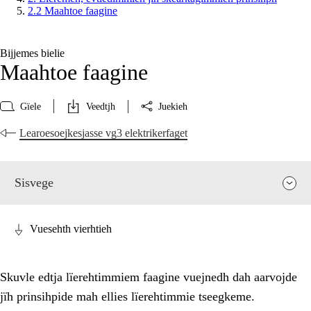
2.2 Maahtoe faagine
Bijjemes bielie
Maahtoe faagine
Gïele
Veedtjh
Juekieh
Learoesoejkesjasse vg3 elektrikerfaget
Sisvege
Vuesehth vierhtieh
Skuvle edtja lïerehtimmiem faagine vuejnedh dah aarvojde
jïh prinsihpide mah ellies lïerehtimmie tseegkeme.