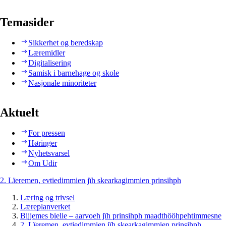
Temasider
Sikkerhet og beredskap
Læremidler
Digitalisering
Samisk i barnehage og skole
Nasjonale minoriteter
Aktuelt
For pressen
Høringer
Nyhetsvarsel
Om Udir
2. Lïeremen, evtiedimmien jïh skearkagimmien prinsihph
Læring og trivsel
Læreplanverket
Bijjemes bielie – aarvoeh jïh prinsihph maadthööhpehtimmesne
2. Lïeremen, evtiedimmien jïh skearkagimmien prinsihph