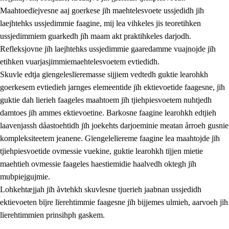
Maahtoedïejvesne aaj goerkese jïh maehtelesvoete ussjedidh jïh
laejhtehks ussjedimmie faagine, mij lea vihkeles jis teoretihken
ussjedimmiem guarkedh jïh maam akt praktihkeles darjodh.
Refleksjovne jïh laejhtehks ussjedimmie gaaredamme vuajnojde jïh
etihken vuarjasjimmiemaehtelesvoetem evtiedidh.
Skuvle edtja gïengeleslïeremasse sijjiem vedtedh guktie learohkh
goerkesem evtiedieh jarnges elemeentide jïh ektievoetide faagesne, jïh
guktie dah lierieh faageles maahtoem jïh tjiehpiesvoetem nuhtjedh
damtoes jïh ammes ektievoetine. Barkosne faagine learohkh edtjieh
laavenjassh dåastoehtidh jïh joekehts darjoeminie meatan årroeh gusnie
kompleksiteetem jeanene. Gïengelelïereme faagine lea maahtojde jïh
tjiehpiesvoetide ovmessie vuekine, guktie learohkh tïjjen mietie
maehtieh ovmessie faageles haestiemidie haalvedh oktegh jïh
mubpiejgujmie.
Lohkehtæjjah jïh åvtehkh skuvlesne tjuerieh jaabnan ussjedidh
ektievoeten bïjre lïerehtimmie faagesne jïh bijjemes ulmieh, aarvoeh jïh
lïerehtimmien prinsihph gaskem.