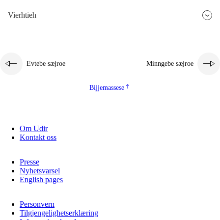
Vierhtieh
Evtebe sæjroe
Minngebe sæjroe
Bijjemassese
Om Udir
Kontakt oss
Presse
Nyhetsvarsel
English pages
Personvern
Tilgjengelighetserklæring