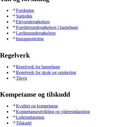
Forskning
Statistikk
Elevundersøkelsen
Foreldreundersøkelsen i barnehage
Lærlingundersøkelsen
Innrapportering
Regelverk
Regelverk for barnehage
Regelverk for skole og opplæring
Tilsyn
Kompetanse og tilskudd
Kvalitet og kompetanse
Kompetanseutvikling og videreutdanning
Lederutdanning
Tilskudd