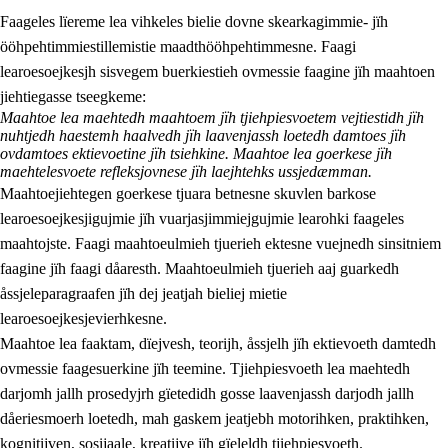
Faageles lïereme lea vihkeles bielie dovne skearkagimmie- jïh
ööhpehtimmiestillemistie maadthööhpehtimmesne. Faagi
learoesoejkesjh sisvegem buerkiestieh ovmessie faagine jïh maahtoen
jiehtiegasse tseegkeme:
Maahtoe lea maehtedh maahtoem jïh tjiehpiesvoetem vejtiestidh jïh
nuhtjedh haestemh haalvedh jïh laavenjassh loetedh damtoes jïh
2.
Lïeremen, evtiedimmien jïh skearkagimmien prinsihph
ovdamtoes ektievoetine jïh tsiehkine. Maahtoe lea goerkese jïh
maehtelesvoete refleksjovnese jïh laejhtehks ussjedæmman.
2.1
Sosijaale lïereme jïh evtiedimmie
Maahtoejiehtegen goerkese tjuara betnesne skuvlen barkose
learoesoejkesjigujmie jïh vuarjasjimmiejgujmie learohki faageles
2.2
Maahtoe faagine
maahtojste. Faagi maahtoeulmieh tjuerieh ektesne vuejnedh sinsitniem
2.3
Vihkeles tjiehpiesvoeth
faagine jïh faagi dåaresth. Maahtoeulmieh tjuerieh aaj guarkedh
åssjeleparagraafen jïh dej jeatjah bieliej mietie
2.4
Lïeredh lïeredh
learoesoejkesjevierhkesne.
Dåaresthfaageles teemah
Maahtoe lea faaktam, dïejvesh, teorijh, åssjelh jïh ektievoeth damtedh
ovmessie faagesuerkine jïh teemine. Tjiehpiesvoeth lea maehtedh
darjomh jallh prosedyjrh gïetedidh gosse laavenjassh darjodh jallh
dåeriesmoerh loetedh, mah gaskem jeatjebh motorihken, praktihken,
kognitijven, sosijaale, kreatijve jïh gïeleldh tjiehpiesvoeth.