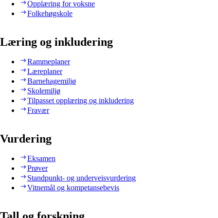
Opplæring for voksne
Folkehøgskole
Læring og inkludering
Rammeplaner
Læreplaner
Barnehagemiljø
Skolemiljø
Tilpasset opplæring og inkludering
Fravær
Vurdering
Eksamen
Prøver
Standpunkt- og underveisvurdering
Vitnemål og kompetansebevis
Tall og forskning