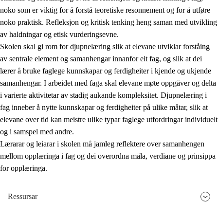
noko som er viktig for å forstå teoretiske resonnement og for å utføre
noko praktisk. Refleksjon og kritisk tenking heng saman med utvikling
av haldningar og etisk vurderingsevne.
Skolen skal gi rom for djupnelæring slik at elevane utviklar forståing
av sentrale element og samanhengar innanfor eit fag, og slik at dei
lærer å bruke faglege kunnskapar og ferdigheiter i kjende og ukjende
samanhengar. I arbeidet med faga skal elevane møte oppgåver og delta
i varierte aktivitetar av stadig aukande kompleksitet. Djupnelæring i
fag inneber å nytte kunnskapar og ferdigheiter på ulike måtar, slik at
elevane over tid kan meistre ulike typar faglege utfordringar individuelt
og i samspel med andre.
Lærarar og leiarar i skolen må jamleg reflektere over samanhengen
mellom opplæringa i fag og dei overordna måla, verdiane og prinsippa
for opplæringa.
Ressursar