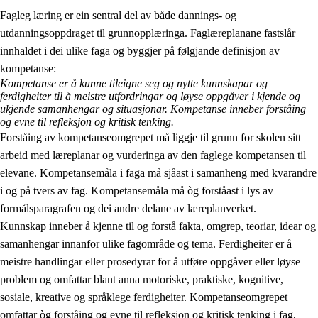
Fagleg læring er ein sentral del av både dannings- og
utdanningsoppdraget til grunnopplæringa. Faglæreplanane fastslår
innhaldet i dei ulike faga og byggjer på følgjande definisjon av
kompetanse:
Kompetanse er å kunne tileigne seg og nytte kunnskapar og
ferdigheiter til å meistre utfordringar og løyse oppgåver i kjende og
2.
Prinsipp for læring, utvikling og danning
ukjende samanhengar og situasjonar. Kompetanse inneber forståing
og evne til refleksjon og kritisk tenking.
2.1
Sosial læring og utvikling
Forståing av kompetanseomgrepet må liggje til grunn for skolen sitt
arbeid med læreplanar og vurderinga av den faglege kompetansen til
2.2
Kompetanse i faga
elevane. Kompetansemåla i faga må sjåast i samanheng med kvarandre
2.3
Grunnleggjande ferdigheiter
i og på tvers av fag. Kompetansemåla må òg forståast i lys av
formålsparagrafen og dei andre delane av læreplanverket.
2.4
Å lære å lære
Kunnskap inneber å kjenne til og forstå fakta, omgrep, teoriar, idear og
Tverrfaglege tema
samanhengar innanfor ulike fagområde og tema. Ferdigheiter er å
meistre handlingar eller prosedyrar for å utføre oppgåver eller løyse
problem og omfattar blant anna motoriske, praktiske, kognitive,
sosiale, kreative og språklege ferdigheiter. Kompetanseomgrepet
omfattar òg forståing og evne til refleksjon og kritisk tenking i fag,