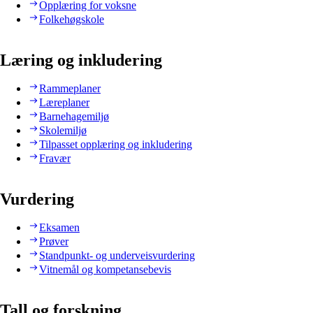
Opplæring for voksne
Folkehøgskole
Læring og inkludering
Rammeplaner
Læreplaner
Barnehagemiljø
Skolemiljø
Tilpasset opplæring og inkludering
Fravær
Vurdering
Eksamen
Prøver
Standpunkt- og underveisvurdering
Vitnemål og kompetansebevis
Tall og forskning