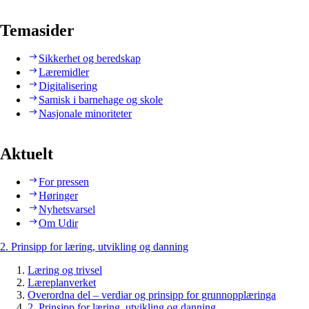
Temasider
Sikkerhet og beredskap
Læremidler
Digitalisering
Samisk i barnehage og skole
Nasjonale minoriteter
Aktuelt
For pressen
Høringer
Nyhetsvarsel
Om Udir
2. Prinsipp for læring, utvikling og danning
Læring og trivsel
Læreplanverket
Overordna del – verdiar og prinsipp for grunnopplæringa
2. Prinsipp for læring, utvikling og danning