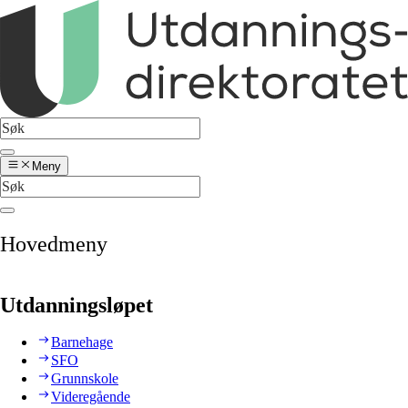
Meny
Hovedmeny
Utdanningsløpet
Barnehage
SFO
Grunnskole
Videregående