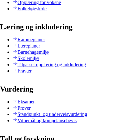
Opplæring for voksne
Folkehøgskole
Læring og inkludering
Rammeplaner
Læreplaner
Barnehagemiljø
Skolemiljø
Tilpasset opplæring og inkludering
Fravær
Vurdering
Eksamen
Prøver
Standpunkt- og underveisvurdering
Vitnemål og kompetansebevis
Tall og forskning