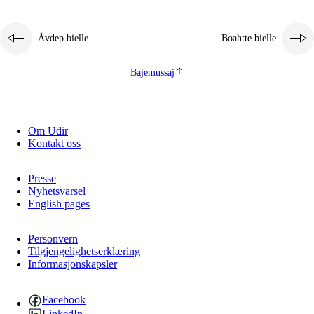
Åvdep bielle
Boahtte bielle
Bajemussaj
Om Udir
Kontakt oss
Presse
Nyhetsvarsel
English pages
Personvern
Tilgjengelighetserklæring
Informasjonskapsler
Facebook
LinkedIn