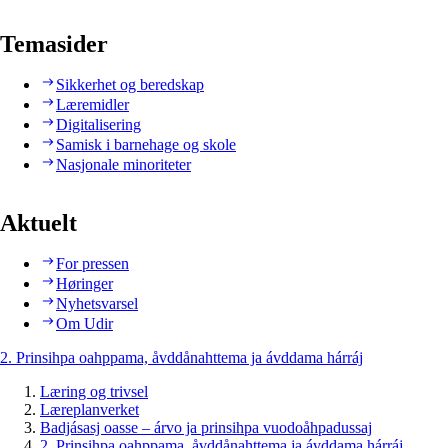
Temasider
Sikkerhet og beredskap
Læremidler
Digitalisering
Samisk i barnehage og skole
Nasjonale minoriteter
Aktuelt
For pressen
Høringer
Nyhetsvarsel
Om Udir
2. Prinsihpa oahppama, åvddånahttema ja ávddama hárráj
Læring og trivsel
Læreplanverket
Badjásasj oasse – árvo ja prinsihpa vuodoåhpadussaj
2. Prinsihpa oahppama, åvddånahttema ja ávddama hárráj