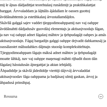
mij le ájnas dádjadittjat teorehtalasj runádimijt ja praktihkalattjat
barggat. Árvvaladdam ja lájttális ájádallam le oassen guottoj
åvddånahttemis ja estetihkalasj árvustallamdájdos.
Skåvllå galggá sajev vaddet tjiegŋodimoahppamij nav vaj oahppe
åvddånahtti dádjadusáv guovdásj elementajs ja aktisasjvuodajs fágan,
ja nav vaj oahppi adnet fágalasj máhtov ja tjehpudagájt oahpes ja amás
aktisasjvuodajn. Fágaj bargadijn galggi oahppe dejvadit dahkamusáj ja
oassálasstet målsudahkes dåjmajn stuoráp kompleksitiehtajn.
Tjiegŋodimoahppam fágajn máksá adnet máhtov ja tjehpudagájt
moatte láhkáj, nav vaj oahppe maŋenagi máhtti rijbadit duon dán
fágalasj hásstalusán ájnegattjat ja aktan iehtjádij.
Åhpadiddje ja skåvlå jådediddje vierttiji dájvváj árvvaladdat
aktisasjvuodav fága oahppama ja badjásasj ulmij gaskan, árvoj ja
åhpadusá prinsihpaj.
Ressursa