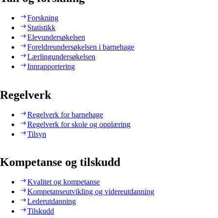
Forskning
Statistikk
Elevundersøkelsen
Foreldreundersøkelsen i barnehage
Lærlingundersøkelsen
Innrapportering
Regelverk
Regelverk for barnehage
Regelverk for skole og opplæring
Tilsyn
Kompetanse og tilskudd
Kvalitet og kompetanse
Kompetanseutvikling og videreutdanning
Lederutdanning
Tilskudd