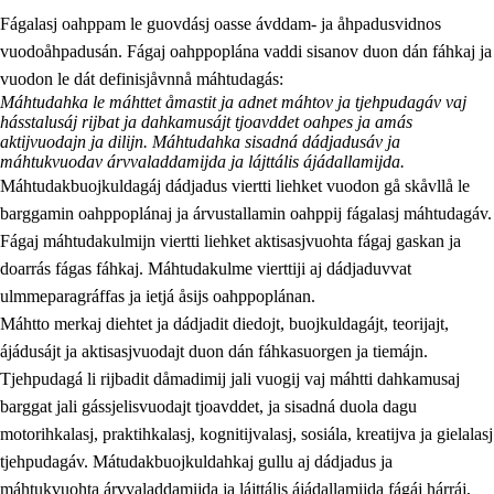
Fágalasj oahppam le guovdásj oasse ávddam- ja åhpadusvidnos
vuodoåhpadusán. Fágaj oahppoplána vaddi sisanov duon dán fáhkaj ja
vuodon le dát definisjåvnnå máhtudagás:
Máhtudahka le máhttet åmastit ja adnet máhtov ja tjehpudagáv vaj
hásstalusáj rijbat ja dahkamusájt tjoavddet oahpes ja amás
aktijvuodajn ja dilijn. Máhtudahka sisadná dádjadusáv ja
máhtukvuodav árvvaladdamijda ja lájttális ájádallamijda.
2.
Prinsihpa oahppama, åvddånahttema ja ávddama hárráj
Máhtudakbuojkuldagáj dádjadus viertti liehket vuodon gå skåvllå le
2.1
Sosiála oahppam ja åvddånibme
barggamin oahppoplánaj ja árvustallamin oahppij fágalasj máhtudagáv.
Fágaj máhtudakulmijn viertti liehket aktisasjvuohta fágaj gaskan ja
2.2
Máhtudahka fágáj hárráj
doarrás fágas fáhkaj. Máhtudakulme vierttiji aj dádjaduvvat
2.3
Vuodulasj tjehpudagá
ulmmeparagráffas ja ietjá åsijs oahppoplánan.
Máhtto merkaj diehtet ja dádjadit diedojt, buojkuldagájt, teorijajt,
2.4
Oahppat oahppat
ájádusájt ja aktisasjvuodajt duon dán fáhkasuorgen ja tiemájn.
Doaresfágalasj tiemá
Tjehpudagá li rijbadit dåmadimij jali vuogij vaj máhtti dahkamusaj
barggat jali gássjelisvuodajt tjoavddet, ja sisadná duola dagu
motorihkalasj, praktihkalasj, kognitijvalasj, sosiála, kreatijva ja gielalasj
tjehpudagáv. Mátudakbuojkuldahkaj gullu aj dádjadus ja
máhtukvuohta árvvaladdamijda ja lájttális ájádallamijda fágáj hárráj,