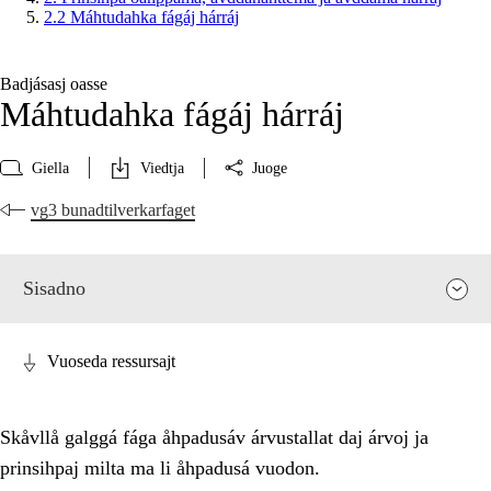
2.2 Máhtudahka fágáj hárráj
Badjásasj oasse
Máhtudahka fágáj hárráj
Giella
Viedtja
Juoge
vg3 bunadtilverkarfaget
Sisadno
Vuoseda ressursajt
Skåvllå galggá fága åhpadusáv árvustallat daj árvoj ja
prinsihpaj milta ma li åhpadusá vuodon.