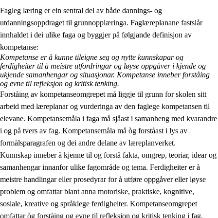
Fagleg læring er ein sentral del av både dannings- og
utdanningsoppdraget til grunnopplæringa. Faglæreplanane fastslår
innhaldet i dei ulike faga og byggjer på følgjande definisjon av
kompetanse:
Kompetanse er å kunne tileigne seg og nytte kunnskapar og
ferdigheiter til å meistre utfordringar og løyse oppgåver i kjende og
2.
Prinsipp for læring, utvikling og danning
ukjende samanhengar og situasjonar. Kompetanse inneber forståing
og evne til refleksjon og kritisk tenking.
2.1
Sosial læring og utvikling
Forståing av kompetanseomgrepet må liggje til grunn for skolen sitt
arbeid med læreplanar og vurderinga av den faglege kompetansen til
2.2
Kompetanse i faga
elevane. Kompetansemåla i faga må sjåast i samanheng med kvarandre
2.3
Grunnleggjande ferdigheiter
i og på tvers av fag. Kompetansemåla må òg forståast i lys av
formålsparagrafen og dei andre delane av læreplanverket.
2.4
Å lære å lære
Kunnskap inneber å kjenne til og forstå fakta, omgrep, teoriar, idear og
Tverrfaglege tema
samanhengar innanfor ulike fagområde og tema. Ferdigheiter er å
meistre handlingar eller prosedyrar for å utføre oppgåver eller løyse
problem og omfattar blant anna motoriske, praktiske, kognitive,
sosiale, kreative og språklege ferdigheiter. Kompetanseomgrepet
omfattar òg forståing og evne til refleksjon og kritisk tenking i fag,