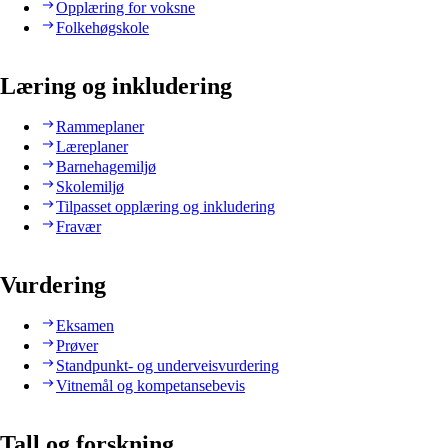
Opplæring for voksne
Folkehøgskole
Læring og inkludering
Rammeplaner
Læreplaner
Barnehagemiljø
Skolemiljø
Tilpasset opplæring og inkludering
Fravær
Vurdering
Eksamen
Prøver
Standpunkt- og underveisvurdering
Vitnemål og kompetansebevis
Tall og forskning