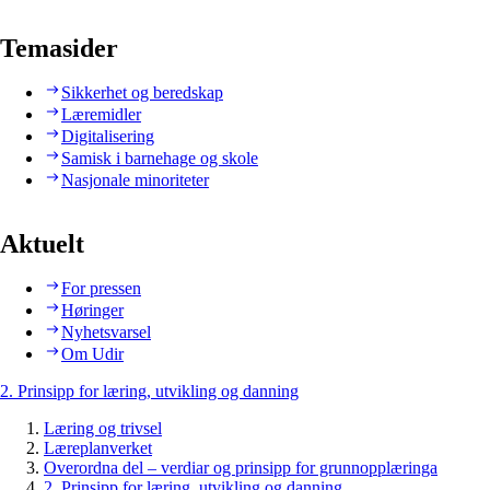
Temasider
Sikkerhet og beredskap
Læremidler
Digitalisering
Samisk i barnehage og skole
Nasjonale minoriteter
Aktuelt
For pressen
Høringer
Nyhetsvarsel
Om Udir
2. Prinsipp for læring, utvikling og danning
Læring og trivsel
Læreplanverket
Overordna del – verdiar og prinsipp for grunnopplæringa
2. Prinsipp for læring, utvikling og danning