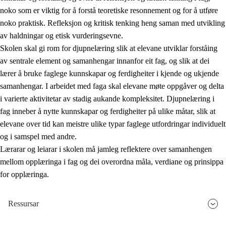
noko som er viktig for å forstå teoretiske resonnement og for å utføre
noko praktisk. Refleksjon og kritisk tenking heng saman med utvikling
av haldningar og etisk vurderingsevne.
Skolen skal gi rom for djupnelæring slik at elevane utviklar forståing
av sentrale element og samanhengar innanfor eit fag, og slik at dei
lærer å bruke faglege kunnskapar og ferdigheiter i kjende og ukjende
samanhengar. I arbeidet med faga skal elevane møte oppgåver og delta
i varierte aktivitetar av stadig aukande kompleksitet. Djupnelæring i
fag inneber å nytte kunnskapar og ferdigheiter på ulike måtar, slik at
elevane over tid kan meistre ulike typar faglege utfordringar individuelt
og i samspel med andre.
Lærarar og leiarar i skolen må jamleg reflektere over samanhengen
mellom opplæringa i fag og dei overordna måla, verdiane og prinsippa
for opplæringa.
Ressursar