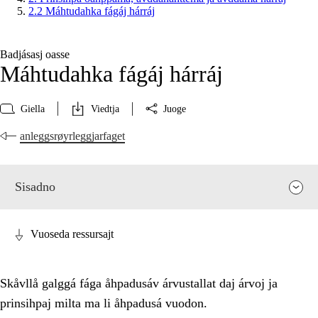
2.2 Máhtudahka fágáj hárráj
Badjásasj oasse
Máhtudahka fágáj hárráj
Giella
Viedtja
Juoge
anleggsrøyrleggjarfaget
Sisadno
Vuoseda ressursajt
Skåvllå galggá fága åhpadusáv árvustallat daj árvoj ja
prinsihpaj milta ma li åhpadusá vuodon.