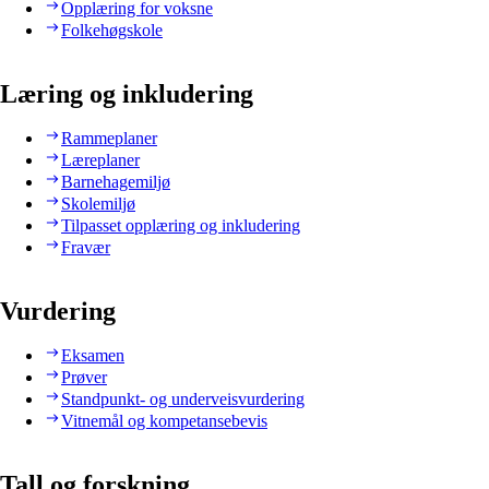
Opplæring for voksne
Folkehøgskole
Læring og inkludering
Rammeplaner
Læreplaner
Barnehagemiljø
Skolemiljø
Tilpasset opplæring og inkludering
Fravær
Vurdering
Eksamen
Prøver
Standpunkt- og underveisvurdering
Vitnemål og kompetansebevis
Tall og forskning