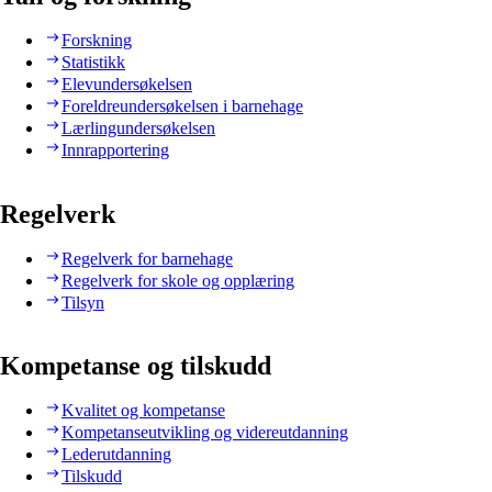
Forskning
Statistikk
Elevundersøkelsen
Foreldreundersøkelsen i barnehage
Lærlingundersøkelsen
Innrapportering
Regelverk
Regelverk for barnehage
Regelverk for skole og opplæring
Tilsyn
Kompetanse og tilskudd
Kvalitet og kompetanse
Kompetanseutvikling og videreutdanning
Lederutdanning
Tilskudd