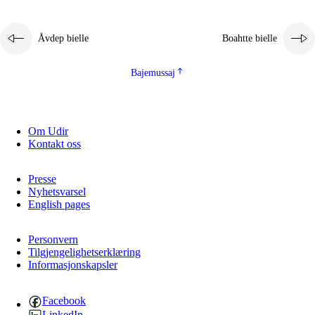
Åvdep bielle
Boahtte bielle
Bajemussaj
Om Udir
Kontakt oss
Presse
Nyhetsvarsel
English pages
Personvern
Tilgjengelighetserklæring
Informasjonskapsler
Facebook
LinkedIn