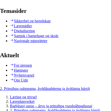
Temasider
Sikkerhet og beredskap
Læremidler
Digitalisering
Samisk i barnehage og skole
Nasjonale minoriteter
Aktuelt
For pressen
Høringer
Nyhetsvarsel
Om Udir
2. Prinsihpa oahppama, åvddånahttema ja ávddama hárráj
Læring og trivsel
Læreplanverket
Badjásasj oasse – árvo ja prinsihpa vuodoåhpadussaj
2. Prinsihpa oahppama, åvddånahttema ja ávddama hárráj