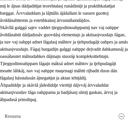
mij le ájnas dádjadittjat teorehtalasj runádimijt ja praktihkalattjat
barggat. Árvvaladdam ja lájttális ájádallam le oassen guottoj
åvddånahttemis ja estetihkalasj árvustallamdájdos.
Skåvllå galggá sajev vaddet tjiegŋodimoahppamij nav vaj oahppe
åvddånahtti dádjadusáv guovdásj elementajs ja aktisasjvuodajs fágan,
ja nav vaj oahppi adnet fágalasj máhtov ja tjehpudagájt oahpes ja amás
aktisasjvuodajn. Fágaj bargadijn galggi oahppe dejvadit dahkamusáj ja
oassálasstet målsudahkes dåjmajn stuoráp kompleksitiehtajn.
Tjiegŋodimoahppam fágajn máksá adnet máhtov ja tjehpudagájt
moatte láhkáj, nav vaj oahppe maŋenagi máhtti rijbadit duon dán
fágalasj hásstalusán ájnegattjat ja aktan iehtjádij.
Åhpadiddje ja skåvlå jådediddje vierttiji dájvváj árvvaladdat
aktisasjvuodav fága oahppama ja badjásasj ulmij gaskan, árvoj ja
åhpadusá prinsihpaj.
Ressursa