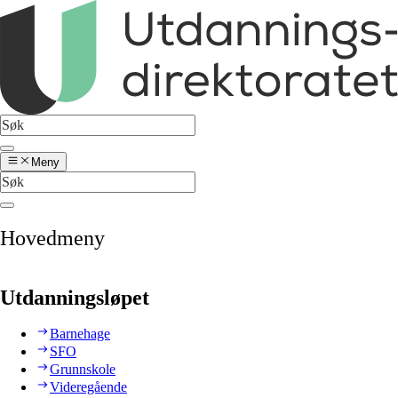
Meny
Hovedmeny
Utdanningsløpet
Barnehage
SFO
Grunnskole
Videregående