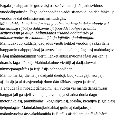
Fágalasj oahppam le guovdásj oasse ávddam- ja åhpadusvidnos
vuodoåhpadusán. Fágaj oahppoplána vaddi sisanov duon dán fáhkaj ja
vuodon le dát definisjåvnnå máhtudagás:
Máhtudahka le máhttet åmastit ja adnet máhtov ja tjehpudagáv vaj
hásstalusáj rijbat ja dahkamusájt tjoavddet oahpes ja amás
aktijvuodajn ja dilijn. Máhtudahka sisadná dádjadusáv ja
máhtukvuodav árvvaladdamijda ja lájttális ájádallamijda.
2.
Prinsihpa oahppama, åvddånahttema ja ávddama hárráj
Máhtudakbuojkuldagáj dádjadus viertti liehket vuodon gå skåvllå le
2.1
Sosiála oahppam ja åvddånibme
barggamin oahppoplánaj ja árvustallamin oahppij fágalasj máhtudagáv.
Fágaj máhtudakulmijn viertti liehket aktisasjvuohta fágaj gaskan ja
2.2
Máhtudahka fágáj hárráj
doarrás fágas fáhkaj. Máhtudakulme vierttiji aj dádjaduvvat
2.3
Vuodulasj tjehpudagá
ulmmeparagráffas ja ietjá åsijs oahppoplánan.
Máhtto merkaj diehtet ja dádjadit diedojt, buojkuldagájt, teorijajt,
2.4
Oahppat oahppat
ájádusájt ja aktisasjvuodajt duon dán fáhkasuorgen ja tiemájn.
Doaresfágalasj tiemá
Tjehpudagá li rijbadit dåmadimij jali vuogij vaj máhtti dahkamusaj
barggat jali gássjelisvuodajt tjoavddet, ja sisadná duola dagu
motorihkalasj, praktihkalasj, kognitijvalasj, sosiála, kreatijva ja gielalasj
tjehpudagáv. Mátudakbuojkuldahkaj gullu aj dádjadus ja
máhtukvuohta árvvaladdamijda ja lájttális ájádallamijda fágáj hárráj,