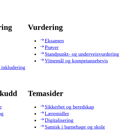
ring
Vurdering
Eksamen
Prøver
Standpunkt- og underveisvurdering
Vitnemål og kompetansebevis
 inkludering
skudd
Temasider
e
Sikkerhet og beredskap
og
Læremidler
Digitalisering
Samisk i barnehage og skole