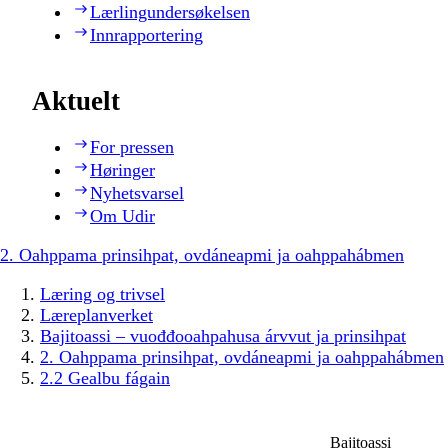
Lærlingundersøkelsen
Innrapportering
Aktuelt
For pressen
Høringer
Nyhetsvarsel
Om Udir
2. Oahppama prinsihpat, ovdáneapmi ja oahppahábmen
Læring og trivsel
Læreplanverket
Bajitoassi – vuođđooahpahusa árvvut ja prinsihpat
2. Oahppama prinsihpat, ovdáneapmi ja oahppahábmen
2.2 Gealbu fágain
Bajitoassi