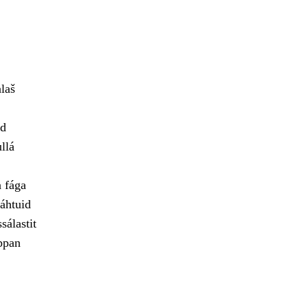
alaš
id
llá
a fága
áhtuid
sálastit
ppan