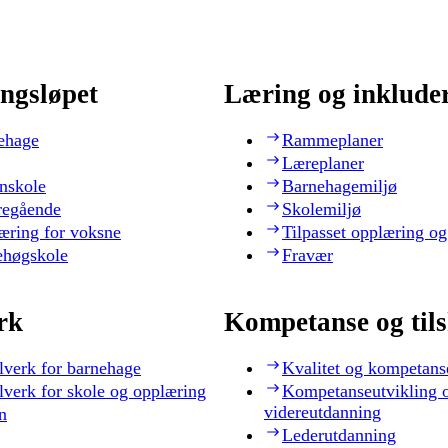
ngsløpet
Læring og inklude
ehage
Rammeplaner
Læreplaner
nskole
Barnehagemiljø
regående
Skolemiljø
æring for voksne
Tilpasset opplæring og
ehøgskole
Fravær
rk
Kompetanse og til
lverk for barnehage
Kvalitet og kompetans
lverk for skole og opplæring
Kompetanseutvikling 
videreutdanning
n
Lederutdanning