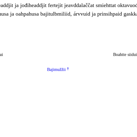
ddjit ja jođiheaddjit fertejit jeavddalaččat smiehttat oktavuo
usa ja oahpahusa bajitulbmiliid, árvvuid ja prinsihpaid gaskk
ui
Boahtte siidu
Bajimužžii