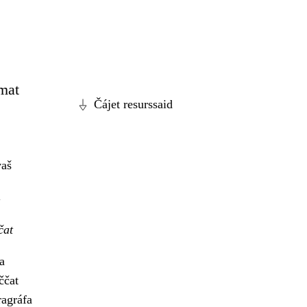
 mat
Čájet resurssaid
vaš
čat
a
ččat
ragráfa