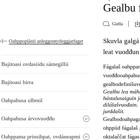
Gealbu 
Giella
Skuvla galgá
Oahppoplánii anleggsrøyrleggjarfaget
leat vuođđun 
Bajitoasi ovdasiidu sámegillii
Fágalaš oahppan
vuođđooahpahusa
Bajitoasi birra
gealbodefinišuv
Gealbu lea máht
hástalusaiguin 
Oahpahusa ulbmil
dilálašvuođain.
jurddašit.
Oahpahusa árvovuođđu
Gealbodoahpaga 
ohppiid fágalaš
Oahppama prinsihpat, ovdáneapmi
oktalaččat fágas