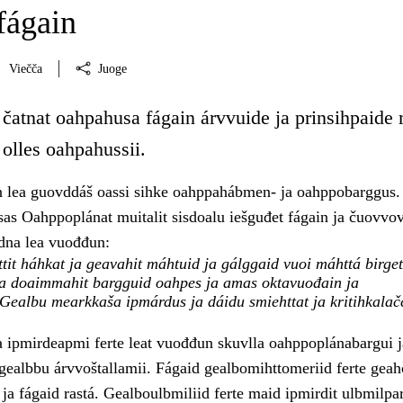
fágain
Viečča
Juoge
 čatnat oahpahusa fágain árvvuide ja prinsihpaide
olles oahpahussii.
 lea guovddáš oassi sihke oahppahábmen- ja oahppobarggus.
s Oahppoplánat muitalit sisdoalu iešguđet fágain ja čuovvo
dna lea vuođđun:
tit háhkat ja geavahit máhtuid ja gálggaid vuoi máhttá birget
ja doaimmahit bargguid oahpes ja amas oktavuođain ja
 Gealbu mearkkaša ipmárdus ja dáidu smiehttat ja kritihkalač
ipmirdeapmi ferte leat vuođđun skuvlla oahppoplánabargui j
 gealbbu árvvoštallamii. Fágaid gealbomihttomeriid ferte geah
 ja fágaid rastá. Gealboulbmiliid ferte maid ipmirdit ulbmilpa