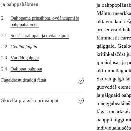
ja oahppahábmen
ja oahppoplánab
Máhttu mearkkaša
2.
Oahppama prinsihpat, ovdáneapmi ja
oktavuođaid ieš
oahppahábmen
prosedyraid hál
2.1
Sosiála oahppan ja ovdáneapmi
fátmmastit earre
gálggaid. Gealb
2.2
Gealbu fágain
kritihkalaččat j
2.3
Vuođđogálggat
ipmárdusas ja pr
2.4
Oahppat oahppat
oktii miellaguot
Skuvla galgá láh
Fágaidrasttideaddji fáttát
guovddáš elemea
ja gálggaid oahp
Skuvlla praksisa prinsihpat
máŋggabealálaš 
fágas mearkkaša 
oahppit áiggi mi
individuálalačča