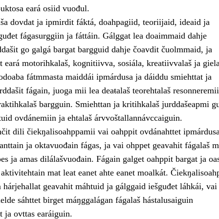
uktosa eará osiid vuođul.
 dovdat ja ipmirdit fáktá, doahpagiid, teoriijaid, ideaid ja
guđet fágasurggiin ja fáttáin. Gálggat lea doaimmaid dahje
ddašit go galgá bargat bargguid dahje čoavdit čuolmmaid, ja
t eará motorihkalaš, kognitiivva, sosiála, kreatiivvalaš ja giel
odoaba fátmmasta maiddái ipmárdusa ja dáiddu smiehttat ja
urddašit fágain, juoga mii lea deaŧalaš teorehtalaš resonneremi
aktihkalaš bargguin. Smiehttan ja kritihkalaš jurddašeapmi gu
tuid ovdánemiin ja ehtalaš árvvoštallannávccaiguin.
čit dili čiekŋalisoahppamii vai oahppit ovdánahttet ipmárdus
nttain ja oktavuođain fágas, ja vai ohppet geavahit fágalaš m
es ja amas dilálašvuođain. Fágain galget oahppit bargat ja oas
aktivitehtain mat leat eanet ahte eanet moalkát. Čiekŋalisoah
hárjehallat geavahit máhtuid ja gálggaid iešguđet láhkái, vai
elde sáhttet birget máŋggalágan fágalaš hástalusaiguin
t ja ovttas earáiguin.