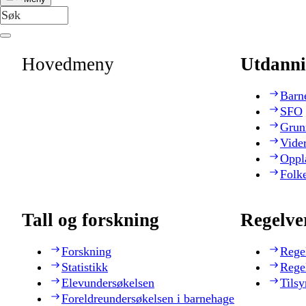
Hovedmeny
Utdanni
Barn
SFO
Grun
Vide
Oppl
Folk
Tall og forskning
Regelve
Forskning
Rege
Statistikk
Rege
Elevundersøkelsen
Tilsy
Foreldreundersøkelsen i barnehage