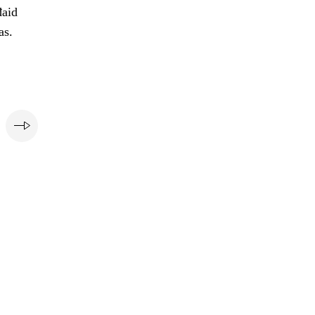
đaid
as.
i