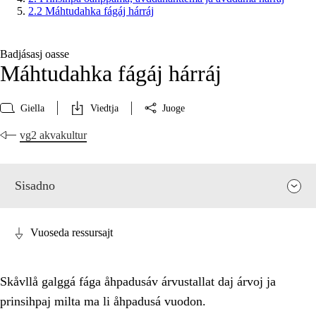
2.2 Máhtudahka fágáj hárráj
Badjásasj oasse
Máhtudahka fágáj hárráj
Giella
Viedtja
Juoge
vg2 akvakultur
Sisadno
Vuoseda ressursajt
Skåvllå galggá fága åhpadusáv árvustallat daj árvoj ja
prinsihpaj milta ma li åhpadusá vuodon.