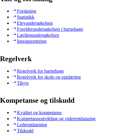
Forskning
Statistikk
Elevundersøkelsen
Foreldreundersøkelsen i barnehage
Lærlingundersøkelsen
Innrapportering
Regelverk
Regelverk for barnehage
Regelverk for skole og opplæring
Tilsyn
Kompetanse og tilskudd
Kvalitet og kompetanse
Kompetanseutvikling og videreutdanning
Lederutdanning
Tilskudd