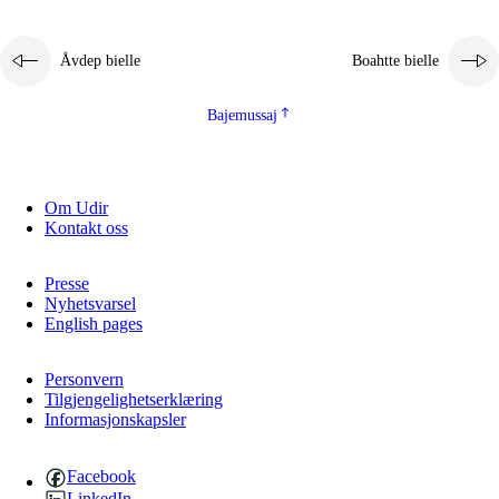
Åvdep bielle
Boahtte bielle
Bajemussaj
Om Udir
Kontakt oss
Presse
Nyhetsvarsel
English pages
Personvern
Tilgjengelighetserklæring
Informasjonskapsler
Facebook
LinkedIn