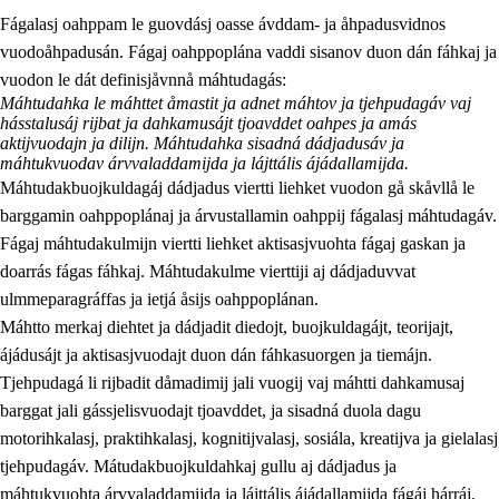
Fágalasj oahppam le guovdásj oasse ávddam- ja åhpadusvidnos
vuodoåhpadusán. Fágaj oahppoplána vaddi sisanov duon dán fáhkaj ja
vuodon le dát definisjåvnnå máhtudagás:
Máhtudahka le máhttet åmastit ja adnet máhtov ja tjehpudagáv vaj
hásstalusáj rijbat ja dahkamusájt tjoavddet oahpes ja amás
aktijvuodajn ja dilijn. Máhtudahka sisadná dádjadusáv ja
máhtukvuodav árvvaladdamijda ja lájttális ájádallamijda.
2.
Prinsihpa oahppama, åvddånahttema ja ávddama hárráj
Máhtudakbuojkuldagáj dádjadus viertti liehket vuodon gå skåvllå le
2.1
Sosiála oahppam ja åvddånibme
barggamin oahppoplánaj ja árvustallamin oahppij fágalasj máhtudagáv.
Fágaj máhtudakulmijn viertti liehket aktisasjvuohta fágaj gaskan ja
2.2
Máhtudahka fágáj hárráj
doarrás fágas fáhkaj. Máhtudakulme vierttiji aj dádjaduvvat
2.3
Vuodulasj tjehpudagá
ulmmeparagráffas ja ietjá åsijs oahppoplánan.
Máhtto merkaj diehtet ja dádjadit diedojt, buojkuldagájt, teorijajt,
2.4
Oahppat oahppat
ájádusájt ja aktisasjvuodajt duon dán fáhkasuorgen ja tiemájn.
Doaresfágalasj tiemá
Tjehpudagá li rijbadit dåmadimij jali vuogij vaj máhtti dahkamusaj
barggat jali gássjelisvuodajt tjoavddet, ja sisadná duola dagu
motorihkalasj, praktihkalasj, kognitijvalasj, sosiála, kreatijva ja gielalasj
tjehpudagáv. Mátudakbuojkuldahkaj gullu aj dádjadus ja
máhtukvuohta árvvaladdamijda ja lájttális ájádallamijda fágáj hárráj,