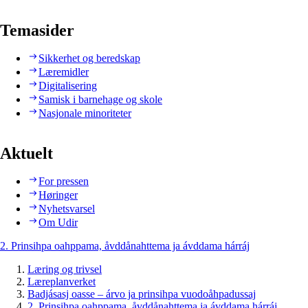
Temasider
Sikkerhet og beredskap
Læremidler
Digitalisering
Samisk i barnehage og skole
Nasjonale minoriteter
Aktuelt
For pressen
Høringer
Nyhetsvarsel
Om Udir
2. Prinsihpa oahppama, åvddånahttema ja ávddama hárráj
Læring og trivsel
Læreplanverket
Badjásasj oasse – árvo ja prinsihpa vuodoåhpadussaj
2. Prinsihpa oahppama, åvddånahttema ja ávddama hárráj