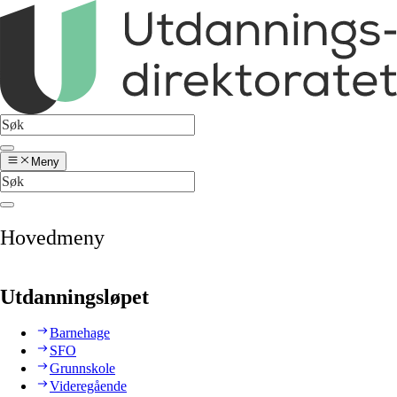
Meny
Hovedmeny
Utdanningsløpet
Barnehage
SFO
Grunnskole
Videregående