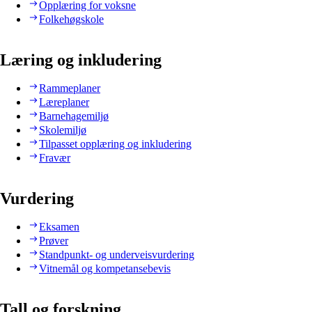
Opplæring for voksne
Folkehøgskole
Læring og inkludering
Rammeplaner
Læreplaner
Barnehagemiljø
Skolemiljø
Tilpasset opplæring og inkludering
Fravær
Vurdering
Eksamen
Prøver
Standpunkt- og underveisvurdering
Vitnemål og kompetansebevis
Tall og forskning