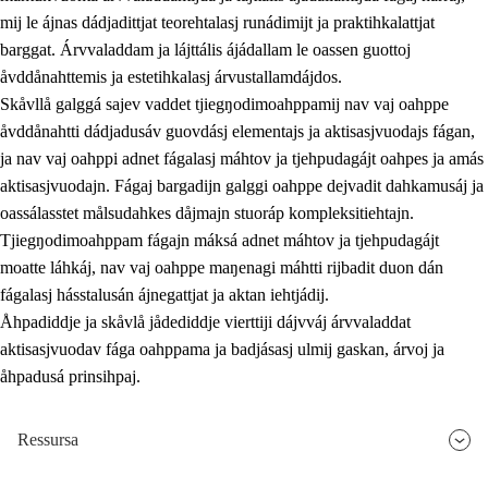
mij le ájnas dádjadittjat teorehtalasj runádimijt ja praktihkalattjat
barggat. Árvvaladdam ja lájttális ájádallam le oassen guottoj
åvddånahttemis ja estetihkalasj árvustallamdájdos.
Skåvllå galggá sajev vaddet tjiegŋodimoahppamij nav vaj oahppe
åvddånahtti dádjadusáv guovdásj elementajs ja aktisasjvuodajs fágan,
ja nav vaj oahppi adnet fágalasj máhtov ja tjehpudagájt oahpes ja amás
aktisasjvuodajn. Fágaj bargadijn galggi oahppe dejvadit dahkamusáj ja
oassálasstet målsudahkes dåjmajn stuoráp kompleksitiehtajn.
Tjiegŋodimoahppam fágajn máksá adnet máhtov ja tjehpudagájt
moatte láhkáj, nav vaj oahppe maŋenagi máhtti rijbadit duon dán
fágalasj hásstalusán ájnegattjat ja aktan iehtjádij.
Åhpadiddje ja skåvlå jådediddje vierttiji dájvváj árvvaladdat
aktisasjvuodav fága oahppama ja badjásasj ulmij gaskan, árvoj ja
åhpadusá prinsihpaj.
Ressursa