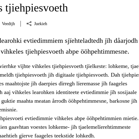
 tjiehpiesvoeth
Veedtjh
Juekieh
learohki evtiedimmiem sjïehteladtedh jïh dåarjodh
e vihkeles tjiehpiesvoeth abpe ööhpehtimmesne.
ierhke vïjhte vihkeles tjiehpiesvoeth tjïelkeste: lohkeme, tja
eldh tjiehpiesvoeth jïh digitaale tjiehpiesvoeth. Dah tjiehpi
les maahtojste jïh daerpies dïrregh lïeremasse jïh faageles
 aaj vihkeles learohken identiteete evtiedimmie jïh sosijaale
ïh guktie maahta meatan årrodh ööhpehtimmesne, barkosne jïh
emisnie.
iehpiesvoeti evtiedimmie vihkeles abpe ööhpehtimmien mietie.
ien gaavhtan voestes lohkeme- jïh tjaelemelïerehtimmeste
ehtieh gïerve faageles teekstide lohkedh.