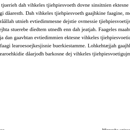
juerieh dah vihkeles tjiehpiesvoeth dovne sinsitnien ektesne
gi dåaresth. Dah vihkeles tjiehpiesvoeth gaajhkine faagine, 
åållah utnieh evtiedimmesne dejstie ovmessie tjiehpiesvoetijs
jhta stuerebe dïedtem utnedh enn dah jeatjah. Faageles maah
ja dan gaavhtan evtiedimmien ektesne vihkeles tjiehpiesvoeti
 faagi learoesoejkesjisnie buerkiestamme. Lohkehtæjjah gaajh
learoehkidie dåarjodh barkosne dej vihkeles tjiehpiesvoetigujm