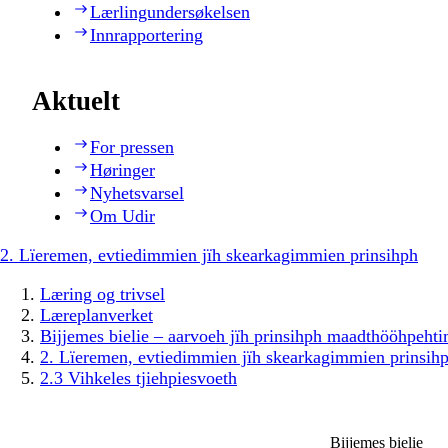
Lærlingundersøkelsen
Innrapportering
Aktuelt
For pressen
Høringer
Nyhetsvarsel
Om Udir
2. Lïeremen, evtiedimmien jïh skearkagimmien prinsihph
Læring og trivsel
Læreplanverket
Bijjemes bielie – aarvoeh jïh prinsihph maadthööhpeh
2. Lïeremen, evtiedimmien jïh skearkagimmien prinsih
2.3 Vihkeles tjiehpiesvoeth
Bijjemes bielie