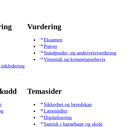
ring
Vurdering
Eksamen
Prøver
Standpunkt- og underveisvurdering
Vitnemål og kompetansebevis
 inkludering
skudd
Temasider
e
Sikkerhet og beredskap
og
Læremidler
Digitalisering
Samisk i barnehage og skole