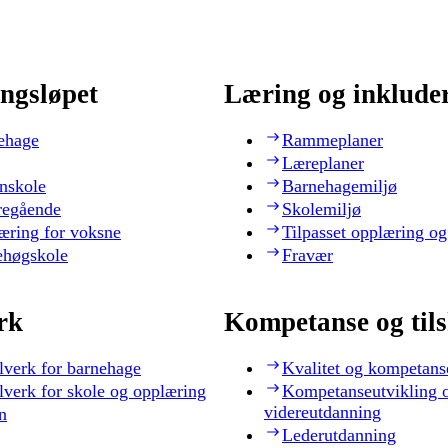
ngsløpet
Læring og inklude
ehage
Rammeplaner
Læreplaner
nskole
Barnehagemiljø
regående
Skolemiljø
æring for voksne
Tilpasset opplæring og
ehøgskole
Fravær
rk
Kompetanse og til
lverk for barnehage
Kvalitet og kompetans
lverk for skole og opplæring
Kompetanseutvikling 
videreutdanning
n
Lederutdanning