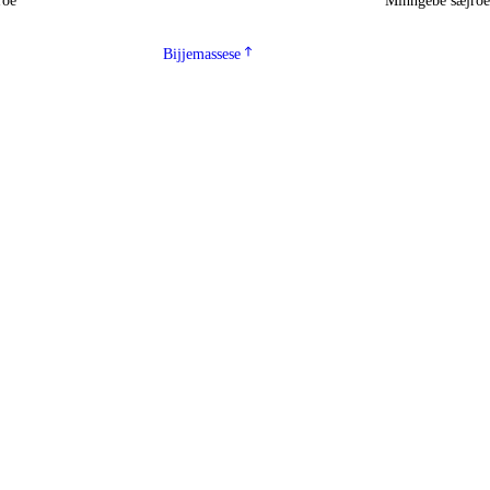
roe
Minngebe sæjro
Bijjemassese