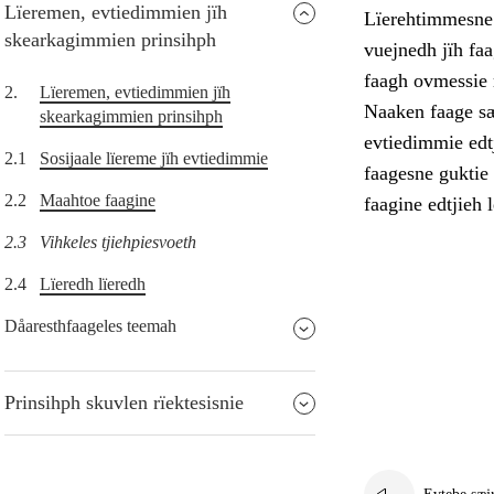
Lïeremen, evtiedimmien jïh
Lïerehtimmesne t
skearkagimmien prinsihph
vuejnedh jïh faa
faagh ovmessie r
2.
Lïeremen, evtiedimmien jïh
Naaken faage sæ
skearkagimmien prinsihph
evtiedimmie edt
2.1
Sosijaale lïereme jïh evtiedimmie
faagesne guktie
2.2
Maahtoe faagine
faagine edtjieh 
2.3
Vihkeles tjiehpiesvoeth
2.4
Lïeredh lïeredh
Dåaresthfaageles teemah
Prinsihph skuvlen rïektesisnie