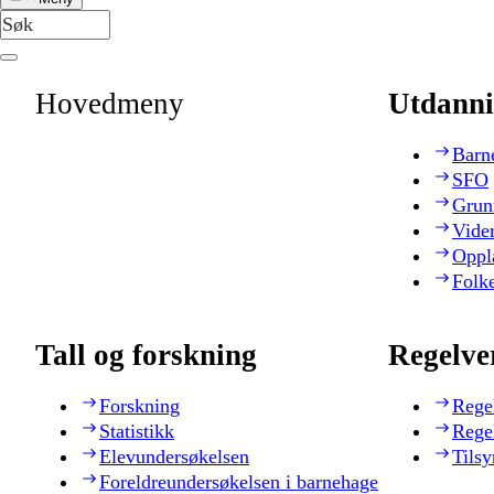
Hovedmeny
Utdanni
Barn
SFO
Grun
Vide
Oppl
Folk
Tall og forskning
Regelve
Forskning
Rege
Statistikk
Rege
Elevundersøkelsen
Tilsy
Foreldreundersøkelsen i barnehage