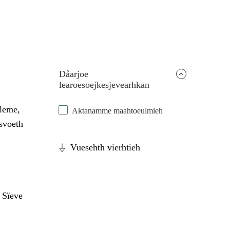
Dåarjoe
learoesoejkesjevearhkan
eleme,
Aktanamme maahtoeulmieh
esvoeth
Vuesehth vierhtieh
 Sïeve