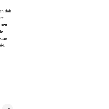
men dah
te.
toen
de
kine
ie.