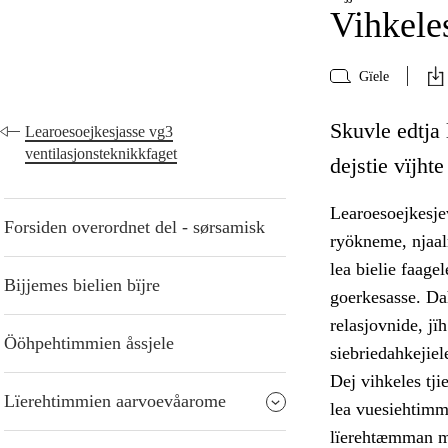
Vihkeles
Gïele
Skuvle edtja 
Learoesoejkesjasse vg3
ventilasjonsteknikkfaget
dejstie vïjht
Learoesoejkesjev
Forsiden overordnet del - sørsamisk
ryökneme, njaalm
lea bielie faage
Bijjemes bielien bïjre
goerkesasse. Dah
relasjovnide, j
Ööhpehtimmien åssjele
siebriedahkejiel
Dej vihkeles tj
Lïerehtimmien aarvoevåarome
lea vuesiehtimm
lïerehtæmman ma