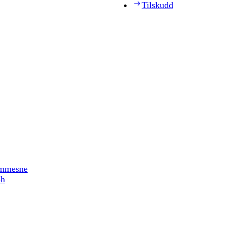
Tilskudd
timmesne
ph