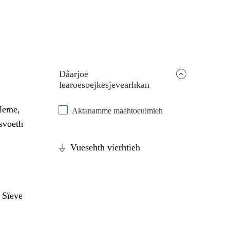
Dåarjoe
learoesoejkesjevearhkan
eleme,
Aktanamme maahtoeulmieh
esvoeth
Vuesehth vierhtieh
 Sïeve