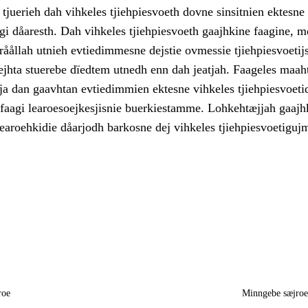
juerieh dah vihkeles tjiehpiesvoeth dovne sinsitnien ektesne
gi dåaresth. Dah vihkeles tjiehpiesvoeth gaajhkine faagine, 
åållah utnieh evtiedimmesne dejstie ovmessie tjiehpiesvoetijs
jhta stuerebe dïedtem utnedh enn dah jeatjah. Faageles maah
ja dan gaavhtan evtiedimmien ektesne vihkeles tjiehpiesvoeti
 faagi learoesoejkesjisnie buerkiestamme. Lohkehtæjjah gaajh
learoehkidie dåarjodh barkosne dej vihkeles tjiehpiesvoetigujm
roe
Minngebe sæjro