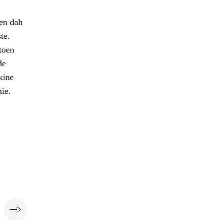
men dah
te.
toen
de
kine
ie.
e