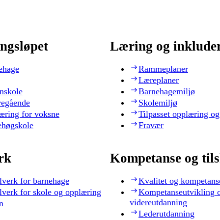
ngsløpet
Læring og inklude
ehage
Rammeplaner
Læreplaner
nskole
Barnehagemiljø
regående
Skolemiljø
æring for voksne
Tilpasset opplæring og
ehøgskole
Fravær
rk
Kompetanse og til
lverk for barnehage
Kvalitet og kompetans
lverk for skole og opplæring
Kompetanseutvikling 
videreutdanning
n
Lederutdanning