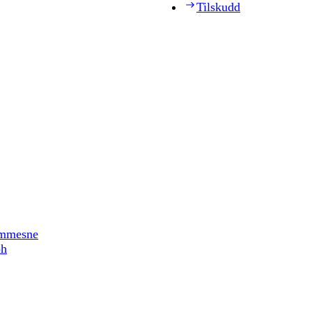
Tilskudd
timmesne
ph