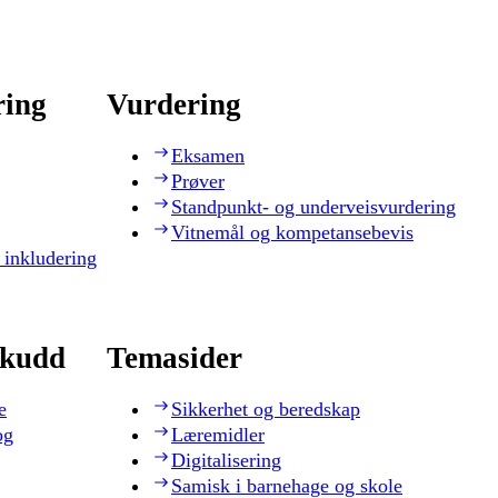
ring
Vurdering
Eksamen
Prøver
Standpunkt- og underveisvurdering
Vitnemål og kompetansebevis
 inkludering
skudd
Temasider
e
Sikkerhet og beredskap
og
Læremidler
Digitalisering
Samisk i barnehage og skole