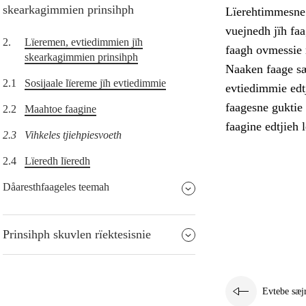
skearkagimmien prinsihph
Lïerehtimmesne t
vuejnedh jïh faa
2.
Lïeremen, evtiedimmien jïh
faagh ovmessie r
skearkagimmien prinsihph
Naaken faage sæ
2.1
Sosijaale lïereme jïh evtiedimmie
evtiedimmie edt
faagesne guktie
2.2
Maahtoe faagine
faagine edtjieh 
2.3
Vihkeles tjiehpiesvoeth
2.4
Lïeredh lïeredh
Dåaresthfaageles teemah
Prinsihph skuvlen rïektesisnie
Evtebe sæj