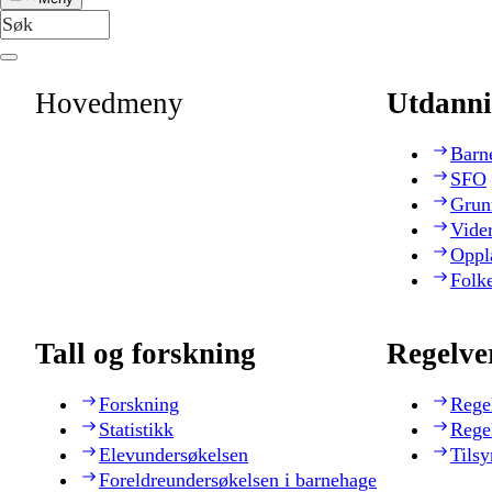
Hovedmeny
Utdanni
Barn
SFO
Grun
Vide
Oppl
Folk
Tall og forskning
Regelve
Forskning
Rege
Statistikk
Rege
Elevundersøkelsen
Tilsy
Foreldreundersøkelsen i barnehage