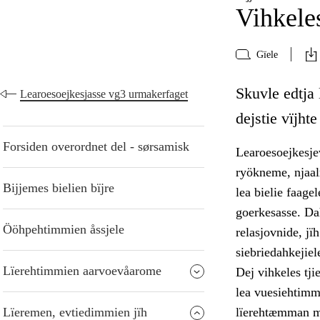
Vihkeles
Gïele
Skuvle edtja 
Learoesoejkesjasse vg3 urmakerfaget
dejstie vïjht
Forsiden overordnet del - sørsamisk
Learoesoejkesjev
ryökneme, njaalm
Bijjemes bielien bïjre
lea bielie faage
goerkesasse. Dah
Ööhpehtimmien åssjele
relasjovnide, j
siebriedahkejiel
Lïerehtimmien aarvoevåarome
Dej vihkeles tj
lea vuesiehtimm
Lïeremen, evtiedimmien jïh
lïerehtæmman ma