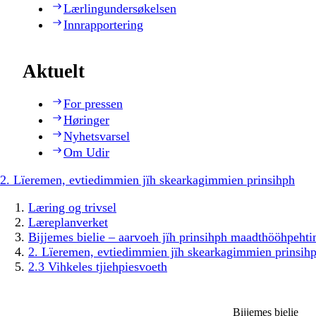
Lærlingundersøkelsen
Innrapportering
Aktuelt
For pressen
Høringer
Nyhetsvarsel
Om Udir
2. Lïeremen, evtiedimmien jïh skearkagimmien prinsihph
Læring og trivsel
Læreplanverket
Bijjemes bielie – aarvoeh jïh prinsihph maadthööhpeh
2. Lïeremen, evtiedimmien jïh skearkagimmien prinsih
2.3 Vihkeles tjiehpiesvoeth
Bijjemes bielie