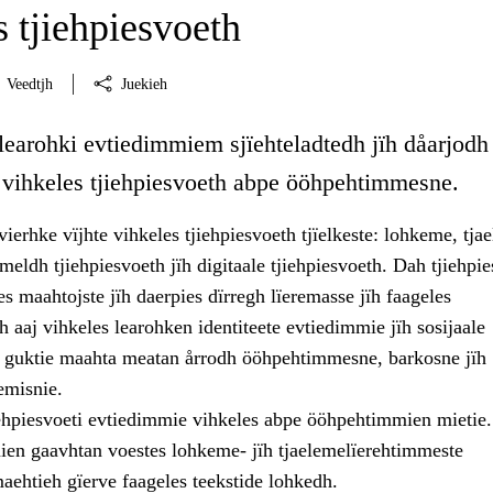
 tjiehpiesvoeth
Veedtjh
Juekieh
learohki evtiedimmiem sjïehteladtedh jïh dåarjodh
e vihkeles tjiehpiesvoeth abpe ööhpehtimmesne.
ierhke vïjhte vihkeles tjiehpiesvoeth tjïelkeste: lohkeme, tja
eldh tjiehpiesvoeth jïh digitaale tjiehpiesvoeth. Dah tjiehpi
les maahtojste jïh daerpies dïrregh lïeremasse jïh faageles
 aaj vihkeles learohken identiteete evtiedimmie jïh sosijaale
ïh guktie maahta meatan årrodh ööhpehtimmesne, barkosne jïh
emisnie.
iehpiesvoeti evtiedimmie vihkeles abpe ööhpehtimmien mietie.
ien gaavhtan voestes lohkeme- jïh tjaelemelïerehtimmeste
ehtieh gïerve faageles teekstide lohkedh.