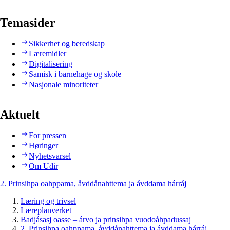
Temasider
Sikkerhet og beredskap
Læremidler
Digitalisering
Samisk i barnehage og skole
Nasjonale minoriteter
Aktuelt
For pressen
Høringer
Nyhetsvarsel
Om Udir
2. Prinsihpa oahppama, åvddånahttema ja ávddama hárráj
Læring og trivsel
Læreplanverket
Badjásasj oasse – árvo ja prinsihpa vuodoåhpadussaj
2. Prinsihpa oahppama, åvddånahttema ja ávddama hárráj