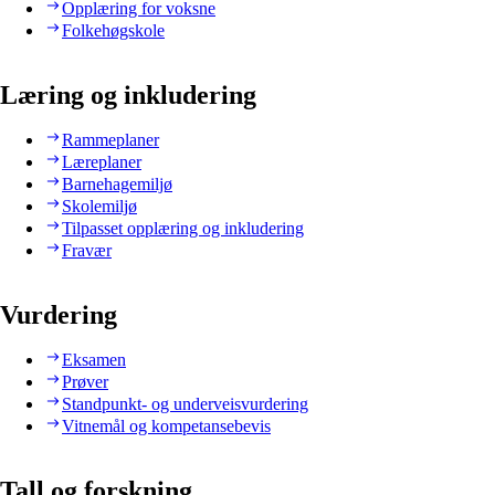
Opplæring for voksne
Folkehøgskole
Læring og inkludering
Rammeplaner
Læreplaner
Barnehagemiljø
Skolemiljø
Tilpasset opplæring og inkludering
Fravær
Vurdering
Eksamen
Prøver
Standpunkt- og underveisvurdering
Vitnemål og kompetansebevis
Tall og forskning