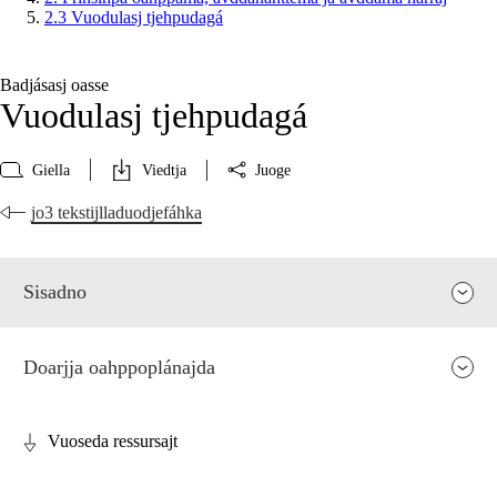
2.3 Vuodulasj tjehpudagá
Badjásasj oasse
Vuodulasj tjehpudagá
Giella
Viedtja
Juoge
jo3 tekstijlladuodjefáhka
Sisadno
Doarjja oahppoplánajda
Vuoseda ressursajt