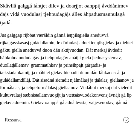
Skåvllå galggá láhtjet dilev ja doarjjot oahppij åvddånimev
dajs vidá vuodulasj tjehpudagájs ålles åhpadusmannulagá
tjadá.
Jus galggap rijbbat væráldin gånnå ieŋŋilsgiella aneduvvá
rijkajgasskasasj guládallamin, le dárbulasj adnet ieŋŋilsgielav ja diehtet
2.
Prinsihpa oahppama, åvddånahttema ja ávddama hárráj
gåktu giella aneduvvá duon dán aktijvuodan. Dát merkaj åvdedit
2.1
Sosiála oahppam ja åvddånibme
báhkoboanndudagáv ja tjehpudagáv anátjit giela jiednasystemav,
duollatjállemav, grammatihkav ja prinsihpajt gárgadis- ja
2.2
Máhtudahka fágáj hárráj
tækstadahkamij, ja máhttet gielav hiebadit duon dán fáhkaoassáj ja
2.3
Vuodulasj tjehpudagá
guládallamdilláj. Dát sisadná sieradit njálmálasj ja tjálalasj giellaanov ja
formálalasj ja iehpeformálalasj giellaanov. Vijdábut merkaj dat vieledit
2.4
Oahppat oahppat
kultuvralasj sæbrástallamvuogijt ja vættsásvuodakonvensjåvnåjt gå lip
Doaresfágalasj tiemá
gielav adnemin. Gielav oahppá gå adná tevstaj valjesvuodav, gånnå
Ressursa