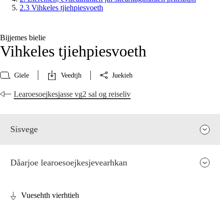
2.3 Vihkeles tjiehpiesvoeth
Bijjemes bielie
Vihkeles tjiehpiesvoeth
Gïele
Veedtjh
Juekieh
Learoesoejkesjasse vg2 sal og reiseliv
Sisvege
Dåarjoe learoesoejkesjevearhkan
Vuesehth vierhtieh