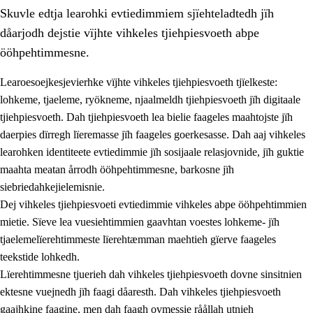
Skuvle edtja learohki evtiedimmiem sjïehteladtedh jïh
dåarjodh dejstie vïjhte vihkeles tjiehpiesvoeth abpe
ööhpehtimmesne.
Learoesoejkesjevierhke vïjhte vihkeles tjiehpiesvoeth tjïelkeste:
lohkeme, tjaeleme, ryökneme, njaalmeldh tjiehpiesvoeth jïh digitaale
2.
Lïeremen, evtiedimmien jïh skearkagimmien prinsihph
tjiehpiesvoeth. Dah tjiehpiesvoeth lea bielie faageles maahtojste jïh
2.1
Sosijaale lïereme jïh evtiedimmie
daerpies dïrregh lïeremasse jïh faageles goerkesasse. Dah aaj vihkeles
learohken identiteete evtiedimmie jïh sosijaale relasjovnide, jïh guktie
2.2
Maahtoe faagine
maahta meatan årrodh ööhpehtimmesne, barkosne jïh
2.3
Vihkeles tjiehpiesvoeth
siebriedahkejielemisnie.
Dej vihkeles tjiehpiesvoeti evtiedimmie vihkeles abpe ööhpehtimmien
2.4
Lïeredh lïeredh
mietie. Sïeve lea vuesiehtimmien gaavhtan voestes lohkeme- jïh
Dåaresthfaageles teemah
tjaelemelïerehtimmeste lïerehtæmman maehtieh gïerve faageles
teekstide lohkedh.
Lïerehtimmesne tjuerieh dah vihkeles tjiehpiesvoeth dovne sinsitnien
ektesne vuejnedh jïh faagi dåaresth. Dah vihkeles tjiehpiesvoeth
gaajhkine faagine, men dah faagh ovmessie råållah utnieh