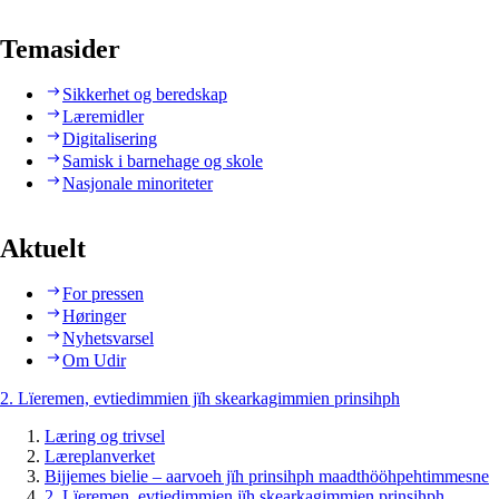
Temasider
Sikkerhet og beredskap
Læremidler
Digitalisering
Samisk i barnehage og skole
Nasjonale minoriteter
Aktuelt
For pressen
Høringer
Nyhetsvarsel
Om Udir
2. Lïeremen, evtiedimmien jïh skearkagimmien prinsihph
Læring og trivsel
Læreplanverket
Bijjemes bielie – aarvoeh jïh prinsihph maadthööhpehtimmesne
2. Lïeremen, evtiedimmien jïh skearkagimmien prinsihph