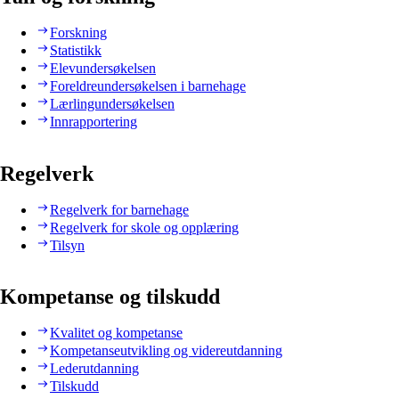
Forskning
Statistikk
Elevundersøkelsen
Foreldreundersøkelsen i barnehage
Lærlingundersøkelsen
Innrapportering
Regelverk
Regelverk for barnehage
Regelverk for skole og opplæring
Tilsyn
Kompetanse og tilskudd
Kvalitet og kompetanse
Kompetanseutvikling og videreutdanning
Lederutdanning
Tilskudd