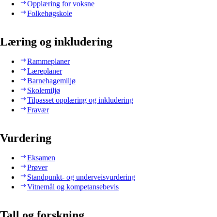
Opplæring for voksne
Folkehøgskole
Læring og inkludering
Rammeplaner
Læreplaner
Barnehagemiljø
Skolemiljø
Tilpasset opplæring og inkludering
Fravær
Vurdering
Eksamen
Prøver
Standpunkt- og underveisvurdering
Vitnemål og kompetansebevis
Tall og forskning