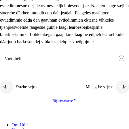
evtiedimmesne dejstie ovmessie tjiehpiesvoetijste. Naaken faage sæjhta
stuerebe dïedtem utnedh enn dah jeatjah. Faageles maahtoen
evtiedimmie edtja dan gaavhtan evtiedimmien ektesne vihkeles
tjiehpiesvoetide faagesne guktie faagi learoesoejkesjisnie
buerkiestamme. Lohkehtæjjah gaajhkine faagine edtjieh learoehkidie
dåarjodh barkosne dej vihkeles tjiehpiesvoetigujmie.
Vierhtieh
Evtebe sæjroe
Minngebe sæjroe
Bijjemassese
Om Udir