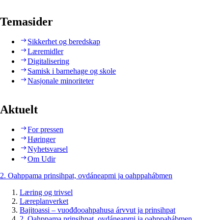
Temasider
Sikkerhet og beredskap
Læremidler
Digitalisering
Samisk i barnehage og skole
Nasjonale minoriteter
Aktuelt
For pressen
Høringer
Nyhetsvarsel
Om Udir
2. Oahppama prinsihpat, ovdáneapmi ja oahppahábmen
Læring og trivsel
Læreplanverket
Bajitoassi – vuođđooahpahusa árvvut ja prinsihpat
2. Oahppama prinsihpat, ovdáneapmi ja oahppahábmen