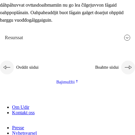
dáhpáhuvvat ovttasdoaibmamiin nu go lea čilgejuvvon fágaid
oahppoplánain. Oahpaheaddjit buot fágain galget doarjut ohppiid
barggu vuođđogálggaiguin.
Resurssat
Ovddit siidui
Boahtte siidui
Bajimužžii
Om Udir
Kontakt oss
Presse
Nyhetsvarsel