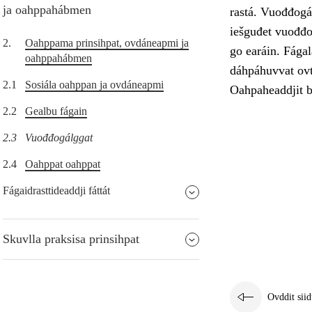
ja oahppahábmen
rastá. Vuođđogál
iešguđet vuođđo
2.
Oahppama prinsihpat, ovdáneapmi ja
go earáin. Fága
oahppahábmen
dáhpáhuvvat ovt
2.1
Sosiála oahppan ja ovdáneapmi
Oahpaheaddjit b
2.2
Gealbu fágain
2.3
Vuođđogálggat
2.4
Oahppat oahppat
Fágaidrasttideaddji fáttát
Skuvlla praksisa prinsihpat
Ovddit siid