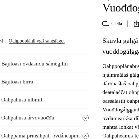
Vuođđo
Giella
Skuvla galgá 
Oahppoplánii vg3 salgsfaget
vuođđogálgg
Bajitoasi ovdasiidu sámegillii
Oahppoplánabuvt
njálmmálaš gálgg
Bajitoasi birra
dárbbašlaš oahp
deaŧalaččat ohpp
Oahpahusa ulbmil
oassálastit oahp
Vuođđogálggaid
Oahpahusa árvovuođđu
ovdamearkka dih
máhttá lohkat vá
Oahppama prinsihpat, ovdáneapmi
Oahpaheamis fer