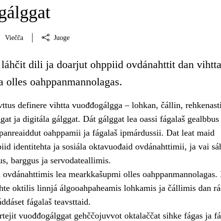
gálggat
Viečča
Juoge
láhčit dili ja doarjut ohppiid ovdánahttit dan vihtt
a olles oahppanmannolagas.
tus definere vihtta vuođđogálgga – lohkan, čállin, rehkenast
at ja digitála gálggat. Dát gálggat lea oassi fágalaš gealbbus 
panreaiddut oahppamii ja fágalaš ipmárdussii. Dat leat maid
iid identitehta ja sosiála oktavuođaid ovdánahttimii, ja vai sáh
us, barggus ja servodateallimis.
 ovdánahttimis lea mearkkašupmi olles oahppanmannolagas.
te oktilis linnjá álgooahpaheamis lohkamis ja čállimis dan rá
ddáset fágalaš teavsttaid.
tejit vuođđogálggat gehččojuvvot oktalaččat sihke fágas ja f