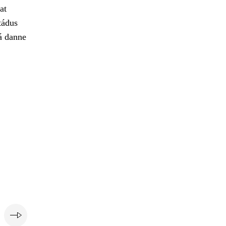
at
tádus
á danne
i