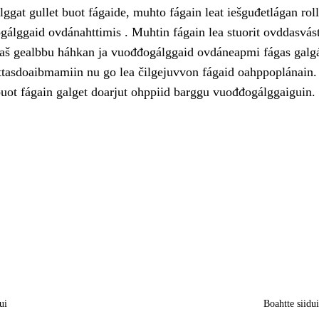
ggat gullet buot fágaide, muhto fágain leat iešguđetlágan roll
gálggaid ovdánahttimis . Muhtin fágain lea stuorit ovddasvás
laš gealbbu háhkan ja vuođđogálggaid ovdáneapmi fágas galg
tasdoaibmamiin nu go lea čilgejuvvon fágaid oahppoplánain.
uot fágain galget doarjut ohppiid barggu vuođđogálggaiguin.
ui
Boahtte siidu