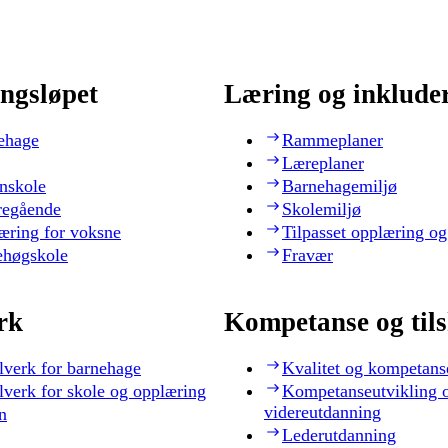
ngsløpet
Læring og inklude
ehage
Rammeplaner
Læreplaner
nskole
Barnehagemiljø
regående
Skolemiljø
æring for voksne
Tilpasset opplæring og
ehøgskole
Fravær
rk
Kompetanse og til
lverk for barnehage
Kvalitet og kompetans
lverk for skole og opplæring
Kompetanseutvikling 
videreutdanning
n
Lederutdanning