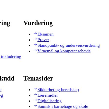
ring
Vurdering
Eksamen
Prøver
Standpunkt- og underveisvurdering
Vitnemål og kompetansebevis
 inkludering
skudd
Temasider
e
Sikkerhet og beredskap
og
Læremidler
Digitalisering
Samisk i barnehage og skole