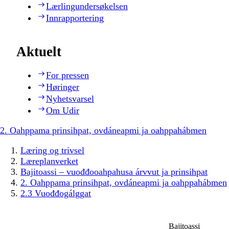
Lærlingundersøkelsen
Innrapportering
Aktuelt
For pressen
Høringer
Nyhetsvarsel
Om Udir
2. Oahppama prinsihpat, ovdáneapmi ja oahppahábmen
Læring og trivsel
Læreplanverket
Bajitoassi – vuođđooahpahusa árvvut ja prinsihpat
2. Oahppama prinsihpat, ovdáneapmi ja oahppahábmen
2.3 Vuođđogálggat
Bajitoassi