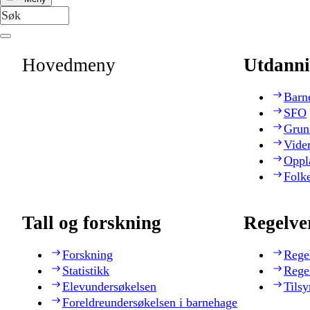
Hovedmeny
Utdanni
Barn
SFO
Grun
Vide
Oppl
Folk
Tall og forskning
Regelve
Forskning
Rege
Statistikk
Rege
Elevundersøkelsen
Tilsy
Foreldreundersøkelsen i barnehage