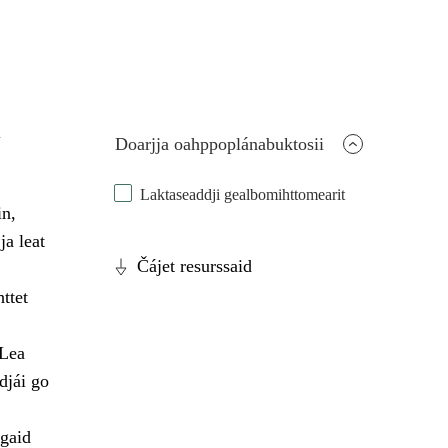
a
Doarjja oahppoplánabuktosii
Laktaseaddji gealbomihttomearit
in,
ja leat
Čájet resurssaid
ttet
 Lea
djái go
ágaid