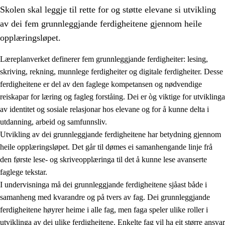
Skolen skal leggje til rette for og støtte elevane si utvikling
av dei fem grunnleggjande ferdigheitene gjennom heile
opplæringsløpet.
Læreplanverket definerer fem grunnleggjande ferdigheiter: lesing,
skriving, rekning, munnlege ferdigheiter og digitale ferdigheiter. Desse
2.
Prinsipp for læring, utvikling og danning
ferdigheitene er del av den faglege kompetansen og nødvendige
2.1
Sosial læring og utvikling
reiskapar for læring og fagleg forståing. Dei er òg viktige for utviklinga
av identitet og sosiale relasjonar hos elevane og for å kunne delta i
2.2
Kompetanse i faga
utdanning, arbeid og samfunnsliv.
2.3
Grunnleggjande ferdigheiter
Utvikling av dei grunnleggjande ferdigheitene har betydning gjennom
heile opplæringsløpet. Det går til dømes ei samanhengande linje frå
2.4
Å lære å lære
den første lese- og skriveopplæringa til det å kunne lese avanserte
Tverrfaglege tema
faglege tekstar.
I undervisninga må dei grunnleggjande ferdigheitene sjåast både i
samanheng med kvarandre og på tvers av fag. Dei grunnleggjande
ferdigheitene høyrer heime i alle fag, men faga speler ulike roller i
utviklinga av dei ulike ferdigheitene. Enkelte fag vil ha eit større ansvar