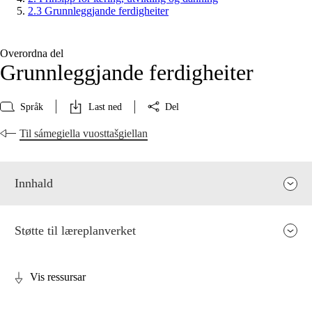
2.3 Grunnleggjande ferdigheiter
Overordna del
Grunnleggjande ferdigheiter
Språk
Last ned
Del
Til sámegiella vuosttašgiellan
Innhald
Støtte til læreplanverket
Vis ressursar