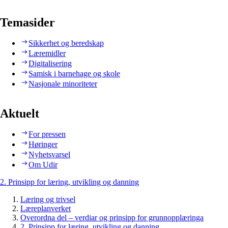
Temasider
Sikkerhet og beredskap
Læremidler
Digitalisering
Samisk i barnehage og skole
Nasjonale minoriteter
Aktuelt
For pressen
Høringer
Nyhetsvarsel
Om Udir
2. Prinsipp for læring, utvikling og danning
Læring og trivsel
Læreplanverket
Overordna del – verdiar og prinsipp for grunnopplæringa
2. Prinsipp for læring, utvikling og danning