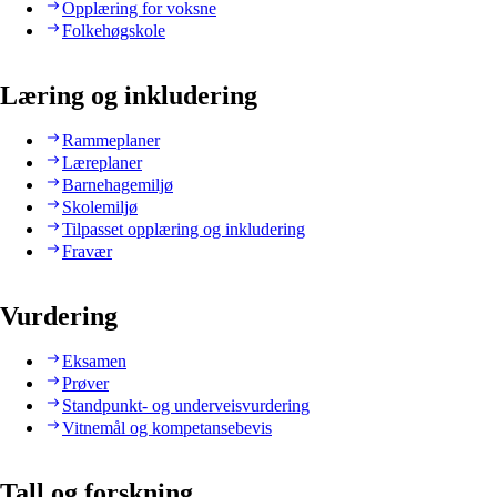
Opplæring for voksne
Folkehøgskole
Læring og inkludering
Rammeplaner
Læreplaner
Barnehagemiljø
Skolemiljø
Tilpasset opplæring og inkludering
Fravær
Vurdering
Eksamen
Prøver
Standpunkt- og underveisvurdering
Vitnemål og kompetansebevis
Tall og forskning