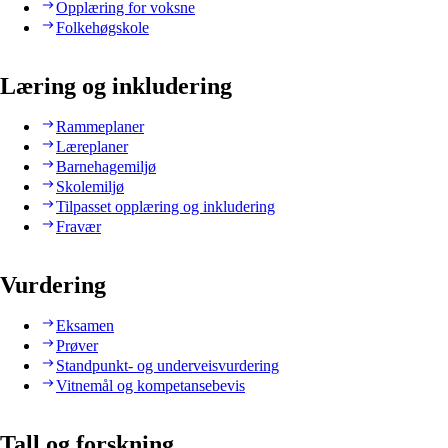
Opplæring for voksne
Folkehøgskole
Læring og inkludering
Rammeplaner
Læreplaner
Barnehagemiljø
Skolemiljø
Tilpasset opplæring og inkludering
Fravær
Vurdering
Eksamen
Prøver
Standpunkt- og underveisvurdering
Vitnemål og kompetansebevis
Tall og forskning