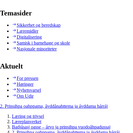
Temasider
Sikkerhet og beredskap
Læremidler
Digitalisering
Samisk i barnehage og skole
Nasjonale minoriteter
Aktuelt
For pressen
Høringer
Nyhetsvarsel
Om Udir
2. Prinsihpa oahppama, åvddånahttema ja ávddama hárráj
Læring og trivsel
Læreplanverket
Badjásasj oasse – árvo ja prinsihpa vuodoåhpadussaj
2. Prinsihpa oahppama, åvddånahttema ja ávddama hárráj