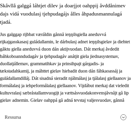
Skåvllå galggá láhtjet dilev ja doarjjot oahppij åvddånimev
dajs vidá vuodulasj tjehpudagájs ålles åhpadusmannulagá
tjadá.
Jus galggap rijbbat væráldin gånnå ieŋŋilsgiella aneduvvá
rijkajgasskasasj guládallamin, le dárbulasj adnet ieŋŋilsgielav ja diehtet
2.
Prinsihpa oahppama, åvddånahttema ja ávddama hárráj
gåktu giella aneduvvá duon dán aktijvuodan. Dát merkaj åvdedit
2.1
Sosiála oahppam ja åvddånibme
báhkoboanndudagáv ja tjehpudagáv anátjit giela jiednasystemav,
duollatjállemav, grammatihkav ja prinsihpajt gárgadis- ja
2.2
Máhtudahka fágáj hárráj
tækstadahkamij, ja máhttet gielav hiebadit duon dán fáhkaoassáj ja
2.3
Vuodulasj tjehpudagá
guládallamdilláj. Dát sisadná sieradit njálmálasj ja tjálalasj giellaanov ja
formálalasj ja iehpeformálalasj giellaanov. Vijdábut merkaj dat vieledit
2.4
Oahppat oahppat
kultuvralasj sæbrástallamvuogijt ja vættsásvuodakonvensjåvnåjt gå lip
Doaresfágalasj tiemá
gielav adnemin. Gielav oahppá gå adná tevstaj valjesvuodav, gånnå
Ressursa