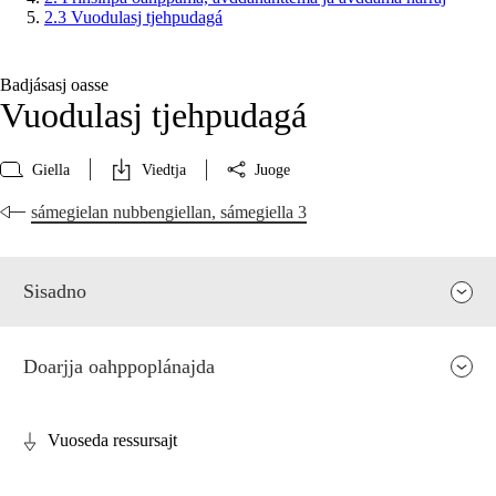
2.3 Vuodulasj tjehpudagá
Badjásasj oasse
Vuodulasj tjehpudagá
Giella
Viedtja
Juoge
sámegielan nubbengiellan, sámegiella 3
Sisadno
Doarjja oahppoplánajda
Vuoseda ressursajt