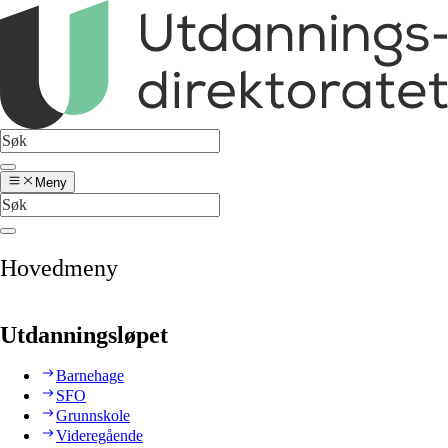
Meny
Hovedmeny
Utdanningsløpet
Barnehage
SFO
Grunnskole
Videregående