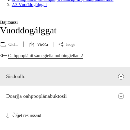
2.3 Vuođđogálggat
Bajitoassi
Vuođđogálggat
Giella
Viečča
Juoge
Oahppoplánii sámegiella nubbingiellan 2
Sisdoallu
Doarjja oahppoplánabuktosii
Čájet resurssaid