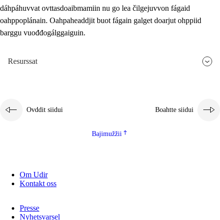
dáhpáhuvvat ovttasdoaibmamiin nu go lea čilgejuvvon fágaid
oahppoplánain. Oahpaheaddjit buot fágain galget doarjut ohppiid
barggu vuođđogálggaiguin.
Resurssat
Ovddit siidui
Boahtte siidui
Bajimužžii
Om Udir
Kontakt oss
Presse
Nyhetsvarsel