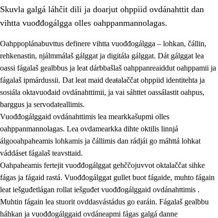
Skuvla galgá láhčit dili ja doarjut ohppiid ovdánahttit dan
vihtta vuođđogálgga olles oahppanmannolagas.
Oahppoplánabuvttus definere vihtta vuođđogálgga – lohkan, čállin,
rehkenastin, njálmmálaš gálggat ja digitála gálggat. Dát gálggat lea
oassi fágalaš gealbbus ja leat dárbbašlaš oahppanreaiddut oahppamii ja
2.
Oahppama prinsihpat, ovdáneapmi ja oahppahábmen
fágalaš ipmárdussii. Dat leat maid deaŧalaččat ohppiid identitehta ja
2.1
Sosiála oahppan ja ovdáneapmi
sosiála oktavuođaid ovdánahttimii, ja vai sáhttet oassálastit oahpus,
barggus ja servodateallimis.
2.2
Gealbu fágain
Vuođđogálggaid ovdánahttimis lea mearkkašupmi olles
2.3
Vuođđogálggat
oahppanmannolagas. Lea ovdamearkka dihte oktilis linnjá
álgooahpaheamis lohkamis ja čállimis dan rádjái go máhttá lohkat
2.4
Oahppat oahppat
váddáset fágalaš teavsttaid.
Fágaidrasttideaddji fáttát
Oahpaheamis fertejit vuođđogálggat gehččojuvvot oktalaččat sihke
fágas ja fágaid rastá. Vuođđogálggat gullet buot fágaide, muhto fágain
leat iešguđetlágan rollat iešguđet vuođđogálggaid ovdánahttimis .
Muhtin fágain lea stuorit ovddasvástádus go earáin. Fágalaš gealbbu
háhkan ja vuođđogálggaid ovdáneapmi fágas galgá danne