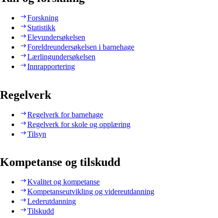
Forskning
Statistikk
Elevundersøkelsen
Foreldreundersøkelsen i barnehage
Lærlingundersøkelsen
Innrapportering
Regelverk
Regelverk for barnehage
Regelverk for skole og opplæring
Tilsyn
Kompetanse og tilskudd
Kvalitet og kompetanse
Kompetanseutvikling og videreutdanning
Lederutdanning
Tilskudd