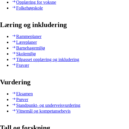
Opplæring for voksne
Folkehøgskole
Læring og inkludering
Rammeplaner
Læreplaner
Barnehagemiljø
Skolemiljø
Tilpasset opplæring og inkludering
Fravær
Vurdering
Eksamen
Prøver
Standpunkt- og underveisvurdering
Vitnemål og kompetansebevis
Tall og forskning