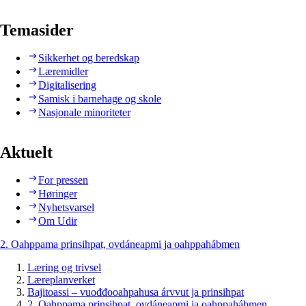
Temasider
Sikkerhet og beredskap
Læremidler
Digitalisering
Samisk i barnehage og skole
Nasjonale minoriteter
Aktuelt
For pressen
Høringer
Nyhetsvarsel
Om Udir
2. Oahppama prinsihpat, ovdáneapmi ja oahppahábmen
Læring og trivsel
Læreplanverket
Bajitoassi – vuođđooahpahusa árvvut ja prinsihpat
2. Oahppama prinsihpat, ovdáneapmi ja oahppahábmen