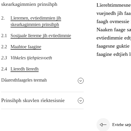
skearkagimmien prinsihph
Lïerehtimmesne t
vuejnedh jïh faa
2.
Lïeremen, evtiedimmien jïh
faagh ovmessie r
skearkagimmien prinsihph
Naaken faage sæ
2.1
Sosijaale lïereme jïh evtiedimmie
evtiedimmie edt
faagesne guktie
2.2
Maahtoe faagine
faagine edtjieh 
2.3
Vihkeles tjiehpiesvoeth
2.4
Lïeredh lïeredh
Dåaresthfaageles teemah
Prinsihph skuvlen rïektesisnie
Evtebe sæj