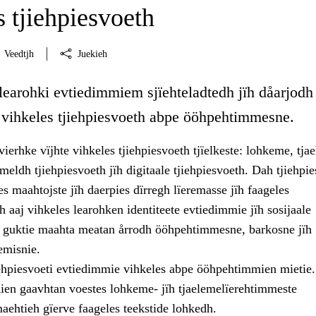
 tjiehpiesvoeth
Veedtjh
Juekieh
learohki evtiedimmiem sjïehteladtedh jïh dåarjodh
e vihkeles tjiehpiesvoeth abpe ööhpehtimmesne.
ierhke vïjhte vihkeles tjiehpiesvoeth tjïelkeste: lohkeme, tja
eldh tjiehpiesvoeth jïh digitaale tjiehpiesvoeth. Dah tjiehpi
les maahtojste jïh daerpies dïrregh lïeremasse jïh faageles
 aaj vihkeles learohken identiteete evtiedimmie jïh sosijaale
ïh guktie maahta meatan årrodh ööhpehtimmesne, barkosne jïh
emisnie.
iehpiesvoeti evtiedimmie vihkeles abpe ööhpehtimmien mietie.
ien gaavhtan voestes lohkeme- jïh tjaelemelïerehtimmeste
ehtieh gïerve faageles teekstide lohkedh.