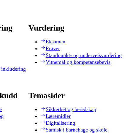
ring
Vurdering
Eksamen
Prøver
Standpunkt- og underveisvurdering
Vitnemål og kompetansebevis
 inkludering
skudd
Temasider
e
Sikkerhet og beredskap
og
Læremidler
Digitalisering
Samisk i barnehage og skole