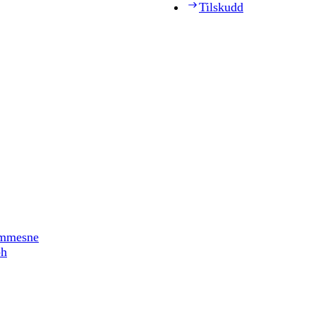
Tilskudd
timmesne
ph