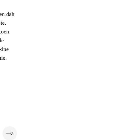
men dah
te.
toen
de
kine
ie.
e