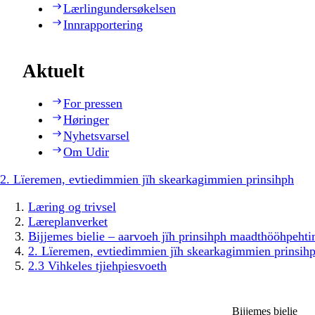
Lærlingundersøkelsen
Innrapportering
Aktuelt
For pressen
Høringer
Nyhetsvarsel
Om Udir
2. Lïeremen, evtiedimmien jïh skearkagimmien prinsihph
Læring og trivsel
Læreplanverket
Bijjemes bielie – aarvoeh jïh prinsihph maadthööhpeh
2. Lïeremen, evtiedimmien jïh skearkagimmien prinsih
2.3 Vihkeles tjiehpiesvoeth
Bijjemes bielie