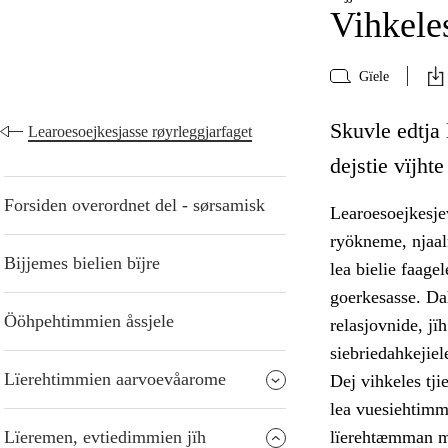
Vihkeles
Gïele
Skuvle edtja 
Learoesoejkesjasse røyrleggjarfaget
dejstie vïjht
Forsiden overordnet del - sørsamisk
Learoesoejkesjev
ryökneme, njaalm
Bijjemes bielien bïjre
lea bielie faage
goerkesasse. Dah
Ööhpehtimmien åssjele
relasjovnide, j
siebriedahkejiel
Lïerehtimmien aarvoevåarome
Dej vihkeles tj
lea vuesiehtimm
Lïeremen, evtiedimmien jïh
lïerehtæmman ma