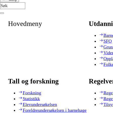
Hovedmeny
Utdanni
Barn
SFO
Grun
Vide
Oppl
Folk
Tall og forskning
Regelve
Forskning
Rege
Statistikk
Rege
Elevundersøkelsen
Tilsy
Foreldreundersøkelsen i barnehage