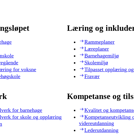
ngsløpet
Læring og inklude
ehage
Rammeplaner
Læreplaner
nskole
Barnehagemiljø
regående
Skolemiljø
æring for voksne
Tilpasset opplæring og
ehøgskole
Fravær
rk
Kompetanse og til
lverk for barnehage
Kvalitet og kompetans
lverk for skole og opplæring
Kompetanseutvikling 
videreutdanning
n
Lederutdanning