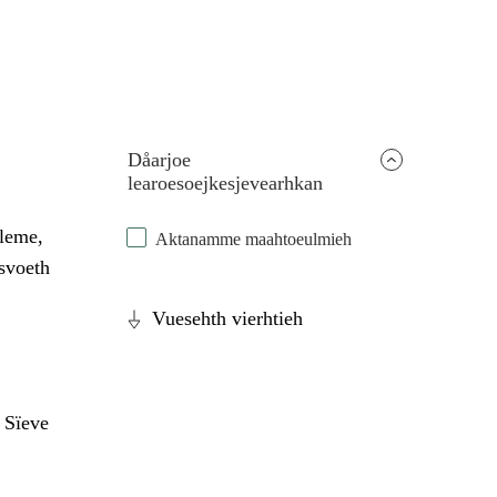
Dåarjoe
learoesoejkesjevearhkan
eleme,
Aktanamme maahtoeulmieh
esvoeth
Vuesehth vierhtieh
 Sïeve