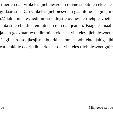
juerieh dah vihkeles tjiehpiesvoeth dovne sinsitnien ektesne
gi dåaresth. Dah vihkeles tjiehpiesvoeth gaajhkine faagine, 
åållah utnieh evtiedimmesne dejstie ovmessie tjiehpiesvoetijs
jhta stuerebe dïedtem utnedh enn dah jeatjah. Faageles maah
ja dan gaavhtan evtiedimmien ektesne vihkeles tjiehpiesvoeti
 faagi learoesoejkesjisnie buerkiestamme. Lohkehtæjjah gaajh
learoehkidie dåarjodh barkosne dej vihkeles tjiehpiesvoetigujm
roe
Minngebe sæjro