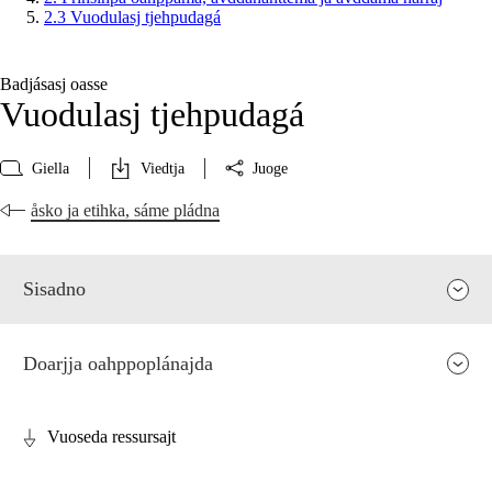
2.3 Vuodulasj tjehpudagá
Badjásasj oasse
Vuodulasj tjehpudagá
Giella
Viedtja
Juoge
åsko ja etihka, sáme pládna
Sisadno
Doarjja oahppoplánajda
Vuoseda ressursajt