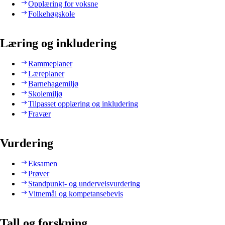
Opplæring for voksne
Folkehøgskole
Læring og inkludering
Rammeplaner
Læreplaner
Barnehagemiljø
Skolemiljø
Tilpasset opplæring og inkludering
Fravær
Vurdering
Eksamen
Prøver
Standpunkt- og underveisvurdering
Vitnemål og kompetansebevis
Tall og forskning