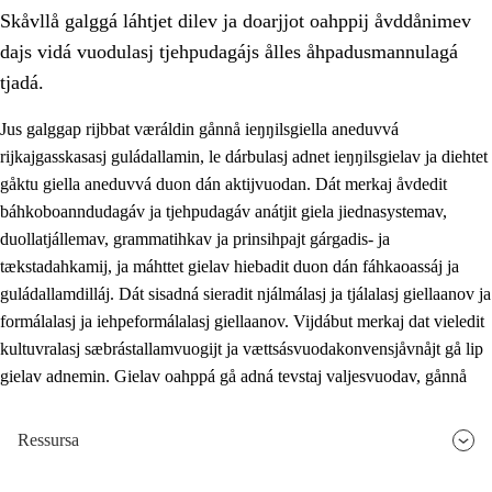
Skåvllå galggá láhtjet dilev ja doarjjot oahppij åvddånimev
dajs vidá vuodulasj tjehpudagájs ålles åhpadusmannulagá
tjadá.
Jus galggap rijbbat væráldin gånnå ieŋŋilsgiella aneduvvá
rijkajgasskasasj guládallamin, le dárbulasj adnet ieŋŋilsgielav ja diehtet
2.
Prinsihpa oahppama, åvddånahttema ja ávddama hárráj
gåktu giella aneduvvá duon dán aktijvuodan. Dát merkaj åvdedit
2.1
Sosiála oahppam ja åvddånibme
báhkoboanndudagáv ja tjehpudagáv anátjit giela jiednasystemav,
duollatjállemav, grammatihkav ja prinsihpajt gárgadis- ja
2.2
Máhtudahka fágáj hárráj
tækstadahkamij, ja máhttet gielav hiebadit duon dán fáhkaoassáj ja
2.3
Vuodulasj tjehpudagá
guládallamdilláj. Dát sisadná sieradit njálmálasj ja tjálalasj giellaanov ja
formálalasj ja iehpeformálalasj giellaanov. Vijdábut merkaj dat vieledit
2.4
Oahppat oahppat
kultuvralasj sæbrástallamvuogijt ja vættsásvuodakonvensjåvnåjt gå lip
Doaresfágalasj tiemá
gielav adnemin. Gielav oahppá gå adná tevstaj valjesvuodav, gånnå
Ressursa