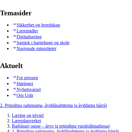
Temasider
Sikkerhet og beredskap
Læremidler
Digitalisering
Samisk i barnehage og skole
Nasjonale minoriteter
Aktuelt
For pressen
Høringer
Nyhetsvarsel
Om Udir
2. Prinsihpa oahppama, åvddånahttema ja ávddama hárráj
Læring og trivsel
Læreplanverket
Badjásasj oasse – árvo ja prinsihpa vuodoåhpadussaj
2. Prinsihpa oahppama, åvddånahttema ja ávddama hárráj