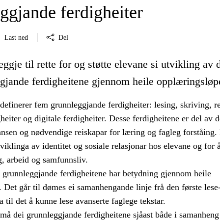
ggjande ferdigheiter
Last ned
Del
ggje til rette for og støtte elevane si utvikling av 
gjande ferdigheitene gjennom heile opplæringsløp
efinerer fem grunnleggjande ferdigheiter: lesing, skriving, r
eiter og digitale ferdigheiter. Desse ferdigheitene er del av 
nsen og nødvendige reiskapar for læring og fagleg forståing. 
tviklinga av identitet og sosiale relasjonar hos elevane og for
g, arbeid og samfunnsliv.
i grunnleggjande ferdigheitene har betydning gjennom heile
 Det går til dømes ei samanhengande linje frå den første lese
 til det å kunne lese avanserte faglege tekstar.
 må dei grunnleggjande ferdigheitene sjåast både i samanhen