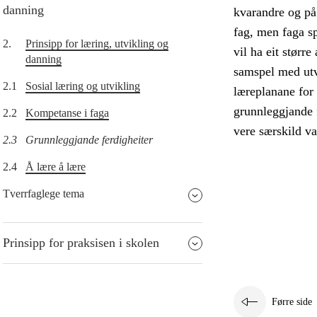
danning
kvarandre og på 
fag, men faga sp
2.
Prinsipp for læring, utvikling og
vil ha eit størr
danning
samspel med utvi
2.1
Sosial læring og utvikling
læreplanane for 
grunnleggjande f
2.2
Kompetanse i faga
vere særskild v
2.3
Grunnleggjande ferdigheiter
2.4
Å lære å lære
Tverrfaglege tema
Prinsipp for praksisen i skolen
Førre side