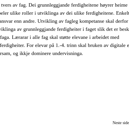
tvers av fag. Dei grunnleggjande ferdigheitene høyrer heime i
eler ulike roller i utviklinga av dei ulike ferdigheitene. Enkel
e ansvar enn andre. Utvikling av fagleg kompetanse skal derfor 
klinga av grunnleggjande ferdigheiter i faget slik det er besk
faga. Lærarar i alle fag skal støtte elevane i arbeidet med
erdigheiter. For elevar på 1.-4. trinn skal bruken av digitale 
arsam, og ikkje dominere undervisninga.
Neste sid