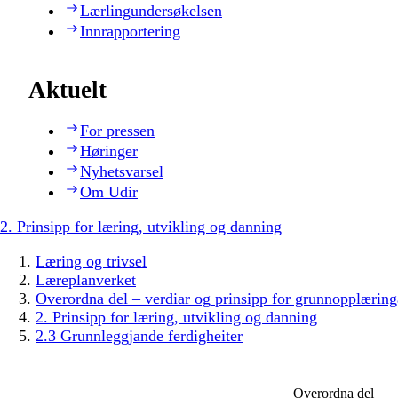
Lærlingundersøkelsen
Innrapportering
Aktuelt
For pressen
Høringer
Nyhetsvarsel
Om Udir
2. Prinsipp for læring, utvikling og danning
Læring og trivsel
Læreplanverket
Overordna del – verdiar og prinsipp for grunnopplæring
2. Prinsipp for læring, utvikling og danning
2.3 Grunnleggjande ferdigheiter
Overordna del