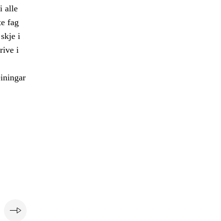
 alle
te fag
skje i
rive i
einingar
e