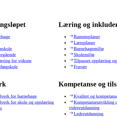
ngsløpet
Læring og inklude
ehage
Rammeplaner
Læreplaner
nskole
Barnehagemiljø
regående
Skolemiljø
æring for voksne
Tilpasset opplæring og
ehøgskole
Fravær
rk
Kompetanse og til
lverk for barnehage
Kvalitet og kompetans
lverk for skole og opplæring
Kompetanseutvikling 
videreutdanning
n
Lederutdanning