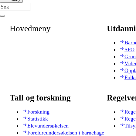
Hovedmeny
Utdanni
Barn
SFO
Grun
Vide
Oppl
Folk
Tall og forskning
Regelve
Forskning
Rege
Statistikk
Rege
Elevundersøkelsen
Tilsy
Foreldreundersøkelsen i barnehage