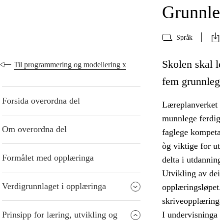
Grunnle
Språk
Skolen skal le
Til programmering og modellering x
fem grunnleg
Forsida overordna del
Læreplanverket d
munnlege ferdigh
Om overordna del
faglege kompeta
òg viktige for u
Formålet med opplæringa
delta i utdannin
Utvikling av de
Verdigrunnlaget i opplæringa
opplæringsløpet.
skriveopplæringa
Prinsipp for læring, utvikling og
I undervisninga