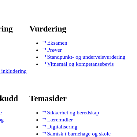
ring
Vurdering
Eksamen
Prøver
Standpunkt- og underveisvurdering
Vitnemål og kompetansebevis
 inkludering
skudd
Temasider
e
Sikkerhet og beredskap
og
Læremidler
Digitalisering
Samisk i barnehage og skole