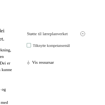
dei
Støtte til læreplanverket
et.
Tilknytte kompetansemål
ekning,
den
Vis ressursar
Dei er
 å kunne
- og
g med