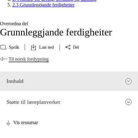
2.3 Grunnleggjande ferdigheiter
Overordna del
Grunnleggjande ferdigheiter
Språk
Last ned
Del
Til norsk fordypning
Innhald
Støtte til læreplanverket
Vis ressursar