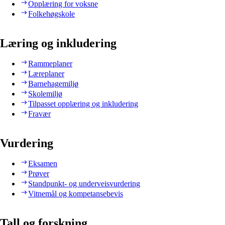
Opplæring for voksne
Folkehøgskole
Læring og inkludering
Rammeplaner
Læreplaner
Barnehagemiljø
Skolemiljø
Tilpasset opplæring og inkludering
Fravær
Vurdering
Eksamen
Prøver
Standpunkt- og underveisvurdering
Vitnemål og kompetansebevis
Tall og forskning