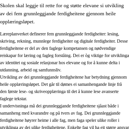
Skolen skal leggje til rette for og støtte elevane si utvikling
av dei fem grunnleggjande ferdigheitene gjennom heile
opplæringsløpet.
Læreplanverket definerer fem grunnleggjande ferdigheiter: lesing,
skriving, rekning, munnlege ferdigheiter og digitale ferdigheiter. Desse
2.
Prinsipp for læring, utvikling og danning
ferdigheitene er del av den faglege kompetansen og nødvendige
2.1
Sosial læring og utvikling
reiskapar for læring og fagleg forståing. Dei er òg viktige for utviklinga
av identitet og sosiale relasjonar hos elevane og for å kunne delta i
2.2
Kompetanse i faga
utdanning, arbeid og samfunnsliv.
2.3
Grunnleggjande ferdigheiter
Utvikling av dei grunnleggjande ferdigheitene har betydning gjennom
heile opplæringsløpet. Det går til dømes ei samanhengande linje frå
2.4
Å lære å lære
den første lese- og skriveopplæringa til det å kunne lese avanserte
Tverrfaglege tema
faglege tekstar.
I undervisninga må dei grunnleggjande ferdigheitene sjåast både i
samanheng med kvarandre og på tvers av fag. Dei grunnleggjande
ferdigheitene høyrer heime i alle fag, men faga speler ulike roller i
utviklinga av dei ulike ferdigheitene. Enkelte fag vil ha eit større ansvar