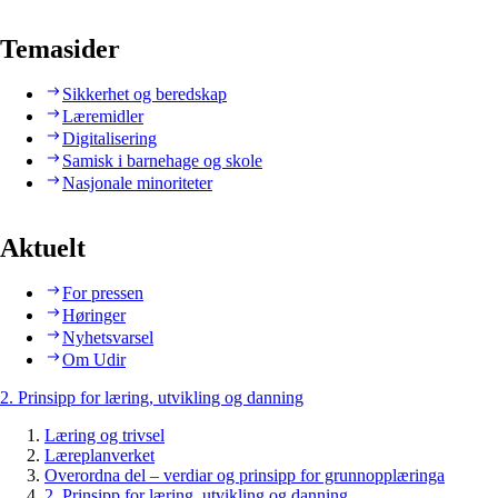
Temasider
Sikkerhet og beredskap
Læremidler
Digitalisering
Samisk i barnehage og skole
Nasjonale minoriteter
Aktuelt
For pressen
Høringer
Nyhetsvarsel
Om Udir
2. Prinsipp for læring, utvikling og danning
Læring og trivsel
Læreplanverket
Overordna del – verdiar og prinsipp for grunnopplæringa
2. Prinsipp for læring, utvikling og danning