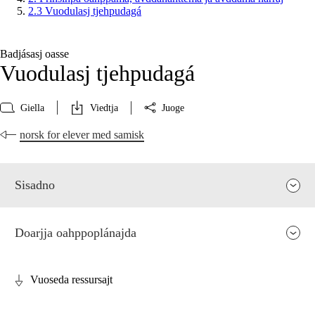
2.3 Vuodulasj tjehpudagá
Badjásasj oasse
Vuodulasj tjehpudagá
Giella
Viedtja
Juoge
norsk for elever med samisk
Sisadno
Doarjja oahppoplánajda
Vuoseda ressursajt