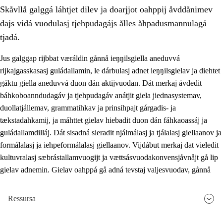
Skåvllå galggá láhtjet dilev ja doarjjot oahppij åvddånimev
dajs vidá vuodulasj tjehpudagájs ålles åhpadusmannulagá
tjadá.
Jus galggap rijbbat væráldin gånnå ieŋŋilsgiella aneduvvá
rijkajgasskasasj guládallamin, le dárbulasj adnet ieŋŋilsgielav ja diehtet
2.
Prinsihpa oahppama, åvddånahttema ja ávddama hárráj
gåktu giella aneduvvá duon dán aktijvuodan. Dát merkaj åvdedit
2.1
Sosiála oahppam ja åvddånibme
báhkoboanndudagáv ja tjehpudagáv anátjit giela jiednasystemav,
duollatjállemav, grammatihkav ja prinsihpajt gárgadis- ja
2.2
Máhtudahka fágáj hárráj
tækstadahkamij, ja máhttet gielav hiebadit duon dán fáhkaoassáj ja
2.3
Vuodulasj tjehpudagá
guládallamdilláj. Dát sisadná sieradit njálmálasj ja tjálalasj giellaanov ja
formálalasj ja iehpeformálalasj giellaanov. Vijdábut merkaj dat vieledit
2.4
Oahppat oahppat
kultuvralasj sæbrástallamvuogijt ja vættsásvuodakonvensjåvnåjt gå lip
Doaresfágalasj tiemá
gielav adnemin. Gielav oahppá gå adná tevstaj valjesvuodav, gånnå
Ressursa