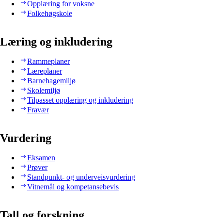
Opplæring for voksne
Folkehøgskole
Læring og inkludering
Rammeplaner
Læreplaner
Barnehagemiljø
Skolemiljø
Tilpasset opplæring og inkludering
Fravær
Vurdering
Eksamen
Prøver
Standpunkt- og underveisvurdering
Vitnemål og kompetansebevis
Tall og forskning