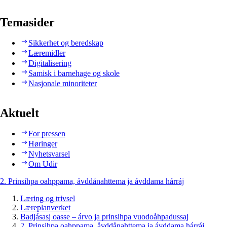
Temasider
Sikkerhet og beredskap
Læremidler
Digitalisering
Samisk i barnehage og skole
Nasjonale minoriteter
Aktuelt
For pressen
Høringer
Nyhetsvarsel
Om Udir
2. Prinsihpa oahppama, åvddånahttema ja ávddama hárráj
Læring og trivsel
Læreplanverket
Badjásasj oasse – árvo ja prinsihpa vuodoåhpadussaj
2. Prinsihpa oahppama, åvddånahttema ja ávddama hárráj