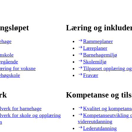
ngsløpet
Læring og inklude
ehage
Rammeplaner
Læreplaner
nskole
Barnehagemiljø
regående
Skolemiljø
æring for voksne
Tilpasset opplæring og
ehøgskole
Fravær
rk
Kompetanse og til
lverk for barnehage
Kvalitet og kompetans
lverk for skole og opplæring
Kompetanseutvikling 
videreutdanning
n
Lederutdanning