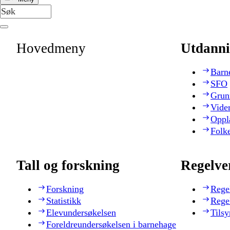
Hovedmeny
Utdanni
Barn
SFO
Grun
Vide
Oppl
Folk
Tall og forskning
Regelve
Forskning
Rege
Statistikk
Rege
Elevundersøkelsen
Tilsy
Foreldreundersøkelsen i barnehage