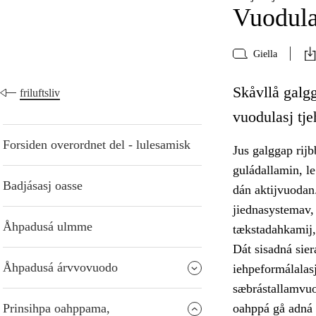
Vuodula
Giella
Skåvllå galgg
friluftsliv
vuodulasj tj
Forsiden overordnet del - lulesamisk
Jus galggap rijb
guládallamin, le
Badjásasj oasse
dán aktijvuodan
jiednasystemav, 
Åhpadusá ulmme
tækstadahkamij, 
Dát sisadná siera
Åhpadusá árvvovuodo
iehpeformálalasj
sæbrástallamvuo
Prinsihpa oahppama,
oahppá gå adná 