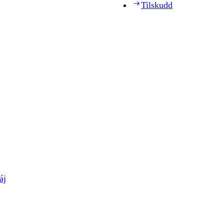
Tilskudd
áj