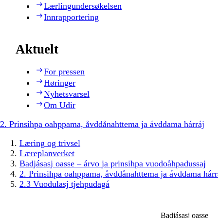
Lærlingundersøkelsen
Innrapportering
Aktuelt
For pressen
Høringer
Nyhetsvarsel
Om Udir
2. Prinsihpa oahppama, åvddånahttema ja ávddama hárráj
Læring og trivsel
Læreplanverket
Badjásasj oasse – árvo ja prinsihpa vuodoåhpadussaj
2. Prinsihpa oahppama, åvddånahttema ja ávddama hárr
2.3 Vuodulasj tjehpudagá
Badjásasj oasse