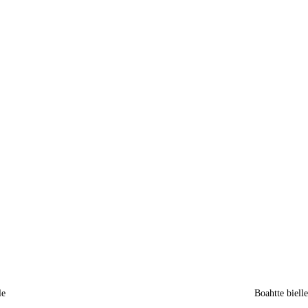
le
Boahtte biell