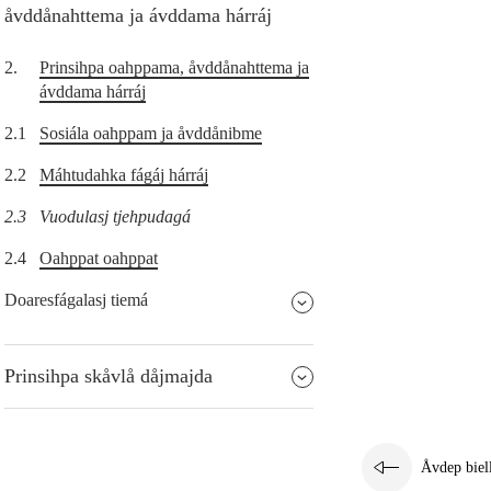
åvddånahttema ja ávddama hárráj
2.
Prinsihpa oahppama, åvddånahttema ja
ávddama hárráj
2.1
Sosiála oahppam ja åvddånibme
2.2
Máhtudahka fágáj hárráj
2.3
Vuodulasj tjehpudagá
2.4
Oahppat oahppat
Doaresfágalasj tiemá
Prinsihpa skåvlå dåjmajda
Åvdep biel