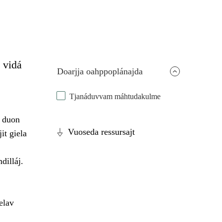
 vidá
Doarjja oahppoplánajda
Tjanáduvvam máhtudakulme
á duon
Vuoseda ressursajt
it giela
dilláj.
elav