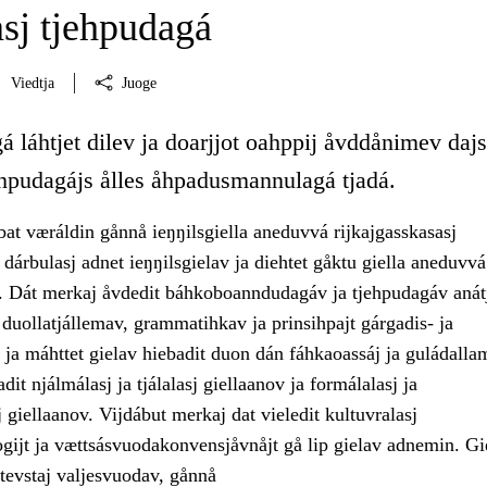
sj tjehpudagá
Viedtja
Juoge
á láhtjet dilev ja doarjjot oahppij åvddånimev dajs
ehpudagájs ålles åhpadusmannulagá tjadá.
bat væráldin gånnå ieŋŋilsgiella aneduvvá rijkajgasskasasj
 dárbulasj adnet ieŋŋilsgielav ja diehtet gåktu giella aneduvv
. Dát merkaj åvdedit báhkoboanndudagáv ja tjehpudagáv anátj
duollatjállemav, grammatihkav ja prinsihpajt gárgadis- ja
ja máhttet gielav hiebadit duon dán fáhkaoassáj ja guládallam
dit njálmálasj ja tjálalasj giellaanov ja formálalasj ja
 giellaanov. Vijdábut merkaj dat vieledit kultuvralasj
gijt ja vættsásvuodakonvensjåvnåjt gå lip gielav adnemin. Gi
tevstaj valjesvuodav, gånnå