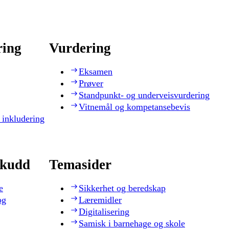
ring
Vurdering
Eksamen
Prøver
Standpunkt- og underveisvurdering
Vitnemål og kompetansebevis
 inkludering
skudd
Temasider
e
Sikkerhet og beredskap
og
Læremidler
Digitalisering
Samisk i barnehage og skole