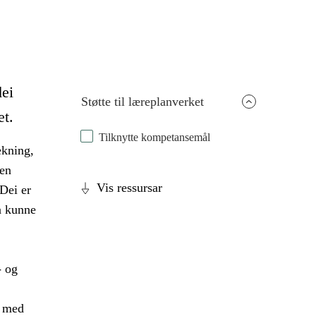
dei
Støtte til læreplanverket
et.
Tilknytte kompetansemål
ekning,
den
Vis ressursar
Dei er
 å kunne
- og
g med