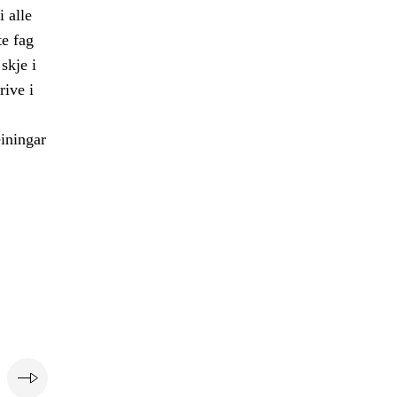
 alle
te fag
skje i
rive i
einingar
e