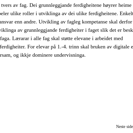
tvers av fag. Dei grunnleggjande ferdigheitene høyrer heime i
eler ulike roller i utviklinga av dei ulike ferdigheitene. Enkel
e ansvar enn andre. Utvikling av fagleg kompetanse skal derfor 
klinga av grunnleggjande ferdigheiter i faget slik det er besk
faga. Lærarar i alle fag skal støtte elevane i arbeidet med
erdigheiter. For elevar på 1.-4. trinn skal bruken av digitale 
arsam, og ikkje dominere undervisninga.
Neste sid