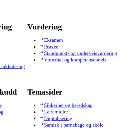
ring
Vurdering
Eksamen
Prøver
Standpunkt- og underveisvurdering
Vitnemål og kompetansebevis
 inkludering
skudd
Temasider
e
Sikkerhet og beredskap
og
Læremidler
Digitalisering
Samisk i barnehage og skole