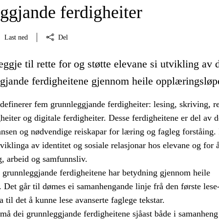
ggjande ferdigheiter
Last ned
Del
ggje til rette for og støtte elevane si utvikling av 
gjande ferdigheitene gjennom heile opplæringsløp
efinerer fem grunnleggjande ferdigheiter: lesing, skriving, r
eiter og digitale ferdigheiter. Desse ferdigheitene er del av 
nsen og nødvendige reiskapar for læring og fagleg forståing. 
tviklinga av identitet og sosiale relasjonar hos elevane og for
g, arbeid og samfunnsliv.
i grunnleggjande ferdigheitene har betydning gjennom heile
 Det går til dømes ei samanhengande linje frå den første lese
 til det å kunne lese avanserte faglege tekstar.
 må dei grunnleggjande ferdigheitene sjåast både i samanhen