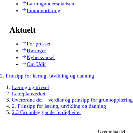
Lærlingundersøkelsen
Innrapportering
Aktuelt
For pressen
Høringer
Nyhetsvarsel
Om Udir
2. Prinsipp for læring, utvikling og danning
Læring og trivsel
Læreplanverket
Overordna del – verdiar og prinsipp for grunnopplæring
2. Prinsipp for læring, utvikling og danning
2.3 Grunnleggjande ferdigheiter
Overordna del