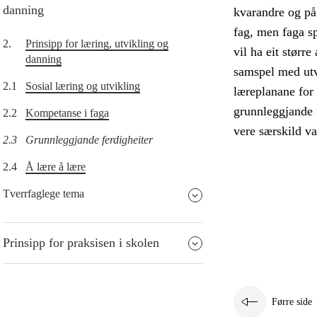
danning
kvarandre og på 
fag, men faga sp
2.
Prinsipp for læring, utvikling og
vil ha eit størr
danning
samspel med utvi
2.1
Sosial læring og utvikling
læreplanane for 
grunnleggjande f
2.2
Kompetanse i faga
vere særskild v
2.3
Grunnleggjande ferdigheiter
2.4
Å lære å lære
Tverrfaglege tema
Prinsipp for praksisen i skolen
Førre side