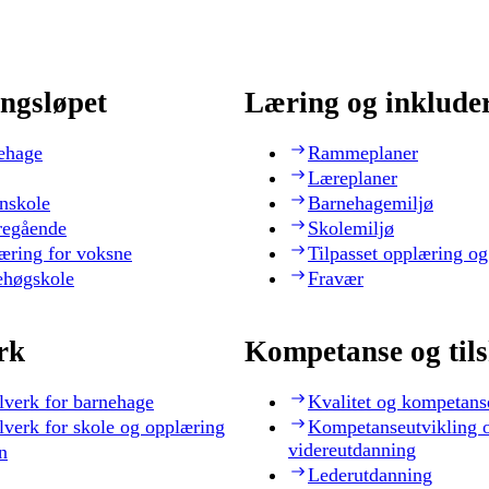
ngsløpet
Læring og inklude
ehage
Rammeplaner
Læreplaner
nskole
Barnehagemiljø
regående
Skolemiljø
æring for voksne
Tilpasset opplæring og
ehøgskole
Fravær
rk
Kompetanse og til
lverk for barnehage
Kvalitet og kompetans
lverk for skole og opplæring
Kompetanseutvikling 
videreutdanning
n
Lederutdanning