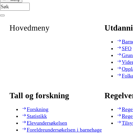
Hovedmeny
Utdanni
Barn
SFO
Grun
Vide
Oppl
Folk
Tall og forskning
Regelve
Forskning
Rege
Statistikk
Rege
Elevundersøkelsen
Tilsy
Foreldreundersøkelsen i barnehage