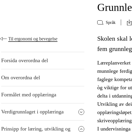
Grunnle
Språk
Skolen skal le
Til ergonomi og bevegelse
fem grunnleg
Forsida overordna del
Læreplanverket d
munnlege ferdigh
Om overordna del
faglege kompeta
òg viktige for u
Formålet med opplæringa
delta i utdannin
Utvikling av de
Verdigrunnlaget i opplæringa
opplæringsløpet.
skriveopplæringa
Prinsipp for læring, utvikling og
I undervisninga