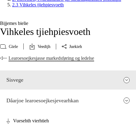
2.3 Vihkeles tjiehpiesvoeth
Bijjemes bielie
Vihkeles tjiehpiesvoeth
Gïele
Veedtjh
Juekieh
Learoesoejkesjasse markedsføring og ledelse
Sisvege
Dåarjoe learoesoejkesjevearhkan
Vuesehth vierhtieh