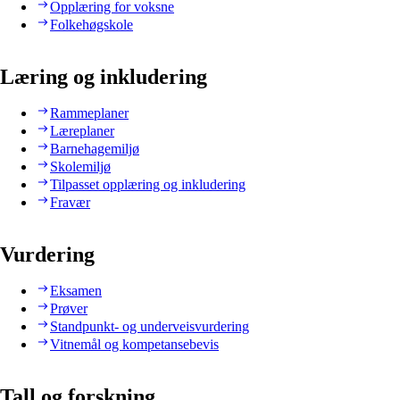
Opplæring for voksne
Folkehøgskole
Læring og inkludering
Rammeplaner
Læreplaner
Barnehagemiljø
Skolemiljø
Tilpasset opplæring og inkludering
Fravær
Vurdering
Eksamen
Prøver
Standpunkt- og underveisvurdering
Vitnemål og kompetansebevis
Tall og forskning