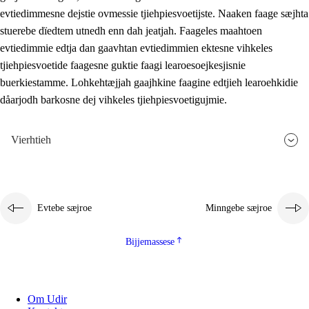
evtiedimmesne dejstie ovmessie tjiehpiesvoetijste. Naaken faage sæjhta
stuerebe dïedtem utnedh enn dah jeatjah. Faageles maahtoen
evtiedimmie edtja dan gaavhtan evtiedimmien ektesne vihkeles
tjiehpiesvoetide faagesne guktie faagi learoesoejkesjisnie
buerkiestamme. Lohkehtæjjah gaajhkine faagine edtjieh learoehkidie
dåarjodh barkosne dej vihkeles tjiehpiesvoetigujmie.
Vierhtieh
Evtebe sæjroe
Minngebe sæjroe
Bijjemassese
Om Udir