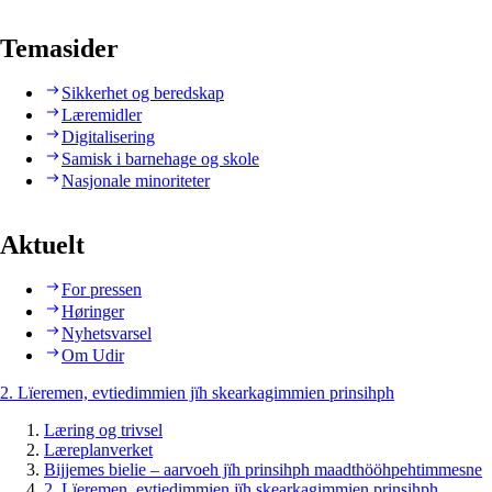
Temasider
Sikkerhet og beredskap
Læremidler
Digitalisering
Samisk i barnehage og skole
Nasjonale minoriteter
Aktuelt
For pressen
Høringer
Nyhetsvarsel
Om Udir
2. Lïeremen, evtiedimmien jïh skearkagimmien prinsihph
Læring og trivsel
Læreplanverket
Bijjemes bielie – aarvoeh jïh prinsihph maadthööhpehtimmesne
2. Lïeremen, evtiedimmien jïh skearkagimmien prinsihph