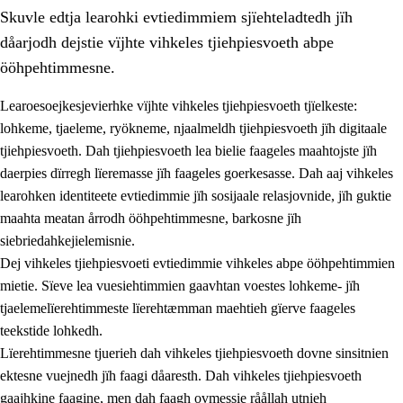
Skuvle edtja learohki evtiedimmiem sjïehteladtedh jïh
dåarjodh dejstie vïjhte vihkeles tjiehpiesvoeth abpe
ööhpehtimmesne.
Learoesoejkesjevierhke vïjhte vihkeles tjiehpiesvoeth tjïelkeste:
lohkeme, tjaeleme, ryökneme, njaalmeldh tjiehpiesvoeth jïh digitaale
2.
Lïeremen, evtiedimmien jïh skearkagimmien prinsihph
tjiehpiesvoeth. Dah tjiehpiesvoeth lea bielie faageles maahtojste jïh
2.1
Sosijaale lïereme jïh evtiedimmie
daerpies dïrregh lïeremasse jïh faageles goerkesasse. Dah aaj vihkeles
learohken identiteete evtiedimmie jïh sosijaale relasjovnide, jïh guktie
2.2
Maahtoe faagine
maahta meatan årrodh ööhpehtimmesne, barkosne jïh
2.3
Vihkeles tjiehpiesvoeth
siebriedahkejielemisnie.
Dej vihkeles tjiehpiesvoeti evtiedimmie vihkeles abpe ööhpehtimmien
2.4
Lïeredh lïeredh
mietie. Sïeve lea vuesiehtimmien gaavhtan voestes lohkeme- jïh
Dåaresthfaageles teemah
tjaelemelïerehtimmeste lïerehtæmman maehtieh gïerve faageles
teekstide lohkedh.
Lïerehtimmesne tjuerieh dah vihkeles tjiehpiesvoeth dovne sinsitnien
ektesne vuejnedh jïh faagi dåaresth. Dah vihkeles tjiehpiesvoeth
gaajhkine faagine, men dah faagh ovmessie råållah utnieh