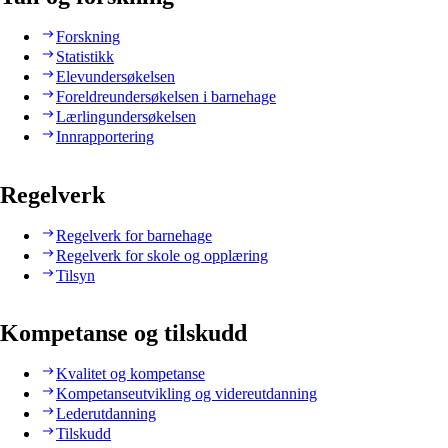
Forskning
Statistikk
Elevundersøkelsen
Foreldreundersøkelsen i barnehage
Lærlingundersøkelsen
Innrapportering
Regelverk
Regelverk for barnehage
Regelverk for skole og opplæring
Tilsyn
Kompetanse og tilskudd
Kvalitet og kompetanse
Kompetanseutvikling og videreutdanning
Lederutdanning
Tilskudd