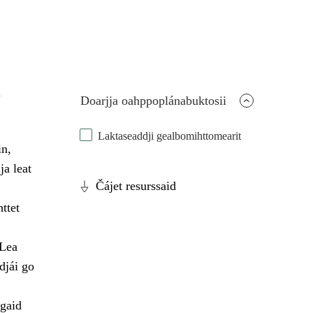
a
Doarjja oahppoplánabuktosii
Laktaseaddji gealbomihttomearit
in,
ja leat
Čájet resurssaid
ttet
 Lea
djái go
ágaid