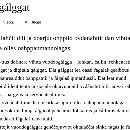
gálggat
Viečča
Juoge
láhčit dili ja doarjut ohppiid ovdánahttit dan vihtt
a olles oahppanmannolagas.
tus definere vihtta vuođđogálgga – lohkan, čállin, rehkenast
at ja digitála gálggat. Dát gálggat lea oassi fágalaš gealbbus 
panreaiddut oahppamii ja fágalaš ipmárdussii. Dat leat maid
iid identitehta ja sosiála oktavuođaid ovdánahttimii, ja vai sáh
us, barggus ja servodateallimis.
 ovdánahttimis lea mearkkašupmi olles oahppanmannolagas.
te oktilis linnjá álgooahpaheamis lohkamis ja čállimis dan rá
ddáset fágalaš teavsttaid.
tejit vuođđogálggat gehččojuvvot oktalaččat sihke fágas ja f