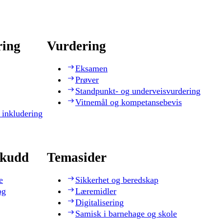
ring
Vurdering
Eksamen
Prøver
Standpunkt- og underveisvurdering
Vitnemål og kompetansebevis
 inkludering
skudd
Temasider
e
Sikkerhet og beredskap
og
Læremidler
Digitalisering
Samisk i barnehage og skole