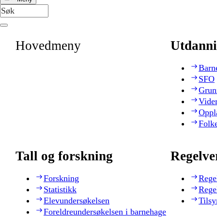
Hovedmeny
Utdanni
Barn
SFO
Grun
Vide
Oppl
Folk
Tall og forskning
Regelve
Forskning
Rege
Statistikk
Rege
Elevundersøkelsen
Tilsy
Foreldreundersøkelsen i barnehage