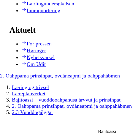
Lærlingundersøkelsen
Innrapportering
Aktuelt
For pressen
Høringer
Nyhetsvarsel
Om Udir
2. Oahppama prinsihpat, ovdáneapmi ja oahppahábmen
Læring og trivsel
Læreplanverket
Bajitoassi – vuođđooahpahusa árvvut ja prinsihpat
2. Oahppama prinsihpat, ovdáneapmi ja oahppahábmen
2.3 Vuođđogálggat
Bajitoassi