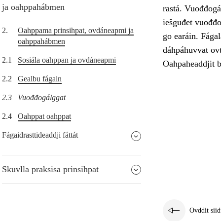
ja oahppahábmen
rastá. Vuođđogál
iešguđet vuođđo
2.
Oahppama prinsihpat, ovdáneapmi ja
go earáin. Fága
oahppahábmen
dáhpáhuvvat ovt
2.1
Sosiála oahppan ja ovdáneapmi
Oahpaheaddjit b
2.2
Gealbu fágain
2.3
Vuođđogálggat
2.4
Oahppat oahppat
Fágaidrasttideaddji fáttát
Skuvlla praksisa prinsihpat
Ovddit siid