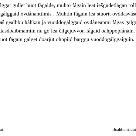
ggat gullet buot fágaide, muhto fágain leat iešguđetlágan roll
gálggaid ovdánahttimis . Muhtin fágain lea stuorit ovddasvás
laš gealbbu háhkan ja vuođđogálggaid ovdáneapmi fágas galg
tasdoaibmamiin nu go lea čilgejuvvon fágaid oahppoplánain.
uot fágain galget doarjut ohppiid barggu vuođđogálggaiguin.
ui
Boahtte siidu