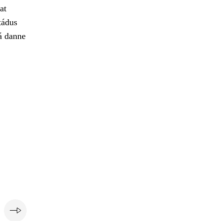
at
tádus
á danne
i