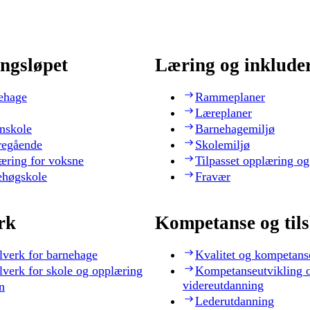
ngsløpet
Læring og inklude
ehage
Rammeplaner
Læreplaner
nskole
Barnehagemiljø
regående
Skolemiljø
æring for voksne
Tilpasset opplæring og
ehøgskole
Fravær
rk
Kompetanse og til
lverk for barnehage
Kvalitet og kompetans
lverk for skole og opplæring
Kompetanseutvikling 
videreutdanning
n
Lederutdanning