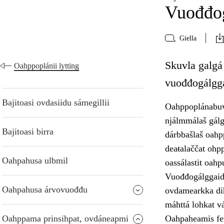
Vuođđo
Giella
Skuvla galgá 
Oahppoplánii lytting
vuođđogálgg
Bajitoasi ovdasiidu sámegillii
Oahppoplánabuvt
njálmmálaš gálgg
Bajitoasi birra
dárbbašlaš oahp
deaŧalaččat ohpp
Oahpahusa ulbmil
oassálastit oahp
Vuođđogálggaid
Oahpahusa árvovuođđu
ovdamearkka dih
máhttá lohkat vá
Oahppama prinsihpat, ovdáneapmi
Oahpaheamis fer