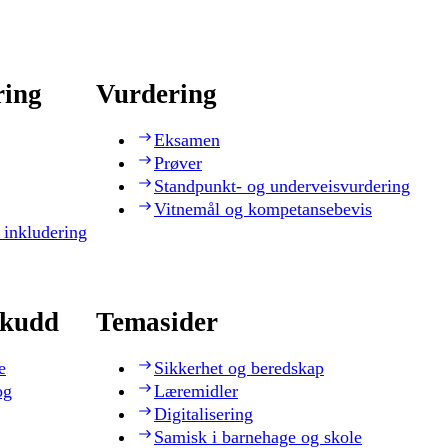
ring
Vurdering
Eksamen
Prøver
Standpunkt- og underveisvurdering
Vitnemål og kompetansebevis
 inkludering
skudd
Temasider
e
Sikkerhet og beredskap
og
Læremidler
Digitalisering
Samisk i barnehage og skole