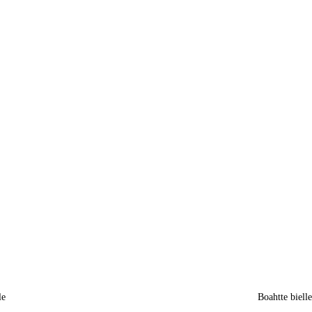
le
Boahtte biell