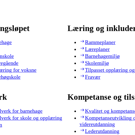
ngsløpet
Læring og inklude
ehage
Rammeplaner
Læreplaner
nskole
Barnehagemiljø
regående
Skolemiljø
æring for voksne
Tilpasset opplæring og
ehøgskole
Fravær
rk
Kompetanse og til
lverk for barnehage
Kvalitet og kompetans
lverk for skole og opplæring
Kompetanseutvikling 
videreutdanning
n
Lederutdanning