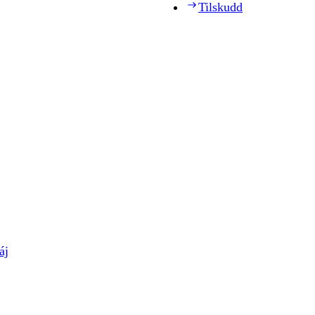
Tilskudd
áj