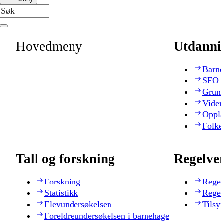
Hovedmeny
Utdanni
Barn
SFO
Grun
Vide
Oppl
Folk
Tall og forskning
Regelve
Forskning
Rege
Statistikk
Rege
Elevundersøkelsen
Tilsy
Foreldreundersøkelsen i barnehage