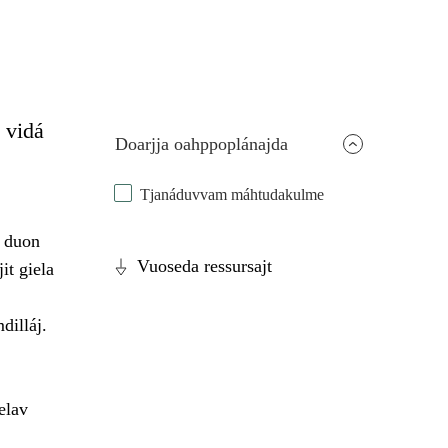
 vidá
Doarjja oahppoplánajda
Tjanáduvvam máhtudakulme
á duon
Vuoseda ressursajt
it giela
dilláj.
elav