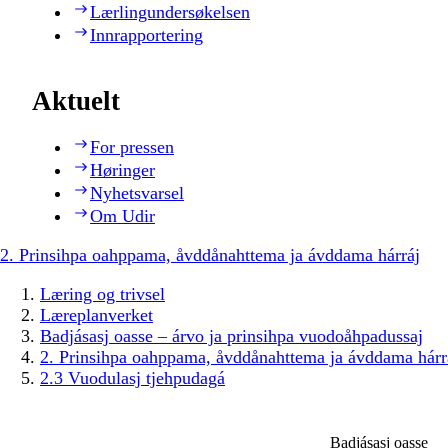
Lærlingundersøkelsen
Innrapportering
Aktuelt
For pressen
Høringer
Nyhetsvarsel
Om Udir
2. Prinsihpa oahppama, åvddånahttema ja ávddama hárráj
Læring og trivsel
Læreplanverket
Badjásasj oasse – árvo ja prinsihpa vuodoåhpadussaj
2. Prinsihpa oahppama, åvddånahttema ja ávddama hárr
2.3 Vuodulasj tjehpudagá
Badjásasj oasse