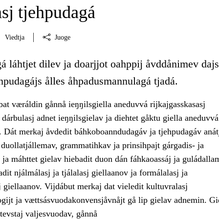
sj tjehpudagá
Viedtja
Juoge
á láhtjet dilev ja doarjjot oahppij åvddånimev dajs
ehpudagájs ålles åhpadusmannulagá tjadá.
bat væráldin gånnå ieŋŋilsgiella aneduvvá rijkajgasskasasj
 dárbulasj adnet ieŋŋilsgielav ja diehtet gåktu giella aneduvv
. Dát merkaj åvdedit báhkoboanndudagáv ja tjehpudagáv anátj
duollatjállemav, grammatihkav ja prinsihpajt gárgadis- ja
ja máhttet gielav hiebadit duon dán fáhkaoassáj ja guládallam
dit njálmálasj ja tjálalasj giellaanov ja formálalasj ja
 giellaanov. Vijdábut merkaj dat vieledit kultuvralasj
gijt ja vættsásvuodakonvensjåvnåjt gå lip gielav adnemin. Gi
tevstaj valjesvuodav, gånnå