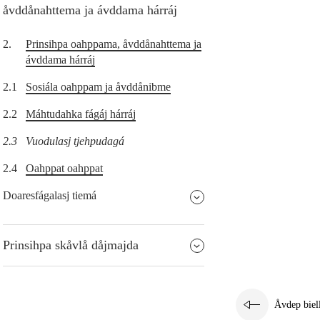
åvddånahttema ja ávddama hárráj
2.
Prinsihpa oahppama, åvddånahttema ja
ávddama hárráj
2.1
Sosiála oahppam ja åvddånibme
2.2
Máhtudahka fágáj hárráj
2.3
Vuodulasj tjehpudagá
2.4
Oahppat oahppat
Doaresfágalasj tiemá
Prinsihpa skåvlå dåjmajda
Åvdep biel