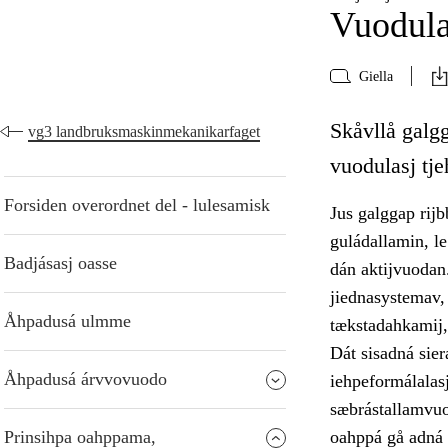
Vuodula
Giella
Skåvllå galgg
vg3 landbruksmaskinmekanikarfaget
vuodulasj tj
Forsiden overordnet del - lulesamisk
Jus galggap rijb
guládallamin, le
Badjásasj oasse
dán aktijvuodan
jiednasystemav, 
Åhpadusá ulmme
tækstadahkamij, 
Dát sisadná siera
Åhpadusá árvvovuodo
iehpeformálalasj
sæbrástallamvuo
Prinsihpa oahppama,
oahppá gå adná 