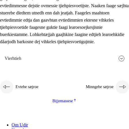
evtiedimmesne dejstie ovmessie tjiehpiesvoetijste. Naaken faage sæjhta
stuerebe dïedtem utnedh enn dah jeatjah. Faageles maahtoen
evtiedimmie edtja dan gaavhtan evtiedimmien ektesne vihkeles
tjiehpiesvoetide faagesne guktie faagi learoesoejkesjisnie
buerkiestamme. Lohkehtæjjah gaajhkine faagine edtjieh learoehkidie
dåarjodh barkosne dej vihkeles tjiehpiesvoetigujmie.
Vierhtieh
Evtebe sæjroe
Minngebe sæjroe
Bijjemassese
Om Udir