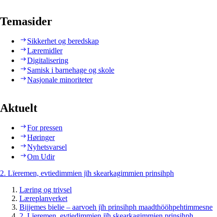
Temasider
Sikkerhet og beredskap
Læremidler
Digitalisering
Samisk i barnehage og skole
Nasjonale minoriteter
Aktuelt
For pressen
Høringer
Nyhetsvarsel
Om Udir
2. Lïeremen, evtiedimmien jïh skearkagimmien prinsihph
Læring og trivsel
Læreplanverket
Bijjemes bielie – aarvoeh jïh prinsihph maadthööhpehtimmesne
2. Lïeremen, evtiedimmien jïh skearkagimmien prinsihph