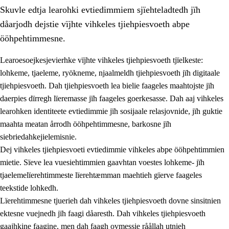
Skuvle edtja learohki evtiedimmiem sjïehteladtedh jïh
dåarjodh dejstie vïjhte vihkeles tjiehpiesvoeth abpe
ööhpehtimmesne.
Learoesoejkesjevierhke vïjhte vihkeles tjiehpiesvoeth tjïelkeste:
lohkeme, tjaeleme, ryökneme, njaalmeldh tjiehpiesvoeth jïh digitaale
2.
Lïeremen, evtiedimmien jïh skearkagimmien prinsihph
tjiehpiesvoeth. Dah tjiehpiesvoeth lea bielie faageles maahtojste jïh
2.1
Sosijaale lïereme jïh evtiedimmie
daerpies dïrregh lïeremasse jïh faageles goerkesasse. Dah aaj vihkeles
learohken identiteete evtiedimmie jïh sosijaale relasjovnide, jïh guktie
2.2
Maahtoe faagine
maahta meatan årrodh ööhpehtimmesne, barkosne jïh
2.3
Vihkeles tjiehpiesvoeth
siebriedahkejielemisnie.
Dej vihkeles tjiehpiesvoeti evtiedimmie vihkeles abpe ööhpehtimmien
2.4
Lïeredh lïeredh
mietie. Sïeve lea vuesiehtimmien gaavhtan voestes lohkeme- jïh
Dåaresthfaageles teemah
tjaelemelïerehtimmeste lïerehtæmman maehtieh gïerve faageles
teekstide lohkedh.
Lïerehtimmesne tjuerieh dah vihkeles tjiehpiesvoeth dovne sinsitnien
ektesne vuejnedh jïh faagi dåaresth. Dah vihkeles tjiehpiesvoeth
gaajhkine faagine, men dah faagh ovmessie råållah utnieh