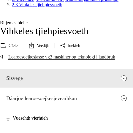
2.3 Vihkeles tjiehpiesvoeth
Bijjemes bielie
Vihkeles tjiehpiesvoeth
Gïele
Veedtjh
Juekieh
Learoesoejkesjasse vg3 maskiner og teknologi i landbruk
Sisvege
Dåarjoe learoesoejkesjevearhkan
Vuesehth vierhtieh