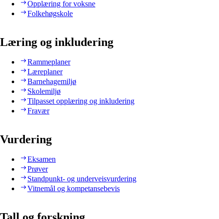
Opplæring for voksne
Folkehøgskole
Læring og inkludering
Rammeplaner
Læreplaner
Barnehagemiljø
Skolemiljø
Tilpasset opplæring og inkludering
Fravær
Vurdering
Eksamen
Prøver
Standpunkt- og underveisvurdering
Vitnemål og kompetansebevis
Tall og forskning