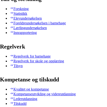
Forskning
Statistikk
Elevundersøkelsen
Foreldreundersøkelsen i barnehage
Lærlingundersøkelsen
Innrapportering
Regelverk
Regelverk for barnehage
Regelverk for skole og opplæring
Tilsyn
Kompetanse og tilskudd
Kvalitet og kompetanse
Kompetanseutvikling og videreutdanning
Lederutdanning
Tilskudd