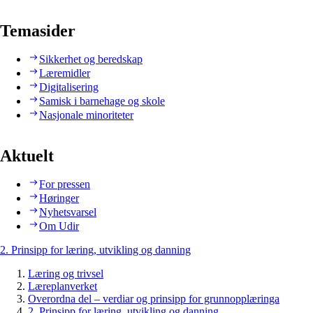
Temasider
Sikkerhet og beredskap
Læremidler
Digitalisering
Samisk i barnehage og skole
Nasjonale minoriteter
Aktuelt
For pressen
Høringer
Nyhetsvarsel
Om Udir
2. Prinsipp for læring, utvikling og danning
Læring og trivsel
Læreplanverket
Overordna del – verdiar og prinsipp for grunnopplæringa
2. Prinsipp for læring, utvikling og danning