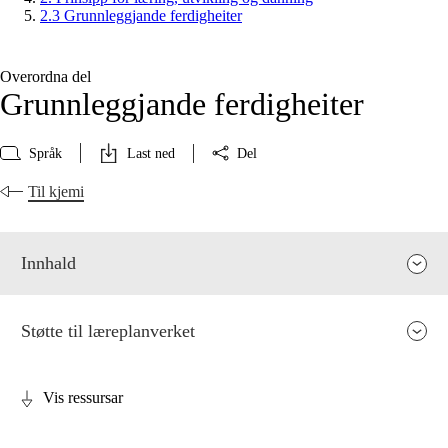
2.3 Grunnleggjande ferdigheiter
Overordna del
Grunnleggjande ferdigheiter
Språk
Last ned
Del
Til kjemi
Innhald
Støtte til læreplanverket
Vis ressursar