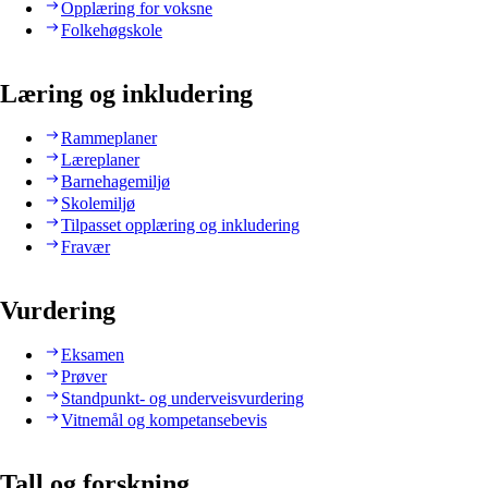
Opplæring for voksne
Folkehøgskole
Læring og inkludering
Rammeplaner
Læreplaner
Barnehagemiljø
Skolemiljø
Tilpasset opplæring og inkludering
Fravær
Vurdering
Eksamen
Prøver
Standpunkt- og underveisvurdering
Vitnemål og kompetansebevis
Tall og forskning