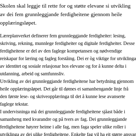
Skolen skal leggje til rette for og støtte elevane si utvikling
av dei fem grunnleggjande ferdigheitene gjennom heile
opplæringsløpet.
Læreplanverket definerer fem grunnleggjande ferdigheiter: lesing,
skriving, rekning, munnlege ferdigheiter og digitale ferdigheiter. Desse
2.
Prinsipp for læring, utvikling og danning
ferdigheitene er del av den faglege kompetansen og nødvendige
2.1
Sosial læring og utvikling
reiskapar for læring og fagleg forståing. Dei er òg viktige for utviklinga
av identitet og sosiale relasjonar hos elevane og for å kunne delta i
2.2
Kompetanse i faga
utdanning, arbeid og samfunnsliv.
2.3
Grunnleggjande ferdigheiter
Utvikling av dei grunnleggjande ferdigheitene har betydning gjennom
heile opplæringsløpet. Det går til dømes ei samanhengande linje frå
2.4
Å lære å lære
den første lese- og skriveopplæringa til det å kunne lese avanserte
Tverrfaglege tema
faglege tekstar.
I undervisninga må dei grunnleggjande ferdigheitene sjåast både i
samanheng med kvarandre og på tvers av fag. Dei grunnleggjande
ferdigheitene høyrer heime i alle fag, men faga speler ulike roller i
utviklinga av dei ulike ferdigheitene. Enkelte fag vil ha eit større ansvar