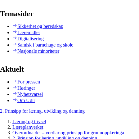
Temasider
Sikkerhet og beredskap
Læremidler
Digitalisering
Samisk i barnehage og skole
Nasjonale minoriteter
Aktuelt
For pressen
Høringer
Nyhetsvarsel
Om Udir
2. Prinsipp for læring, utvikling og danning
Læring og trivsel
Læreplanverket
Overordna del – verdiar og prinsipp for grunnopplæringa
2. Prinsipp for læring, utvikling og danning