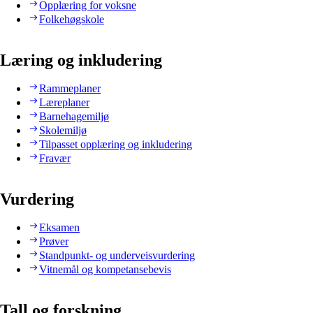
Opplæring for voksne
Folkehøgskole
Læring og inkludering
Rammeplaner
Læreplaner
Barnehagemiljø
Skolemiljø
Tilpasset opplæring og inkludering
Fravær
Vurdering
Eksamen
Prøver
Standpunkt- og underveisvurdering
Vitnemål og kompetansebevis
Tall og forskning