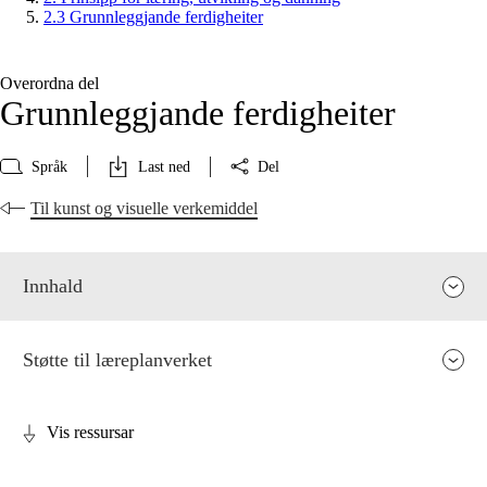
2.3 Grunnleggjande ferdigheiter
Overordna del
Grunnleggjande ferdigheiter
Språk
Last ned
Del
Til kunst og visuelle verkemiddel
Innhald
Støtte til læreplanverket
Vis ressursar