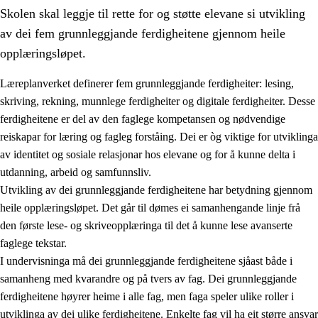
Skolen skal leggje til rette for og støtte elevane si utvikling
av dei fem grunnleggjande ferdigheitene gjennom heile
opplæringsløpet.
Læreplanverket definerer fem grunnleggjande ferdigheiter: lesing,
skriving, rekning, munnlege ferdigheiter og digitale ferdigheiter. Desse
2.
Prinsipp for læring, utvikling og danning
ferdigheitene er del av den faglege kompetansen og nødvendige
2.1
Sosial læring og utvikling
reiskapar for læring og fagleg forståing. Dei er òg viktige for utviklinga
av identitet og sosiale relasjonar hos elevane og for å kunne delta i
2.2
Kompetanse i faga
utdanning, arbeid og samfunnsliv.
2.3
Grunnleggjande ferdigheiter
Utvikling av dei grunnleggjande ferdigheitene har betydning gjennom
heile opplæringsløpet. Det går til dømes ei samanhengande linje frå
2.4
Å lære å lære
den første lese- og skriveopplæringa til det å kunne lese avanserte
Tverrfaglege tema
faglege tekstar.
I undervisninga må dei grunnleggjande ferdigheitene sjåast både i
samanheng med kvarandre og på tvers av fag. Dei grunnleggjande
ferdigheitene høyrer heime i alle fag, men faga speler ulike roller i
utviklinga av dei ulike ferdigheitene. Enkelte fag vil ha eit større ansvar