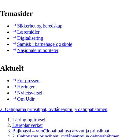
Temasider
Sikkerhet og beredskap
Læremidler
Digitalisering
Samisk i barnehage og skole
Nasjonale minoriteter
Aktuelt
For pressen
Høringer
Nyhetsvarsel
Om Udir
2. Oahppama prinsihpat, ovdáneapmi ja oahppahábmen
Læring og trivsel
Læreplanverket
Bajitoassi – vuođđooahpahusa árvvut ja prinsihpat
2. Oahppama prinsihpat, ovdáneapmi ja oahppahábmen