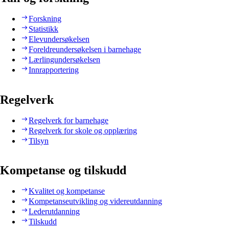
Forskning
Statistikk
Elevundersøkelsen
Foreldreundersøkelsen i barnehage
Lærlingundersøkelsen
Innrapportering
Regelverk
Regelverk for barnehage
Regelverk for skole og opplæring
Tilsyn
Kompetanse og tilskudd
Kvalitet og kompetanse
Kompetanseutvikling og videreutdanning
Lederutdanning
Tilskudd