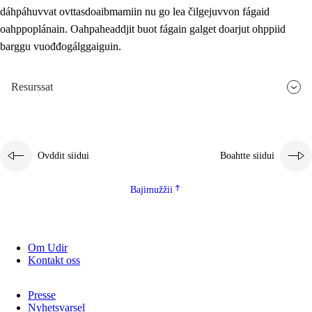
dáhpáhuvvat ovttasdoaibmamiin nu go lea čilgejuvvon fágaid
oahppoplánain. Oahpaheaddjit buot fágain galget doarjut ohppiid
barggu vuođđogálggaiguin.
Resurssat
Ovddit siidui
Boahtte siidui
Bajimužžii
Om Udir
Kontakt oss
Presse
Nyhetsvarsel