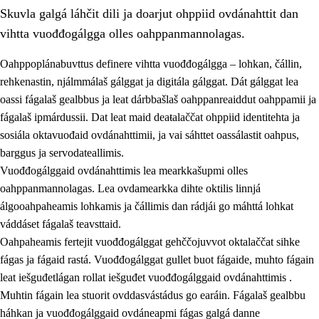
Skuvla galgá láhčit dili ja doarjut ohppiid ovdánahttit dan
vihtta vuođđogálgga olles oahppanmannolagas.
Oahppoplánabuvttus definere vihtta vuođđogálgga – lohkan, čállin,
rehkenastin, njálmmálaš gálggat ja digitála gálggat. Dát gálggat lea
oassi fágalaš gealbbus ja leat dárbbašlaš oahppanreaiddut oahppamii ja
2.
Oahppama prinsihpat, ovdáneapmi ja oahppahábmen
fágalaš ipmárdussii. Dat leat maid deaŧalaččat ohppiid identitehta ja
2.1
Sosiála oahppan ja ovdáneapmi
sosiála oktavuođaid ovdánahttimii, ja vai sáhttet oassálastit oahpus,
barggus ja servodateallimis.
2.2
Gealbu fágain
Vuođđogálggaid ovdánahttimis lea mearkkašupmi olles
2.3
Vuođđogálggat
oahppanmannolagas. Lea ovdamearkka dihte oktilis linnjá
álgooahpaheamis lohkamis ja čállimis dan rádjái go máhttá lohkat
2.4
Oahppat oahppat
váddáset fágalaš teavsttaid.
Fágaidrasttideaddji fáttát
Oahpaheamis fertejit vuođđogálggat gehččojuvvot oktalaččat sihke
fágas ja fágaid rastá. Vuođđogálggat gullet buot fágaide, muhto fágain
leat iešguđetlágan rollat iešguđet vuođđogálggaid ovdánahttimis .
Muhtin fágain lea stuorit ovddasvástádus go earáin. Fágalaš gealbbu
háhkan ja vuođđogálggaid ovdáneapmi fágas galgá danne