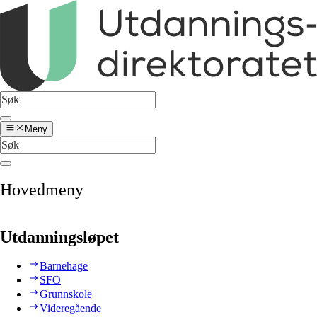
Meny
Hovedmeny
Utdanningsløpet
Barnehage
SFO
Grunnskole
Videregående