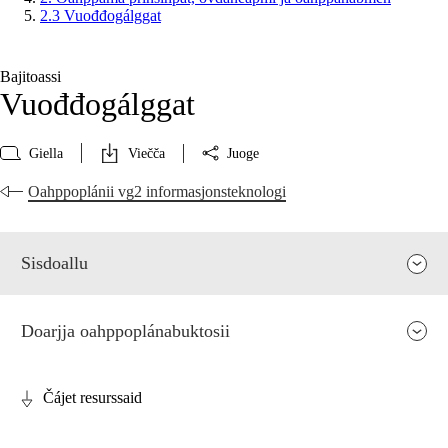
2.3 Vuođđogálggat
Bajitoassi
Vuođđogálggat
Giella
Viečča
Juoge
Oahppoplánii vg2 informasjonsteknologi
Sisdoallu
Doarjja oahppoplánabuktosii
Čájet resurssaid