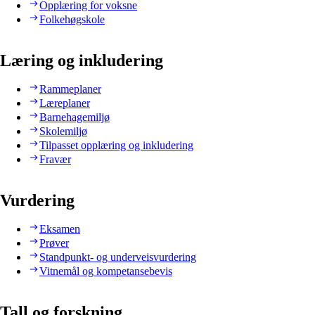
Opplæring for voksne
Folkehøgskole
Læring og inkludering
Rammeplaner
Læreplaner
Barnehagemiljø
Skolemiljø
Tilpasset opplæring og inkludering
Fravær
Vurdering
Eksamen
Prøver
Standpunkt- og underveisvurdering
Vitnemål og kompetansebevis
Tall og forskning