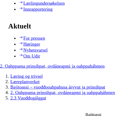
Lærlingundersøkelsen
Innrapportering
Aktuelt
For pressen
Høringer
Nyhetsvarsel
Om Udir
2. Oahppama prinsihpat, ovdáneapmi ja oahppahábmen
Læring og trivsel
Læreplanverket
Bajitoassi – vuođđooahpahusa árvvut ja prinsihpat
2. Oahppama prinsihpat, ovdáneapmi ja oahppahábmen
2.3 Vuođđogálggat
Bajitoassi