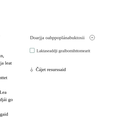
a
Doarjja oahppoplánabuktosii
Laktaseaddji gealbomihttomearit
in,
ja leat
Čájet resurssaid
ttet
 Lea
djái go
ágaid