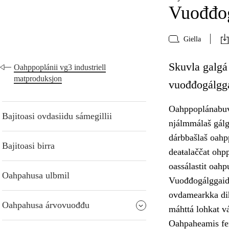
Vuođđo
Giella
Skuvla galgá 
Oahppoplánii vg3 industriell
matproduksjon
vuođđogálgg
Oahppoplánabuvt
Bajitoasi ovdasiidu sámegillii
njálmmálaš gálgg
dárbbašlaš oahp
Bajitoasi birra
deaŧalaččat ohpp
oassálastit oahp
Oahpahusa ulbmil
Vuođđogálggaid
ovdamearkka dih
Oahpahusa árvovuođđu
máhttá lohkat vá
Oahpaheamis fer