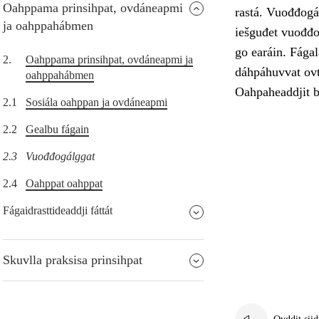
Oahppama prinsihpat, ovdáneapmi
rastá. Vuođđogál
ja oahppahábmen
iešguđet vuođđo
go earáin. Fága
2.
Oahppama prinsihpat, ovdáneapmi ja
dáhpáhuvvat ovt
oahppahábmen
Oahpaheaddjit b
2.1
Sosiála oahppan ja ovdáneapmi
2.2
Gealbu fágain
2.3
Vuođđogálggat
2.4
Oahppat oahppat
Fágaidrasttideaddji fáttát
Skuvlla praksisa prinsihpat