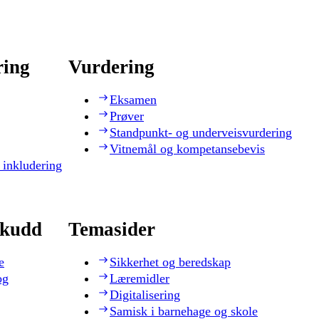
ring
Vurdering
Eksamen
Prøver
Standpunkt- og underveisvurdering
Vitnemål og kompetansebevis
 inkludering
skudd
Temasider
e
Sikkerhet og beredskap
og
Læremidler
Digitalisering
Samisk i barnehage og skole