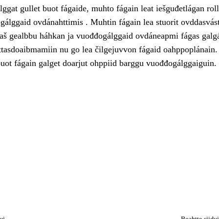
ggat gullet buot fágaide, muhto fágain leat iešguđetlágan roll
gálggaid ovdánahttimis . Muhtin fágain lea stuorit ovddasvás
laš gealbbu háhkan ja vuođđogálggaid ovdáneapmi fágas galg
tasdoaibmamiin nu go lea čilgejuvvon fágaid oahppoplánain.
uot fágain galget doarjut ohppiid barggu vuođđogálggaiguin.