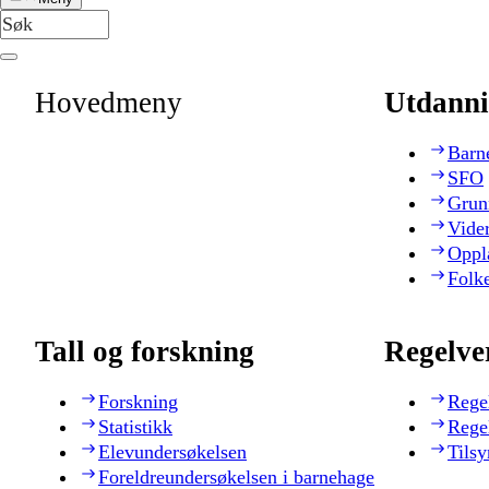
Hovedmeny
Utdanni
Barn
SFO
Grun
Vide
Oppl
Folk
Tall og forskning
Regelve
Forskning
Rege
Statistikk
Rege
Elevundersøkelsen
Tilsy
Foreldreundersøkelsen i barnehage