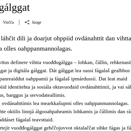
gálggat
Viečča
Juoge
láhčit dili ja doarjut ohppiid ovdánahttit dan vihtt
a olles oahppanmannolagas.
tus definere vihtta vuođđogálgga – lohkan, čállin, rehkenast
at ja digitála gálggat. Dát gálggat lea oassi fágalaš gealbbus 
panreaiddut oahppamii ja fágalaš ipmárdussii. Dat leat maid
iid identitehta ja sosiála oktavuođaid ovdánahttimii, ja vai sáh
us, barggus ja servodateallimis.
 ovdánahttimis lea mearkkašupmi olles oahppanmannolagas.
te oktilis linnjá álgooahpaheamis lohkamis ja čállimis dan rá
ddáset fágalaš teavsttaid.
tejit vuođđogálggat gehččojuvvot oktalaččat sihke fágas ja f