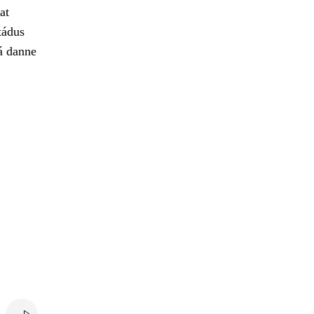
at
tádus
á danne