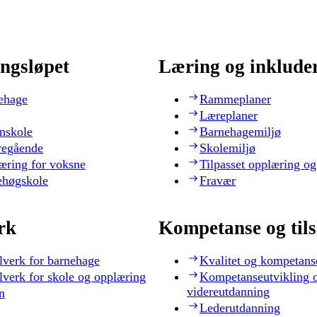
ngsløpet
Læring og inklude
ehage
Rammeplaner
Læreplaner
nskole
Barnehagemiljø
regående
Skolemiljø
æring for voksne
Tilpasset opplæring og
ehøgskole
Fravær
rk
Kompetanse og til
lverk for barnehage
Kvalitet og kompetans
lverk for skole og opplæring
Kompetanseutvikling 
videreutdanning
n
Lederutdanning