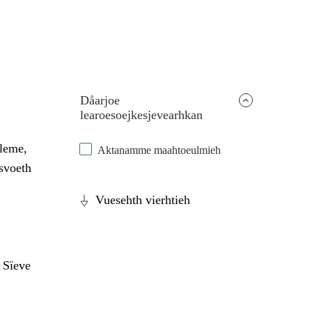
Dåarjoe
learoesoejkesjevearhkan
eleme,
Aktanamme maahtoeulmieh
esvoeth
Vuesehth vierhtieh
 Sïeve