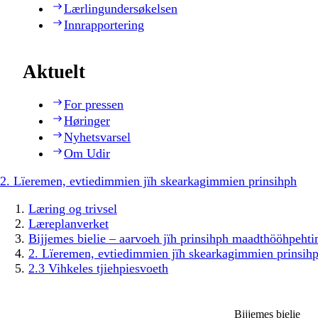
Lærlingundersøkelsen
Innrapportering
Aktuelt
For pressen
Høringer
Nyhetsvarsel
Om Udir
2. Lïeremen, evtiedimmien jïh skearkagimmien prinsihph
Læring og trivsel
Læreplanverket
Bijjemes bielie – aarvoeh jïh prinsihph maadthööhpeh
2. Lïeremen, evtiedimmien jïh skearkagimmien prinsih
2.3 Vihkeles tjiehpiesvoeth
Bijjemes bielie