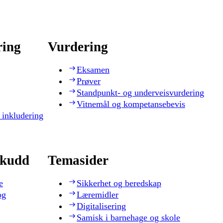
ring
Vurdering
Eksamen
Prøver
Standpunkt- og underveisvurdering
Vitnemål og kompetansebevis
 inkludering
skudd
Temasider
e
Sikkerhet og beredskap
og
Læremidler
Digitalisering
Samisk i barnehage og skole