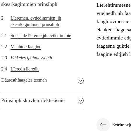
skearkagimmien prinsihph
Lïerehtimmesne t
vuejnedh jïh faa
2.
Lïeremen, evtiedimmien jïh
faagh ovmessie r
skearkagimmien prinsihph
Naaken faage sæ
2.1
Sosijaale lïereme jïh evtiedimmie
evtiedimmie edt
faagesne guktie
2.2
Maahtoe faagine
faagine edtjieh 
2.3
Vihkeles tjiehpiesvoeth
2.4
Lïeredh lïeredh
Dåaresthfaageles teemah
Prinsihph skuvlen rïektesisnie
Evtebe sæj