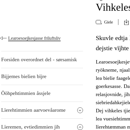
Vihkeles
Gïele
Skuvle edtja 
Learoesoejkesjasse friluftsliv
dejstie vïjht
Forsiden overordnet del - sørsamisk
Learoesoejkesjev
ryökneme, njaalm
Bijjemes bielien bïjre
lea bielie faage
goerkesasse. Dah
Ööhpehtimmien åssjele
relasjovnide, j
siebriedahkejiel
Lïerehtimmien aarvoevåarome
Dej vihkeles tj
lea vuesiehtimm
Lïeremen, evtiedimmien jïh
lïerehtæmman ma