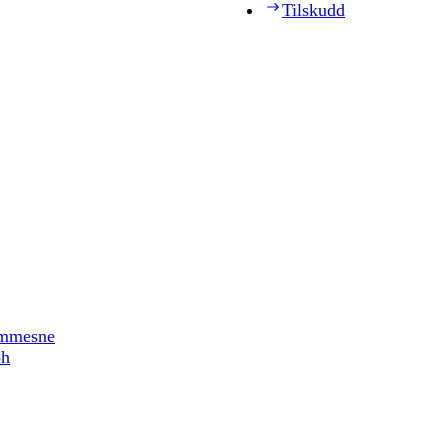
Tilskudd
timmesne
ph