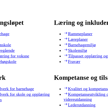
ngsløpet
Læring og inklude
ehage
Rammeplaner
Læreplaner
nskole
Barnehagemiljø
regående
Skolemiljø
æring for voksne
Tilpasset opplæring og
ehøgskole
Fravær
rk
Kompetanse og til
lverk for barnehage
Kvalitet og kompetans
lverk for skole og opplæring
Kompetanseutvikling 
videreutdanning
n
Lederutdanning