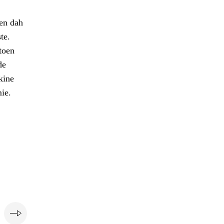
men dah
te.
toen
de
kine
ie.
e