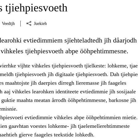
 tjiehpiesvoeth
Veedtjh
Juekieh
learohki evtiedimmiem sjïehteladtedh jïh dåarjodh
e vihkeles tjiehpiesvoeth abpe ööhpehtimmesne.
ierhke vïjhte vihkeles tjiehpiesvoeth tjïelkeste: lohkeme, tja
eldh tjiehpiesvoeth jïh digitaale tjiehpiesvoeth. Dah tjiehpi
les maahtojste jïh daerpies dïrregh lïeremasse jïh faageles
 aaj vihkeles learohken identiteete evtiedimmie jïh sosijaale
ïh guktie maahta meatan årrodh ööhpehtimmesne, barkosne jïh
emisnie.
iehpiesvoeti evtiedimmie vihkeles abpe ööhpehtimmien mietie.
ien gaavhtan voestes lohkeme- jïh tjaelemelïerehtimmeste
ehtieh gïerve faageles teekstide lohkedh.