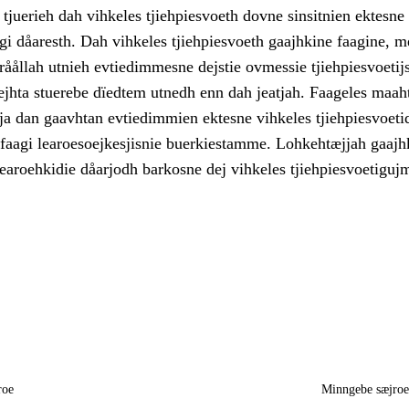
juerieh dah vihkeles tjiehpiesvoeth dovne sinsitnien ektesne
gi dåaresth. Dah vihkeles tjiehpiesvoeth gaajhkine faagine, 
åållah utnieh evtiedimmesne dejstie ovmessie tjiehpiesvoetijs
jhta stuerebe dïedtem utnedh enn dah jeatjah. Faageles maah
ja dan gaavhtan evtiedimmien ektesne vihkeles tjiehpiesvoeti
 faagi learoesoejkesjisnie buerkiestamme. Lohkehtæjjah gaajh
learoehkidie dåarjodh barkosne dej vihkeles tjiehpiesvoetigujm
roe
Minngebe sæjro