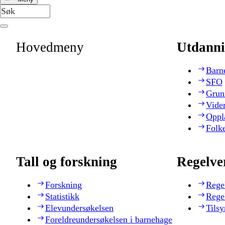
Hovedmeny
Utdanni
Barn
SFO
Grun
Vide
Oppl
Folk
Tall og forskning
Regelve
Forskning
Rege
Statistikk
Rege
Elevundersøkelsen
Tilsy
Foreldreundersøkelsen i barnehage