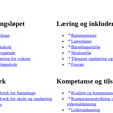
ngsløpet
Læring og inklude
ehage
Rammeplaner
Læreplaner
nskole
Barnehagemiljø
regående
Skolemiljø
æring for voksne
Tilpasset opplæring og
ehøgskole
Fravær
rk
Kompetanse og til
lverk for barnehage
Kvalitet og kompetans
lverk for skole og opplæring
Kompetanseutvikling 
videreutdanning
n
Lederutdanning