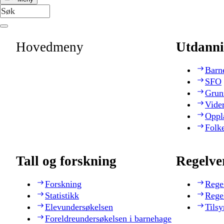
Hovedmeny
Utdanni
Barn
SFO
Grun
Vide
Oppl
Folk
Tall og forskning
Regelve
Forskning
Rege
Statistikk
Rege
Elevundersøkelsen
Tilsy
Foreldreundersøkelsen i barnehage