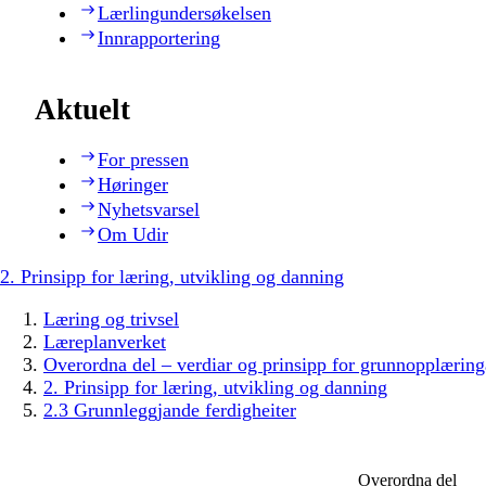
Lærlingundersøkelsen
Innrapportering
Aktuelt
For pressen
Høringer
Nyhetsvarsel
Om Udir
2. Prinsipp for læring, utvikling og danning
Læring og trivsel
Læreplanverket
Overordna del – verdiar og prinsipp for grunnopplæring
2. Prinsipp for læring, utvikling og danning
2.3 Grunnleggjande ferdigheiter
Overordna del