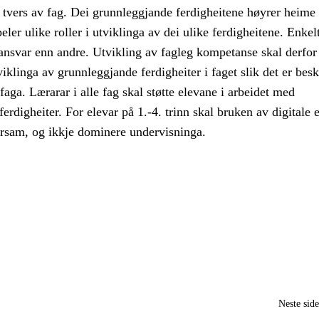
tvers av fag. Dei grunnleggjande ferdigheitene høyrer heime i
eler ulike roller i utviklinga av dei ulike ferdigheitene. Enkel
e ansvar enn andre. Utvikling av fagleg kompetanse skal derfor 
klinga av grunnleggjande ferdigheiter i faget slik det er besk
faga. Lærarar i alle fag skal støtte elevane i arbeidet med
erdigheiter. For elevar på 1.-4. trinn skal bruken av digitale 
arsam, og ikkje dominere undervisninga.
Neste sid