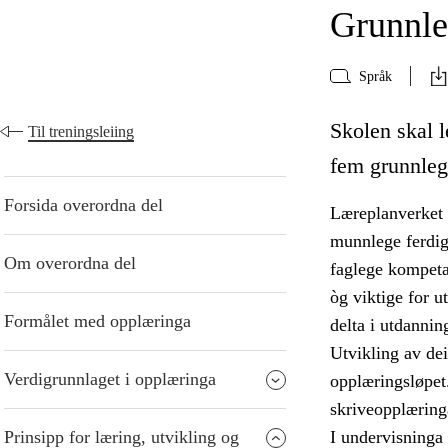
Grunnle
Språk
Skolen skal le
Til treningsleiing
fem grunnleg
Forsida overordna del
Læreplanverket d
munnlege ferdigh
Om overordna del
faglege kompeta
òg viktige for u
Formålet med opplæringa
delta i utdannin
Utvikling av de
Verdigrunnlaget i opplæringa
opplæringsløpet.
skriveopplæringa
Prinsipp for læring, utvikling og
I undervisninga