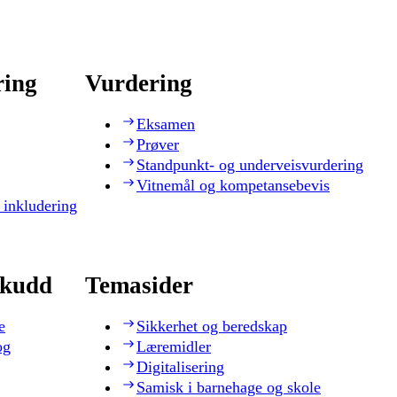
ring
Vurdering
Eksamen
Prøver
Standpunkt- og underveisvurdering
Vitnemål og kompetansebevis
 inkludering
skudd
Temasider
e
Sikkerhet og beredskap
og
Læremidler
Digitalisering
Samisk i barnehage og skole