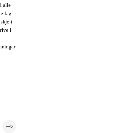
 alle
te fag
skje i
rive i
einingar
e