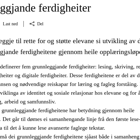
ggjande ferdigheiter
Last ned
Del
ggje til rette for og støtte elevane si utvikling av 
gjande ferdigheitene gjennom heile opplæringsløp
efinerer fem grunnleggjande ferdigheiter: lesing, skriving, r
eiter og digitale ferdigheiter. Desse ferdigheitene er del av 
nsen og nødvendige reiskapar for læring og fagleg forståing. 
tviklinga av identitet og sosiale relasjonar hos elevane og for
g, arbeid og samfunnsliv.
i grunnleggjande ferdigheitene har betydning gjennom heile
 Det går til dømes ei samanhengande linje frå den første lese
 til det å kunne lese avanserte faglege tekstar.
 må dei grunnleggjande ferdigheitene sjåast både i samanhen