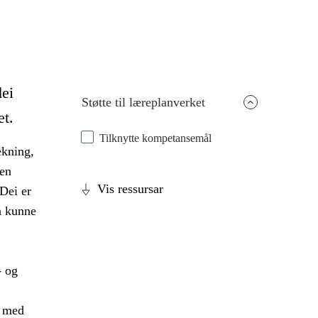
dei
Støtte til læreplanverket
et.
Tilknytte kompetansemål
ekning,
den
Vis ressursar
Dei er
 å kunne
- og
g med