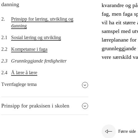
danning
kvarandre og på 
fag, men faga sp
2.
Prinsipp for læring, utvikling og
vil ha eit størr
danning
samspel med utvi
2.1
Sosial læring og utvikling
læreplanane for 
grunnleggjande f
2.2
Kompetanse i faga
vere særskild v
2.3
Grunnleggjande ferdigheiter
2.4
Å lære å lære
Tverrfaglege tema
Prinsipp for praksisen i skolen
Førre side