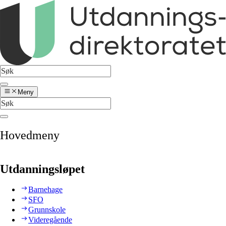
Meny
Hovedmeny
Utdanningsløpet
Barnehage
SFO
Grunnskole
Videregående