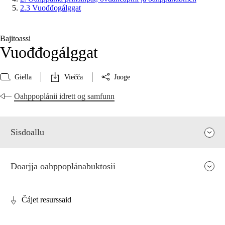
2.3 Vuođđogálggat
Bajitoassi
Vuođđogálggat
Giella
Viečča
Juoge
Oahppoplánii idrett og samfunn
Sisdoallu
Doarjja oahppoplánabuktosii
Čájet resurssaid