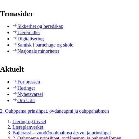
Temasider
Sikkerhet og beredskap
Læremidler
Digitalisering
Samisk i barnehage og skole
Nasjonale minoriteter
Aktuelt
For pressen
Høringer
Nyhetsvarsel
Om Udir
2. Oahppama prinsihpat, ovdáneapmi ja oahppahábmen
Læring og trivsel
Læreplanverket
Bajitoassi – vuođđooahpahusa árvvut ja prinsihpat
2. Oahppama prinsihpat, ovdáneapmi ja oahppahábmen