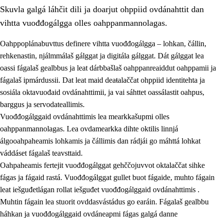
Skuvla galgá láhčit dili ja doarjut ohppiid ovdánahttit dan
vihtta vuođđogálgga olles oahppanmannolagas.
Oahppoplánabuvttus definere vihtta vuođđogálgga – lohkan, čállin,
rehkenastin, njálmmálaš gálggat ja digitála gálggat. Dát gálggat lea
oassi fágalaš gealbbus ja leat dárbbašlaš oahppanreaiddut oahppamii ja
2.
Oahppama prinsihpat, ovdáneapmi ja oahppahábmen
fágalaš ipmárdussii. Dat leat maid deaŧalaččat ohppiid identitehta ja
2.1
Sosiála oahppan ja ovdáneapmi
sosiála oktavuođaid ovdánahttimii, ja vai sáhttet oassálastit oahpus,
barggus ja servodateallimis.
2.2
Gealbu fágain
Vuođđogálggaid ovdánahttimis lea mearkkašupmi olles
2.3
Vuođđogálggat
oahppanmannolagas. Lea ovdamearkka dihte oktilis linnjá
álgooahpaheamis lohkamis ja čállimis dan rádjái go máhttá lohkat
2.4
Oahppat oahppat
váddáset fágalaš teavsttaid.
Fágaidrasttideaddji fáttát
Oahpaheamis fertejit vuođđogálggat gehččojuvvot oktalaččat sihke
fágas ja fágaid rastá. Vuođđogálggat gullet buot fágaide, muhto fágain
leat iešguđetlágan rollat iešguđet vuođđogálggaid ovdánahttimis .
Muhtin fágain lea stuorit ovddasvástádus go earáin. Fágalaš gealbbu
háhkan ja vuođđogálggaid ovdáneapmi fágas galgá danne