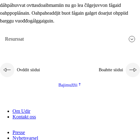
dáhpáhuvvat ovttasdoaibmamiin nu go lea čilgejuvvon fágaid
oahppoplánain. Oahpaheaddjit buot fágain galget doarjut ohppiid
barggu vuođđogálggaiguin.
Resurssat
Ovddit siidui
Boahtte siidui
Bajimužžii
Om Udir
Kontakt oss
Presse
Nyhetsvarsel