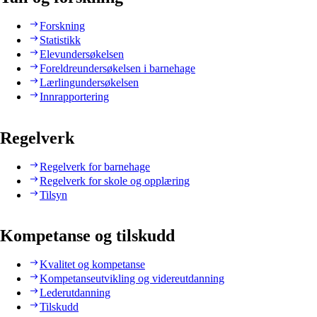
Forskning
Statistikk
Elevundersøkelsen
Foreldreundersøkelsen i barnehage
Lærlingundersøkelsen
Innrapportering
Regelverk
Regelverk for barnehage
Regelverk for skole og opplæring
Tilsyn
Kompetanse og tilskudd
Kvalitet og kompetanse
Kompetanseutvikling og videreutdanning
Lederutdanning
Tilskudd