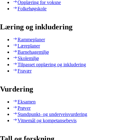
Opplæring for voksne
Folkehøgskole
Læring og inkludering
Rammeplaner
Læreplaner
Barnehagemiljø
Skolemiljø
Tilpasset opplæring og inkludering
Fravær
Vurdering
Eksamen
Prøver
Standpunkt- og underveisvurdering
Vitnemål og kompetansebevis
Tall og forskning