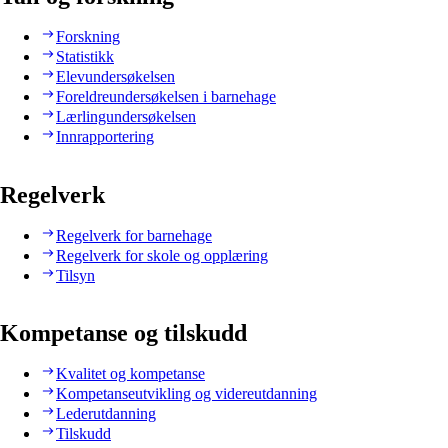
Forskning
Statistikk
Elevundersøkelsen
Foreldreundersøkelsen i barnehage
Lærlingundersøkelsen
Innrapportering
Regelverk
Regelverk for barnehage
Regelverk for skole og opplæring
Tilsyn
Kompetanse og tilskudd
Kvalitet og kompetanse
Kompetanseutvikling og videreutdanning
Lederutdanning
Tilskudd