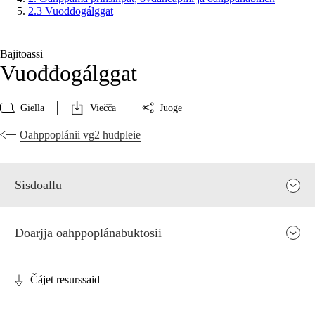
2.3 Vuođđogálggat
Bajitoassi
Vuođđogálggat
Giella
Viečča
Juoge
Oahppoplánii vg2 hudpleie
Sisdoallu
Doarjja oahppoplánabuktosii
Čájet resurssaid