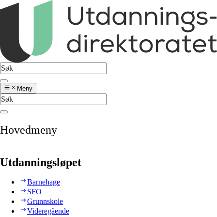
Meny
Hovedmeny
Utdanningsløpet
Barnehage
SFO
Grunnskole
Videregående