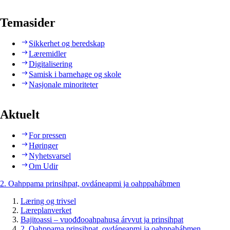
Temasider
Sikkerhet og beredskap
Læremidler
Digitalisering
Samisk i barnehage og skole
Nasjonale minoriteter
Aktuelt
For pressen
Høringer
Nyhetsvarsel
Om Udir
2. Oahppama prinsihpat, ovdáneapmi ja oahppahábmen
Læring og trivsel
Læreplanverket
Bajitoassi – vuođđooahpahusa árvvut ja prinsihpat
2. Oahppama prinsihpat, ovdáneapmi ja oahppahábmen