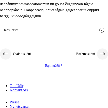
dáhpáhuvvat ovttasdoaibmamiin nu go lea čilgejuvvon fágaid
oahppoplánain. Oahpaheaddjit buot fágain galget doarjut ohppiid
barggu vuođđogálggaiguin.
Resurssat
Ovddit siidui
Boahtte siidui
Bajimužžii
Om Udir
Kontakt oss
Presse
Nyhetsvarsel