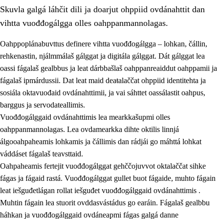
Skuvla galgá láhčit dili ja doarjut ohppiid ovdánahttit dan
vihtta vuođđogálgga olles oahppanmannolagas.
Oahppoplánabuvttus definere vihtta vuođđogálgga – lohkan, čállin,
rehkenastin, njálmmálaš gálggat ja digitála gálggat. Dát gálggat lea
oassi fágalaš gealbbus ja leat dárbbašlaš oahppanreaiddut oahppamii ja
2.
Oahppama prinsihpat, ovdáneapmi ja oahppahábmen
fágalaš ipmárdussii. Dat leat maid deaŧalaččat ohppiid identitehta ja
2.1
Sosiála oahppan ja ovdáneapmi
sosiála oktavuođaid ovdánahttimii, ja vai sáhttet oassálastit oahpus,
barggus ja servodateallimis.
2.2
Gealbu fágain
Vuođđogálggaid ovdánahttimis lea mearkkašupmi olles
2.3
Vuođđogálggat
oahppanmannolagas. Lea ovdamearkka dihte oktilis linnjá
álgooahpaheamis lohkamis ja čállimis dan rádjái go máhttá lohkat
2.4
Oahppat oahppat
váddáset fágalaš teavsttaid.
Fágaidrasttideaddji fáttát
Oahpaheamis fertejit vuođđogálggat gehččojuvvot oktalaččat sihke
fágas ja fágaid rastá. Vuođđogálggat gullet buot fágaide, muhto fágain
leat iešguđetlágan rollat iešguđet vuođđogálggaid ovdánahttimis .
Muhtin fágain lea stuorit ovddasvástádus go earáin. Fágalaš gealbbu
háhkan ja vuođđogálggaid ovdáneapmi fágas galgá danne