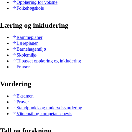
Opplæring for voksne
Folkehøgskole
Læring og inkludering
Rammeplaner
Læreplaner
Barnehagemiljø
Skolemiljø
Tilpasset opplæring og inkludering
Fravær
Vurdering
Eksamen
Prøver
Standpunkt- og underveisvurdering
Vitnemål og kompetansebevis
Tall og forskning