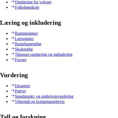
Opplæring for voksne
Folkehøgskole
Læring og inkludering
Rammeplaner
Læreplaner
Barnehagemiljø
Skolemiljø
Tilpasset opplæring og inkludering
Fravær
Vurdering
Eksamen
Prøver
Standpunkt- og underveisvurdering
Vitnemål og kompetansebevis
Tall og forskning