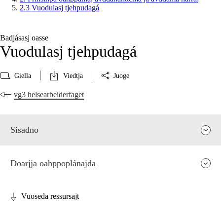
2.3 Vuodulasj tjehpudagá
Badjásasj oasse
Vuodulasj tjehpudagá
Giella
Viedtja
Juoge
vg3 helsearbeiderfaget
Sisadno
Doarjja oahppoplánajda
Vuoseda ressursajt