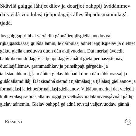
Skåvllå galggá láhtjet dilev ja doarjjot oahppij åvddånimev
dajs vidá vuodulasj tjehpudagájs ålles åhpadusmannulagá
tjadá.
Jus galggap rijbbat væráldin gånnå ieŋŋilsgiella aneduvvá
rijkajgasskasasj guládallamin, le dárbulasj adnet ieŋŋilsgielav ja diehtet
2.
Prinsihpa oahppama, åvddånahttema ja ávddama hárráj
gåktu giella aneduvvá duon dán aktijvuodan. Dát merkaj åvdedit
2.1
Sosiála oahppam ja åvddånibme
báhkoboanndudagáv ja tjehpudagáv anátjit giela jiednasystemav,
duollatjállemav, grammatihkav ja prinsihpajt gárgadis- ja
2.2
Máhtudahka fágáj hárráj
tækstadahkamij, ja máhttet gielav hiebadit duon dán fáhkaoassáj ja
2.3
Vuodulasj tjehpudagá
guládallamdilláj. Dát sisadná sieradit njálmálasj ja tjálalasj giellaanov ja
formálalasj ja iehpeformálalasj giellaanov. Vijdábut merkaj dat vieledit
2.4
Oahppat oahppat
kultuvralasj sæbrástallamvuogijt ja vættsásvuodakonvensjåvnåjt gå lip
Doaresfágalasj tiemá
gielav adnemin. Gielav oahppá gå adná tevstaj valjesvuodav, gånnå
Ressursa