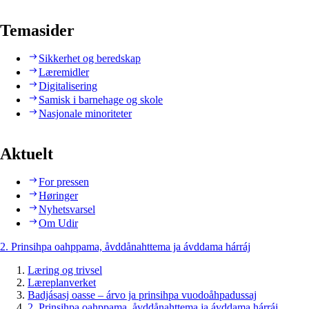
Temasider
Sikkerhet og beredskap
Læremidler
Digitalisering
Samisk i barnehage og skole
Nasjonale minoriteter
Aktuelt
For pressen
Høringer
Nyhetsvarsel
Om Udir
2. Prinsihpa oahppama, åvddånahttema ja ávddama hárráj
Læring og trivsel
Læreplanverket
Badjásasj oasse – árvo ja prinsihpa vuodoåhpadussaj
2. Prinsihpa oahppama, åvddånahttema ja ávddama hárráj